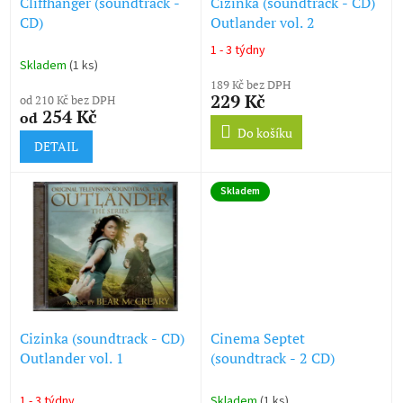
d
Cliffhanger (soundtrack -
Cizinka (soundtrack - CD)
u
CD)
Outlander vol. 2
k
1 - 3 týdny
Průměrné
t
Skladem
(1 ks)
hodnocení
ů
189 Kč bez DPH
produktu
229 Kč
od 210 Kč bez DPH
je
254 Kč
od
5,0
Do košíku
z
DETAIL
5
hvězdiček.
Skladem
Cizinka (soundtrack - CD)
Cinema Septet
Outlander vol. 1
(soundtrack - 2 CD)
1 - 3 týdny
Skladem
(1 ks)