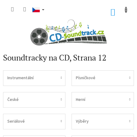
Přejít
na
NÁKU
obsah
KOŠÍK
Soundtracky na CD
, Strana 12
Instrumentální
Písničkové
České
Herní
Seriálové
Výběry