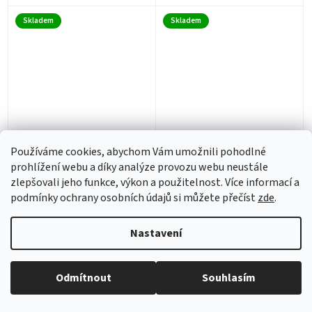
Skladem
Skladem
Afyon Oppio (soundtrack -
Africké dobrodružství
CD)
(soundtrack - CD)
Používáme cookies, abychom Vám umožnili pohodlné
Riusciranno I Nri Eroi A
prohlížení webu a díky analýze provozu webu neustále
Ritrovare L Amico
zlepšovali jeho funkce, výkon a použitelnost. Více informací a
Skladem
(1 ks)
Skladem
(1 ks)
Misteriosamente
podmínky ochrany osobních údajů si můžete přečíst
zde
.
402 Kč bez DPH
Scomparso In Africa?
402 Kč bez DPH
487 Kč
487 Kč
Nastavení
Do košíku
Do košíku
Odmítnout
Souhlasím
Skladem
Skladem
Poslední kusy na skladě