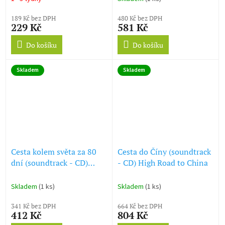
189 Kč bez DPH
480 Kč bez DPH
229 Kč
581 Kč
Do košíku
Do košíku
Skladem
Skladem
Cesta kolem světa za 80
Cesta do Číny (soundtrack
dní (soundtrack - CD)
- CD) High Road to China
Around the World in 80
Days
Skladem
(1 ks)
Skladem
(1 ks)
341 Kč bez DPH
664 Kč bez DPH
412 Kč
804 Kč