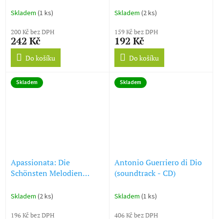
Skladem
(1 ks)
Skladem
(2 ks)
200 Kč bez DPH
159 Kč bez DPH
242 Kč
192 Kč
Do košíku
Do košíku
Skladem
Skladem
Apassionata: Die
Antonio Guerriero di Dio
Schönsten Melodien
(soundtrack - CD)
(Arndis Halla) (soundtrack
- CD)
Skladem
(2 ks)
Skladem
(1 ks)
196 Kč bez DPH
406 Kč bez DPH