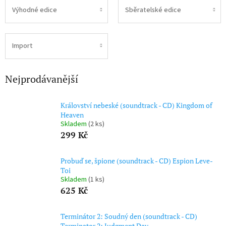
Výhodné edice
Sběratelské edice
Import
Nejprodávanější
Království nebeské (soundtrack - CD) Kingdom of
Heaven
Skladem
(2 ks)
299 Kč
Probuď se, špione (soundtrack - CD) Espion Leve-
Toi
Skladem
(1 ks)
625 Kč
Terminátor 2: Soudný den (soundtrack - CD)
Terminator 2: Judgment Day