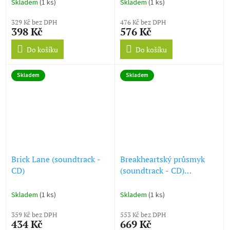
Violent Saturday
Skladem
(1 ks)
Skladem
(1 ks)
329 Kč bez DPH
476 Kč bez DPH
398 Kč
576 Kč
Do košíku
Do košíku
Skladem
Skladem
Brick Lane (soundtrack -
Breakheartský průsmyk
CD)
(soundtrack - CD)
Breakheart Pass
Skladem
(1 ks)
Skladem
(1 ks)
359 Kč bez DPH
553 Kč bez DPH
434 Kč
669 Kč