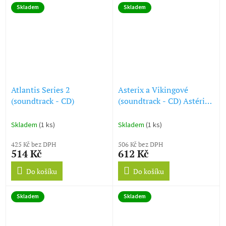
Skladem
Skladem
Atlantis Series 2
Asterix a Vikingové
(soundtrack - CD)
(soundtrack - CD) Astérix
et les Vikings - Asterix
and the Vikings
Skladem
(1 ks)
Skladem
(1 ks)
425 Kč bez DPH
506 Kč bez DPH
514 Kč
612 Kč
Do košíku
Do košíku
Skladem
Skladem