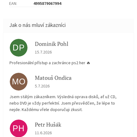
EAN
:
4995879067994
Dominik Pohl
DP
Hodnocení obchodu je 5 z 5 hvězdiček.
15.7.2026
Profesionální přístup a zachránce ps2 her 🔥
Matouš Ondica
MO
Hodnocení obchodu je 5 z 5 hvězdiček.
5.7.2026
Jsem stálým zákazníkem. Výsledná oprava disků, ať už CD,
nebo DVD je vždy perfektní. Jsem přesvědčen, že lépe to
nejde. Každému vřele doporučuji zkusit.
Petr Hušák
PH
Hodnocení obchodu je 5 z 5 hvězdiček.
11.6.2026