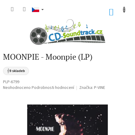
Přejít
na
NÁKU
obsah
KOŠÍK
MOONPIE - Moonpie (LP)
𝄞
9 skladeb
PLP-6799
Průměrné
Neohodnoceno
Podrobnosti hodnocení
Značka:
P-VINE
hodnocení
produktu
je
0,0
z
5
hvězdiček.