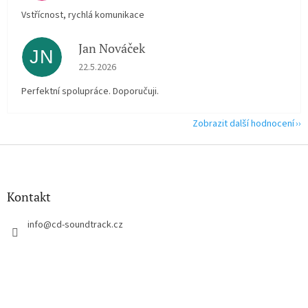
Vstřícnost, rychlá komunikace
Jan Nováček
JN
Hodnocení obchodu je 5 z 5 hvězdiček.
22.5.2026
Perfektní spolupráce. Doporučuji.
Zobrazit další hodnocení
Z
á
p
a
Kontakt
t
í
info
@
cd-soundtrack.cz