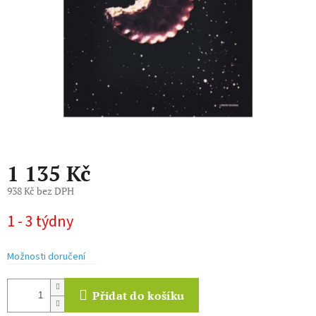
1 135 Kč
938 Kč bez DPH
Měrná
1 - 3 týdny
cena:
Možnosti doručení
Přidat do košíku