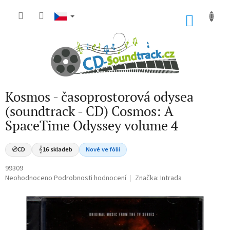
Přejít
na
NÁKU
obsah
KOŠÍK
Kosmos - časoprostorová odysea
(soundtrack - CD) Cosmos: A
SpaceTime Odyssey volume 4
💿
CD
𝄞
16 skladeb
Nové ve fólii
99309
Průměrné
Neohodnoceno
Podrobnosti hodnocení
Značka:
Intrada
hodnocení
produktu
je
0,0
z