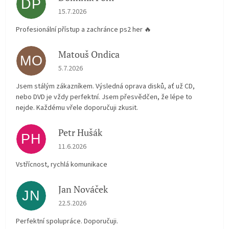
DP
Hodnocení obchodu je 5 z 5 hvězdiček.
15.7.2026
Profesionální přístup a zachránce ps2 her 🔥
Matouš Ondica
MO
Hodnocení obchodu je 5 z 5 hvězdiček.
5.7.2026
Jsem stálým zákazníkem. Výsledná oprava disků, ať už CD,
nebo DVD je vždy perfektní. Jsem přesvědčen, že lépe to
nejde. Každému vřele doporučuji zkusit.
Petr Hušák
PH
Hodnocení obchodu je 5 z 5 hvězdiček.
11.6.2026
Vstřícnost, rychlá komunikace
Jan Nováček
JN
Hodnocení obchodu je 5 z 5 hvězdiček.
22.5.2026
Perfektní spolupráce. Doporučuji.