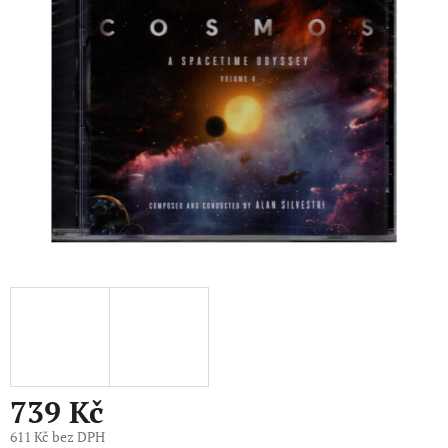
5
hvězdiček.
739 Kč
611 Kč bez DPH