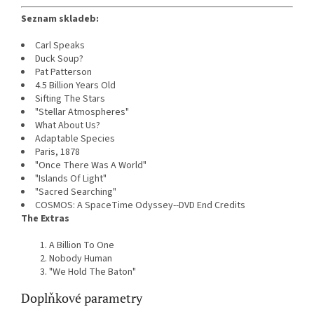
Seznam skladeb:
Carl Speaks
Duck Soup?
Pat Patterson
4.5 Billion Years Old
Sifting The Stars
"Stellar Atmospheres"
What About Us?
Adaptable Species
Paris, 1878
"Once There Was A World"
"Islands Of Light"
"Sacred Searching"
COSMOS: A SpaceTime Odyssey--DVD End Credits
The Extras
A Billion To One
Nobody Human
"We Hold The Baton"
Doplňkové parametry