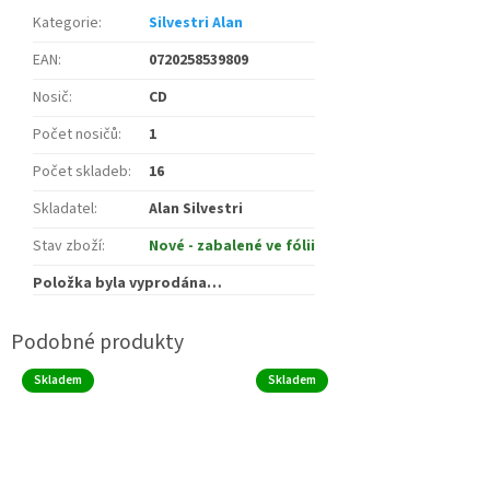
Kategorie
:
Silvestri Alan
EAN
:
0720258539809
Nosič
:
CD
Počet nosičů
:
1
Počet skladeb
:
16
Skladatel
:
Alan Silvestri
Stav zboží
:
Nové - zabalené ve fólii
Položka byla vyprodána…
Skladem
Skladem