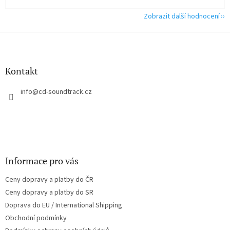
Zobrazit další hodnocení
Z
á
p
a
Kontakt
t
í
info
@
cd-soundtrack.cz
Informace pro vás
Ceny dopravy a platby do ČR
Ceny dopravy a platby do SR
Doprava do EU / International Shipping
Obchodní podmínky