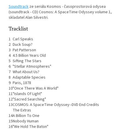
Soundtrack
ze seriálu Kosmos - časoprostorová odysea
(soundtrack - CD) Cosmos: A SpaceTime Odyssey volume 1,
skladatel Alan Silvestri.
Tracklist
1
Carl Speaks
2
Duck Soup?
3
Pat Patterson
4
4.5 Billion Years Old
5
Sifting The Stars
6
"Stellar Atmospheres"
7
What About Us?
8
Adaptable Species
9
Paris, 1878
10
"Once There Was A World"
11
"Islands Of Light"
12
"Sacred Searching"
13
COSMOS: A SpaceTime Odyssey--DVD End Credits
The Extras
14
A Billion To One
15
Nobody Human
16
"We Hold The Baton"