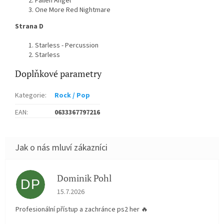
Fallen Angel
One More Red Nightmare
Strana D
Starless - Percussion
Starless
Doplňkové parametry
Kategorie
:
Rock / Pop
EAN
:
0633367797216
Dominik Pohl
DP
Hodnocení obchodu je 5 z 5 hvězdiček.
15.7.2026
Profesionální přístup a zachránce ps2 her 🔥