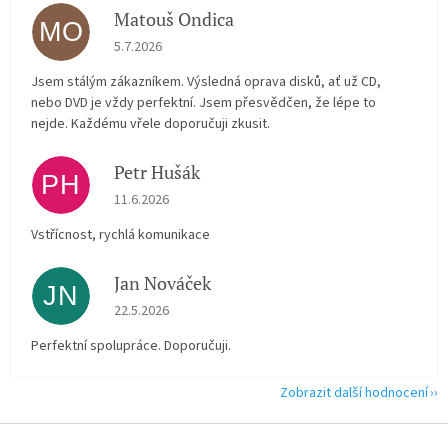
Matouš Ondica
MO
Hodnocení obchodu je 5 z 5 hvězdiček.
5.7.2026
Jsem stálým zákazníkem. Výsledná oprava disků, ať už CD,
nebo DVD je vždy perfektní. Jsem přesvědčen, že lépe to
nejde. Každému vřele doporučuji zkusit.
Petr Hušák
PH
Hodnocení obchodu je 5 z 5 hvězdiček.
11.6.2026
Vstřícnost, rychlá komunikace
Jan Nováček
JN
Hodnocení obchodu je 5 z 5 hvězdiček.
22.5.2026
Perfektní spolupráce. Doporučuji.
Zobrazit další hodnocení
Z