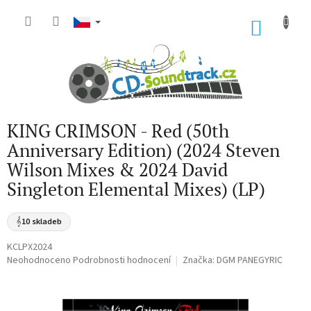
Přejít
na
NÁKU
obsah
KOŠÍK
KING CRIMSON - Red (50th
Anniversary Edition) (2024 Steven
Wilson Mixes & 2024 David
Singleton Elemental Mixes) (LP)
𝄞
10 skladeb
KCLPX2024
Průměrné
Neohodnoceno
Podrobnosti hodnocení
Značka:
DGM PANEGYRIC
hodnocení
produktu
je