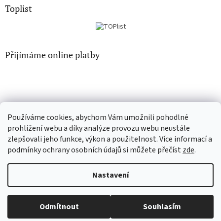
Toplist
Přijímáme online platby
Používáme cookies, abychom Vám umožnili pohodlné
CD-hudba.cz
EN-filmy.cz
prohlížení webu a díky analýze provozu webu neustále
zlepšovali jeho funkce, výkon a použitelnost. Více informací a
podmínky ochrany osobních údajů si můžete přečíst
zde
.
Vytvořil Shoptet
Nastavení
Copyright 2026
CD-Soundtrack.cz
. Všechna práva vyhrazena.
Odmítnout
Souhlasím
Upravit nastavení cookies