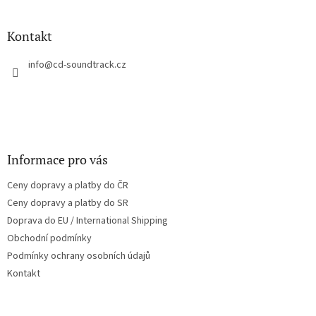
á
p
a
Kontakt
t
í
info
@
cd-soundtrack.cz
Informace pro vás
Ceny dopravy a platby do ČR
Ceny dopravy a platby do SR
Doprava do EU / International Shipping
Obchodní podmínky
Podmínky ochrany osobních údajů
Kontakt