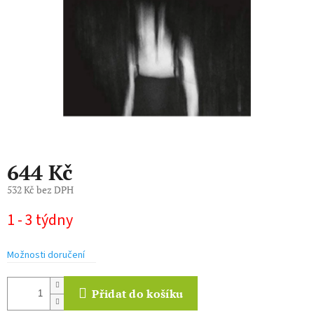
644 Kč
532 Kč bez DPH
Měrná
1 - 3 týdny
cena:
Možnosti doručení
Přidat do košíku