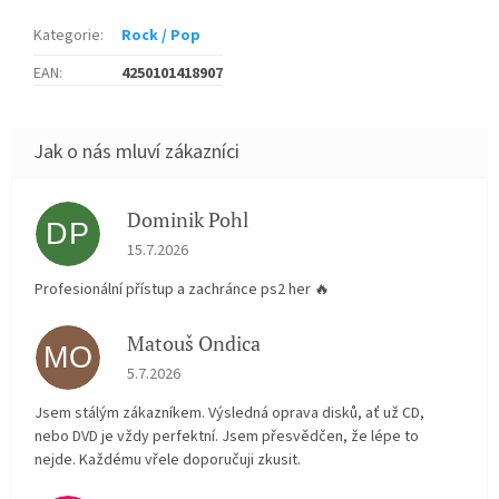
Kategorie
:
Rock / Pop
EAN
:
4250101418907
Dominik Pohl
DP
Hodnocení obchodu je 5 z 5 hvězdiček.
15.7.2026
Profesionální přístup a zachránce ps2 her 🔥
Matouš Ondica
MO
Hodnocení obchodu je 5 z 5 hvězdiček.
5.7.2026
Jsem stálým zákazníkem. Výsledná oprava disků, ať už CD,
nebo DVD je vždy perfektní. Jsem přesvědčen, že lépe to
nejde. Každému vřele doporučuji zkusit.