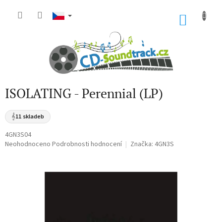
Přejít
na
NÁKU
obsah
KOŠÍK
ISOLATING - Perennial (LP)
𝄞
11 skladeb
4GN3S04
Průměrné
Neohodnoceno
Podrobnosti hodnocení
Značka:
4GN3S
hodnocení
produktu
je
0,0
z
5
hvězdiček.