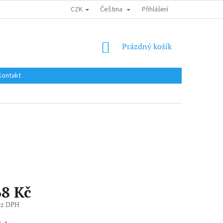
CZK
Čeština
DOPRAVA DO EU / INTERNATIONAL SHIPPING
Přihlášení
OBCHODNÍ PODMÍNKY
NÁKUPNÍ
Prázdný košík
KOŠÍK
Kontakt
68 Kč
ez DPH