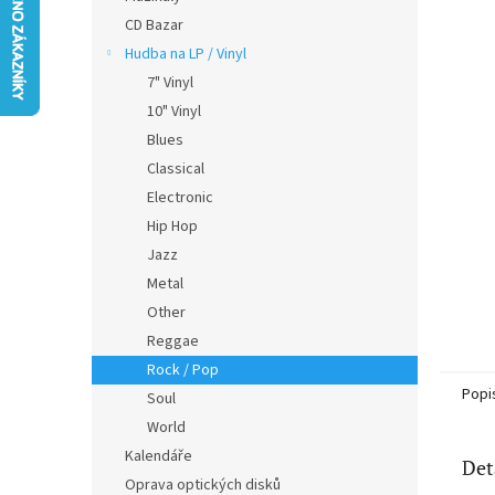
5
n
CD Bazar
hvězdič
e
Hudba na LP / Vinyl
l
7" Vinyl
10" Vinyl
Blues
Classical
Electronic
Hip Hop
Jazz
Metal
Other
Reggae
Rock / Pop
Popi
Soul
World
Kalendáře
Det
Oprava optických disků