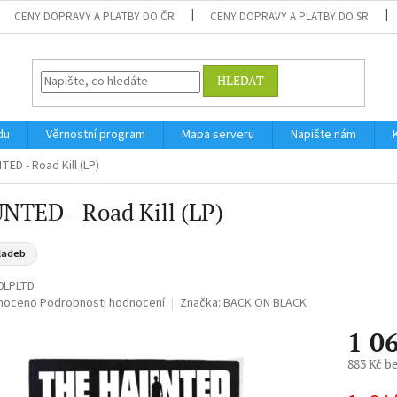
CENY DOPRAVY A PLATBY DO ČR
CENY DOPRAVY A PLATBY DO SR
HLEDAT
du
Věrnostní program
Mapa serveru
Napište nám
ED - Road Kill (LP)
NTED - Road Kill (LP)
ladeb
0LPLTD
né
noceno
Podrobnosti hodnocení
Značka:
BACK ON BLACK
ní
1 0
u
883 Kč b
Měrná