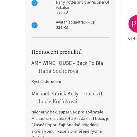
Harry Potter and the Prisoner Of
Azkaban
179 Kč
Avatar (soundtrack - CD)
239 Kč
Vstř
Hodnocení produktů
AMY WINEHOUSE - Back To Black (LP)
Hana Sochorová
|
Hodnocení produktu je 5 z 5 hvězdiček.
Rychlé doručení
Michael Patrick Kelly - Traces (Limited Edition) (Premium Box-Set) (LP)
Lucie Kořínková
|
Hodnocení produktu je 5 z 5 hvězdiček.
Nádherný box, super věc pro sběratele.
Michael si dal záležet a každá část boxu, je
úžasná Doporučuji! Snadné objednaní,
skvělá komunikace a přiměřeně rychlé