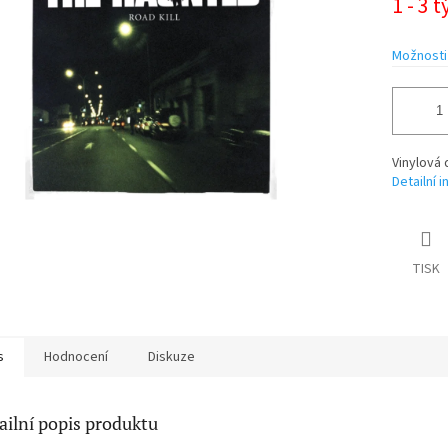
1 - 3 
cena:
ek.
Možnosti
Vinylová 
Detailní 
TISK
s
Hodnocení
Diskuze
ailní popis produktu