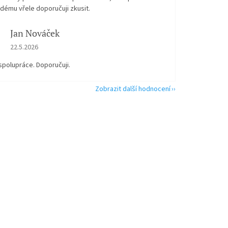
dému vřele doporučuji zkusit.
Jan Nováček
Hodnocení obchodu je 5 z 5 hvězdiček.
22.5.2026
spolupráce. Doporučuji.
Zobrazit další hodnocení