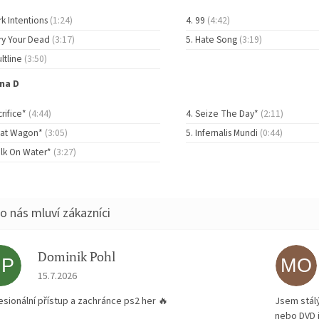
rk Intentions
(1:24)
99
(4:42)
ry Your Dead
(3:17)
Hate Song
(3:19)
ltline
(3:50)
na D
crifice*
(4:44)
Seize The Day*
(2:11)
at Wagon*
(3:05)
Infernalis Mundi
(0:44)
lk On Water*
(3:27)
Dominik Pohl
DP
MO
Hodnocení obchodu je 5 z 5 hvězdiček.
15.7.2026
esionální přístup a zachránce ps2 her 🔥
Jsem stál
nebo DVD 