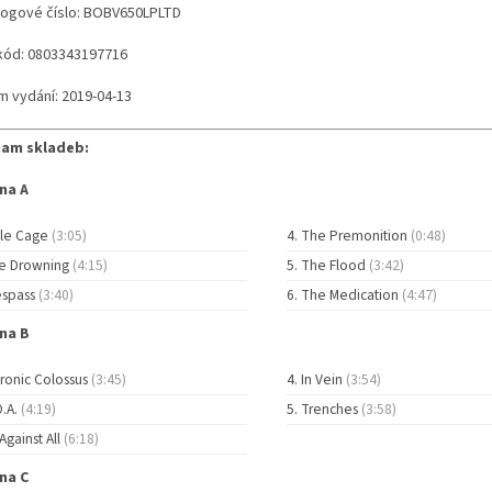
logové číslo: BOBV650LPLTD
kód: 0803343197716
m vydání: 2019-04-13
am skladeb:
na A
ttle Cage
(3:05)
The Premonition
(0:48)
e Drowning
(4:15)
The Flood
(3:42)
espass
(3:40)
The Medication
(4:47)
na B
ronic Colossus
(3:45)
In Vein
(3:54)
O.A.
(4:19)
Trenches
(3:58)
 Against All
(6:18)
na C