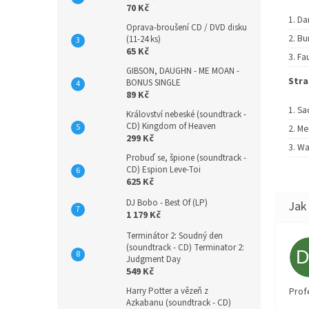
70 Kč
Da
Oprava-broušení CD / DVD disku
Bu
(11-24 ks)
65 Kč
Fau
GIBSON, DAUGHN - ME MOAN -
Stra
BONUS SINGLE
89 Kč
Sa
Království nebeské (soundtrack -
CD) Kingdom of Heaven
Me
299 Kč
Wa
Probuď se, špione (soundtrack -
CD) Espion Leve-Toi
625 Kč
DJ Bobo - Best Of (LP)
1 179 Kč
Terminátor 2: Soudný den
(soundtrack - CD) Terminator 2:
Judgment Day
549 Kč
Harry Potter a vězeň z
Prof
Azkabanu (soundtrack - CD)