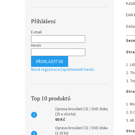
Kata
EAN 
Přihlášení
Datu
E-mail
Sezn
Heslo
Stra
PŘIHLÁSIT SE
Li
Nová registrace
Zapomenuté heslo
Th
Tr
Stra
Top 10 produktů
Mo
Oprava-broušení CD / DVD disku
D.
(25 a více ks)
60 Kč
All
Oprava-broušení CD / DVD disku
Stra
(1-10 ks)