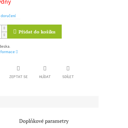
týdny
 doručení
Přidat do košíku
deska.
informace
ZEPTAT SE
HLÍDAT
SDÍLET
Doplňkové parametry