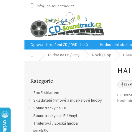
Přejít
info@cd-soundtrack.cz
na
obsah
Oprava - broušení CD / DVD disků
Hodnocení obcho
Domů
Hudba na LP / Vinyl
Rock / Pop
HAUNT
P
HAU
o
Přeskočit
s
Kategorie
kategorie
t
𝄞
21 sk
r
Zboží skladem
BOBV65
a
Skladatelé filmové a muzikálové hudby
Průměr
Neohod
n
hodnoce
Soundtracky na CD
n
produkt
í
Soundtracky na LP / Vinyl
je
p
0,0
Trailerová / Epická hudba
a
z
Muzikály