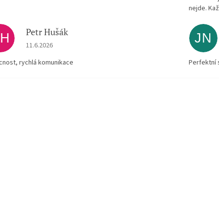
nejde. Kaž
Petr Hušák
PH
JN
Hodnocení obchodu je 5 z 5 hvězdiček.
11.6.2026
ícnost, rychlá komunikace
Perfektní 