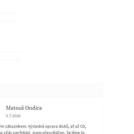
Matouš Ondica
Hodnocení obchodu je 5 z 5 hvězdiček.
5.7.2026
ým zákazníkem. Výsledná oprava disků, ať už CD,
je vždy perfektní. Jsem přesvědčen, že lépe to