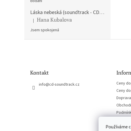
dodání
Láska nebeská (soundtrack - CD) Love Actually
Hana Kubalova
|
Hodnocení produktu je 5 z 5 hvězdiček.
Jsem spokojená
Z
á
p
a
t
Kontakt
Inform
í
Ceny do
info
@
cd-soundtrack.cz
Ceny do
Doprava 
Obchodn
Podmínk
Kontakt
Používáme c