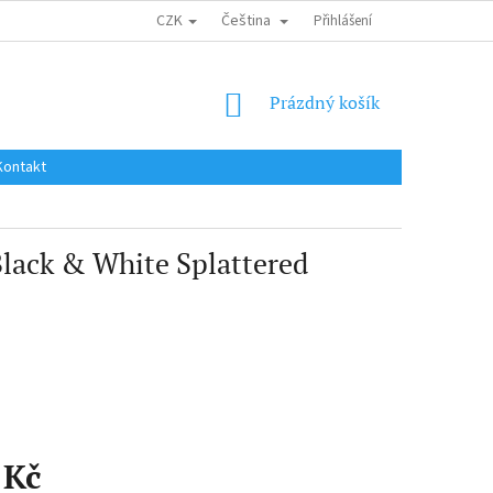
CZK
Čeština
DOPRAVA DO EU / INTERNATIONAL SHIPPING
Přihlášení
OBCHODNÍ PODMÍNKY
NÁKUPNÍ
Prázdný košík
KOŠÍK
Kontakt
(Black & White Splattered
 Kč