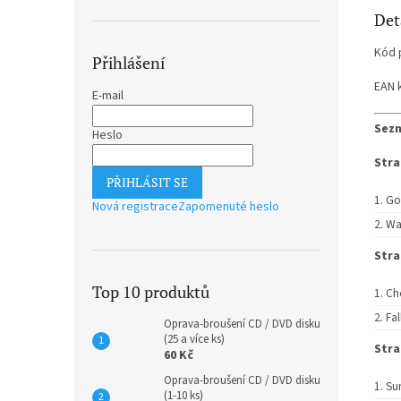
Det
Kód 
Přihlášení
EAN 
E-mail
Sezn
Heslo
Stra
PŘIHLÁSIT SE
Go
Nová registrace
Zapomenuté heslo
Wa
Stra
Top 10 produktů
Ch
Fal
Oprava-broušení CD / DVD disku
(25 a více ks)
Stra
60 Kč
Oprava-broušení CD / DVD disku
Sun
(1-10 ks)