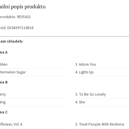
ailní popis produktu
produktu: 9555431
kód: 0194397116816
am skladeb:
na A
lden
Adore You
termelon Sugar
Lights Up
na B
erry
To Be So Lonely
ling
She
na C
flower, Vol. 6
Treat People With Kindness