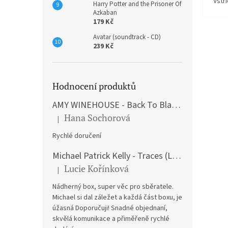
Vstř
Harry Potter and the Prisoner Of
Azkaban
179 Kč
Avatar (soundtrack - CD)
239 Kč
Hodnocení produktů
AMY WINEHOUSE - Back To Black (LP)
Hana Sochorová
|
Hodnocení produktu je 5 z 5 hvězdiček.
Rychlé doručení
Michael Patrick Kelly - Traces (Limited Edition) (Premium Box-Set) (LP)
Lucie Kořínková
|
Hodnocení produktu je 5 z 5 hvězdiček.
Nádherný box, super věc pro sběratele.
Michael si dal záležet a každá část boxu, je
úžasná Doporučuji! Snadné objednaní,
skvělá komunikace a přiměřeně rychlé