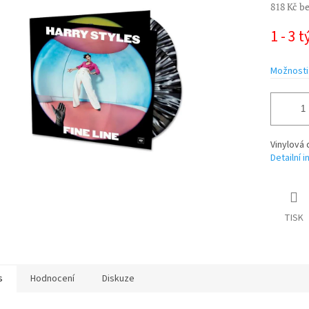
818 Kč b
Měrná
1 - 3 
cena:
ek.
Možnosti
Vinylová 
Detailní 
TISK
s
Hodnocení
Diskuze