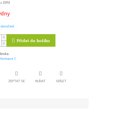
ez DPH
týdny
 doručení
Přidat do košíku
deska.
informace
ZEPTAT SE
HLÍDAT
SDÍLET