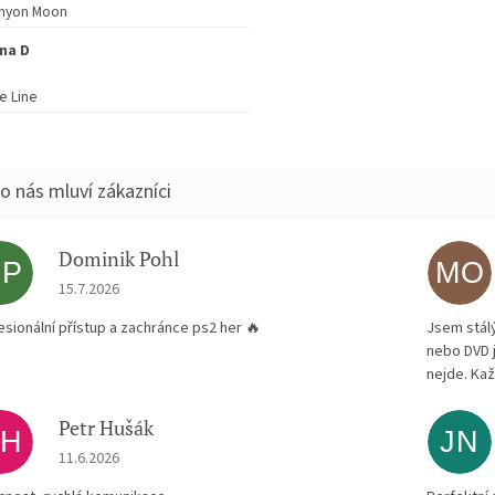
nyon Moon
na D
e Line
Dominik Pohl
DP
MO
Hodnocení obchodu je 5 z 5 hvězdiček.
15.7.2026
esionální přístup a zachránce ps2 her 🔥
Jsem stál
nebo DVD 
nejde. Kaž
Petr Hušák
PH
JN
Hodnocení obchodu je 5 z 5 hvězdiček.
11.6.2026