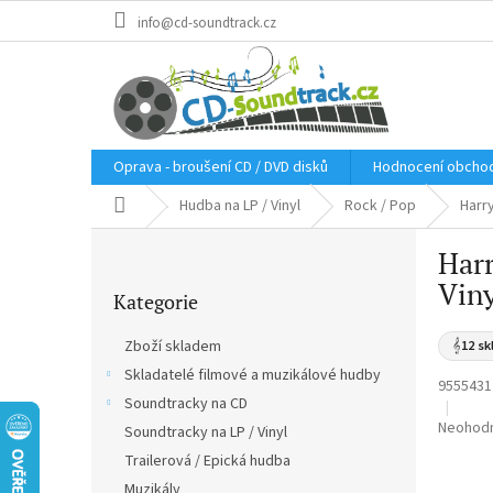
Přejít
info@cd-soundtrack.cz
na
obsah
Oprava - broušení CD / DVD disků
Hodnocení obcho
Domů
Hudba na LP / Vinyl
Rock / Pop
Harry
P
Harr
o
Přeskočit
s
Viny
Kategorie
kategorie
t
r
Zboží skladem
𝄞
12 sk
a
Skladatelé filmové a muzikálové hudby
n
9555431
Soundtracky na CD
n
Průměr
Neohod
í
Soundtracky na LP / Vinyl
hodnoce
p
Trailerová / Epická hudba
produkt
a
Muzikály
je