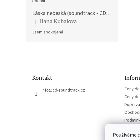
dodání
Láska nebeská (soundtrack - CD) Love Actually
Hana Kubalova
|
Hodnocení produktu je 5 z 5 hvězdiček.
Jsem spokojená
Z
á
p
a
t
Kontakt
Inform
í
Ceny do
info
@
cd-soundtrack.cz
Ceny do
Doprava 
Obchodn
Podmínk
Kontakt
Používáme c