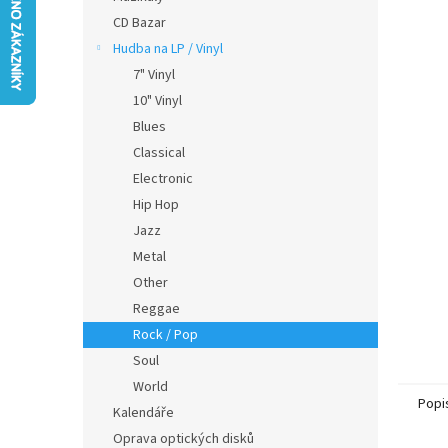
n
0,0
CD Bazar
e
z
Hudba na LP / Vinyl
l
5
hvězdič
7" Vinyl
10" Vinyl
Blues
Classical
Electronic
Hip Hop
Jazz
Metal
Other
Reggae
Rock / Pop
Soul
World
Popi
Kalendáře
Oprava optických disků