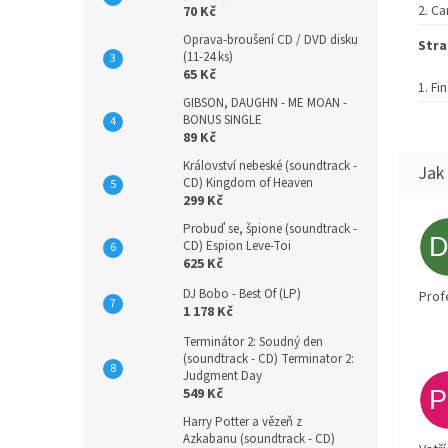
Ca
70 Kč
Oprava-broušení CD / DVD disku
Stra
(11-24 ks)
65 Kč
Fin
GIBSON, DAUGHN - ME MOAN -
BONUS SINGLE
89 Kč
Království nebeské (soundtrack -
CD) Kingdom of Heaven
299 Kč
Probuď se, špione (soundtrack -
CD) Espion Leve-Toi
625 Kč
DJ Bobo - Best Of (LP)
Prof
1 178 Kč
Terminátor 2: Soudný den
(soundtrack - CD) Terminator 2:
Judgment Day
549 Kč
Harry Potter a vězeň z
Azkabanu (soundtrack - CD)