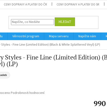
CENY DOPRAVY A PLATBY DO ČR
CENY DOPRAVY A PLATBY DO SR
HLEDAT
du
Věrnostní program
Mapa serveru
Napište nám
 Styles - Fine Line (Limited Edition) (Black & White Splattered Vinyl) (LP)
y Styles - Fine Line (Limited Edition) 
l) (LP)
ladeb
né
noceno
Podrobnosti hodnocení
ní
990
u