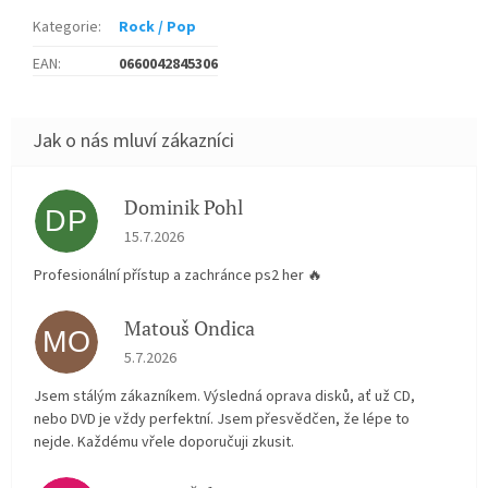
Kategorie
:
Rock / Pop
EAN
:
0660042845306
Dominik Pohl
DP
Hodnocení obchodu je 5 z 5 hvězdiček.
15.7.2026
Profesionální přístup a zachránce ps2 her 🔥
Matouš Ondica
MO
Hodnocení obchodu je 5 z 5 hvězdiček.
5.7.2026
Jsem stálým zákazníkem. Výsledná oprava disků, ať už CD,
nebo DVD je vždy perfektní. Jsem přesvědčen, že lépe to
nejde. Každému vřele doporučuji zkusit.