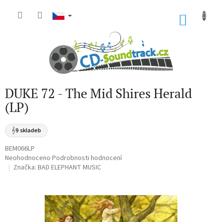
Přejít
na
NÁKU
obsah
KOŠÍK
DUKE 72 - The Mid Shires Herald
(LP)
𝄞
9 skladeb
BEM066LP
Průměrné
Neohodnoceno
Podrobnosti hodnocení
hodnocení
Značka:
BAD ELEPHANT MUSIC
produktu
je
0,0
z
5