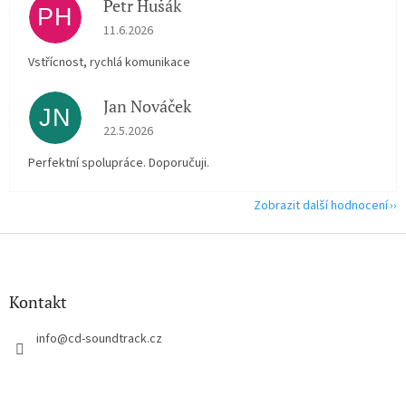
Petr Hušák
PH
Hodnocení obchodu je 5 z 5 hvězdiček.
11.6.2026
Vstřícnost, rychlá komunikace
Jan Nováček
JN
Hodnocení obchodu je 5 z 5 hvězdiček.
22.5.2026
Perfektní spolupráce. Doporučuji.
Zobrazit další hodnocení
Z
á
p
a
Kontakt
t
í
info
@
cd-soundtrack.cz