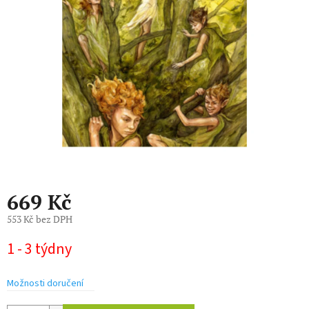
hvězdiček.
669 Kč
553 Kč bez DPH
Měrná
1 - 3 týdny
cena:
Možnosti doručení