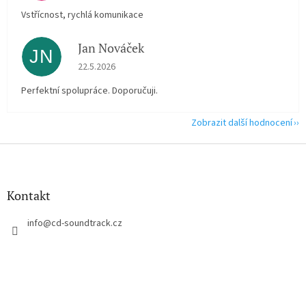
Vstřícnost, rychlá komunikace
Jan Nováček
JN
Hodnocení obchodu je 5 z 5 hvězdiček.
22.5.2026
Perfektní spolupráce. Doporučuji.
Zobrazit další hodnocení
Z
á
p
a
Kontakt
t
í
info
@
cd-soundtrack.cz