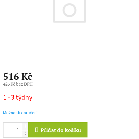
516 Kč
426 Kč bez DPH
Měrná
1 - 3 týdny
cena:
Možnosti doručení
Přidat do košíku