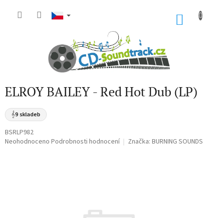
Přejít
na
NÁKU
obsah
KOŠÍK
ELROY BAILEY - Red Hot Dub (LP)
𝄞
9 skladeb
BSRLP982
Průměrné
Neohodnoceno
Podrobnosti hodnocení
Značka:
BURNING SOUNDS
hodnocení
produktu
je
0,0
z
5
hvězdiček.