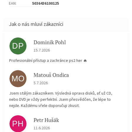
EAN
:
5036436100125
Dominik Pohl
DP
Hodnocení obchodu je 5 z 5 hvězdiček.
15.7.2026
Profesionální přístup a zachránce ps2 her 🔥
Matouš Ondica
MO
Hodnocení obchodu je 5 z 5 hvězdiček.
5.7.2026
Jsem stálým zákazníkem. Výsledná oprava disků, ať už CD,
nebo DVD je vždy perfektní. Jsem přesvědčen, že lépe to
nejde. Každému vřele doporučuji zkusit.
Petr Hušák
PH
Hodnocení obchodu je 5 z 5 hvězdiček.
11.6.2026