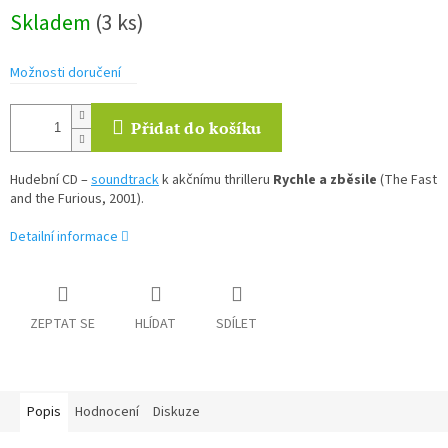
Měrná
Skladem
(3 ks)
cena:
Možnosti doručení
Přidat do košíku
Hudební CD –
soundtrack
k akčnímu thrilleru
Rychle a zběsile
(The Fast
and the Furious, 2001).
Detailní informace
ZEPTAT SE
HLÍDAT
SDÍLET
Popis
Hodnocení
Diskuze