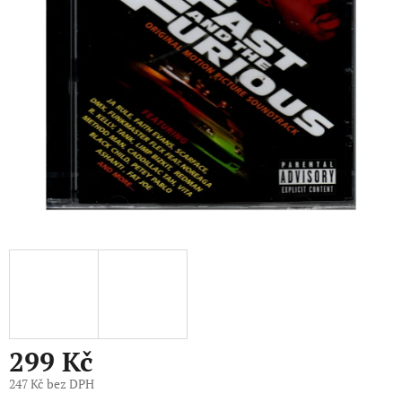
5
hvězdiček.
299 Kč
247 Kč bez DPH