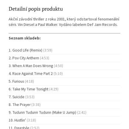
Detailní popis produktu
Akční závodní thriller z roku 2001, který odstartoval fenomenální
sérii. Vin Diesel a Paul Walker. Vydáno labelem Def Jam Records.
Seznam skladeb:
Good Life (Remix)
(3:59)
Pov City Anthem
(4:53)
When A Man Does Wrong
(4:50)
Race Against Time Part 2
(5:10)
Furious
(4:18)
Take My Time Tonight
(4:29)
Suicide
(3:53)
The Prayer
(3:38)
Tudunn Tudunn Tudunn (Make U Jump)
(2:41)
Hustlin'
(3:18)
Freestyle
(2:52)