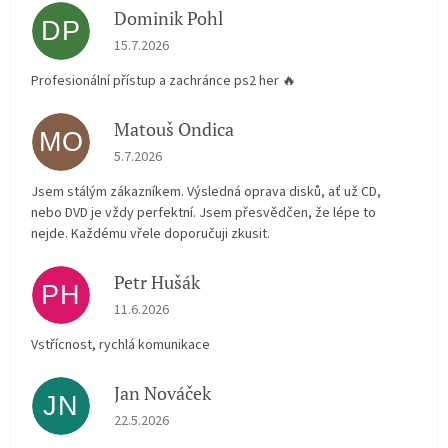
Dominik Pohl
DP
Hodnocení obchodu je 5 z 5 hvězdiček.
15.7.2026
Profesionální přístup a zachránce ps2 her 🔥
Matouš Ondica
MO
Hodnocení obchodu je 5 z 5 hvězdiček.
5.7.2026
Jsem stálým zákazníkem. Výsledná oprava disků, ať už CD,
nebo DVD je vždy perfektní. Jsem přesvědčen, že lépe to
nejde. Každému vřele doporučuji zkusit.
Petr Hušák
PH
Hodnocení obchodu je 5 z 5 hvězdiček.
11.6.2026
Vstřícnost, rychlá komunikace
Jan Nováček
JN
Hodnocení obchodu je 5 z 5 hvězdiček.
22.5.2026