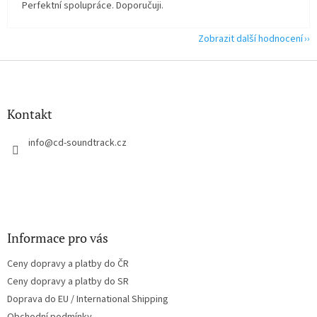
Perfektní spolupráce. Doporučuji.
Zobrazit další hodnocení
Z
á
p
a
Kontakt
t
í
info
@
cd-soundtrack.cz
Informace pro vás
Ceny dopravy a platby do ČR
Ceny dopravy a platby do SR
Doprava do EU / International Shipping
Obchodní podmínky