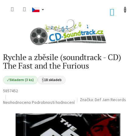
Přejít
na
NÁKU
obsah
KOŠÍK
Rychle a zběsile (soundtrack - CD)
The Fast and the Furious
✓
Skladem (3 ks)
𝄞
18 skladeb
5857452
Značka:
Def Jam Records
Průměrné
Neohodnoceno
Podrobnosti hodnocení
hodnocení
produktu
je
0,0
z