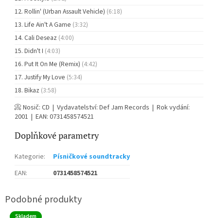
Rollin' (Urban Assault Vehicle)
(6:18)
Life Ain't A Game
(3:32)
Cali Deseaz
(4:00)
Didn't I
(4:03)
Put It On Me (Remix)
(4:42)
Justify My Love
(5:34)
Bikaz
(3:58)
📀 Nosič: CD | Vydavatelství: Def Jam Records | Rok vydání:
2001 | EAN: 0731458574521
Doplňkové parametry
Kategorie
:
Písničkové soundtracky
EAN
:
0731458574521
Skladem