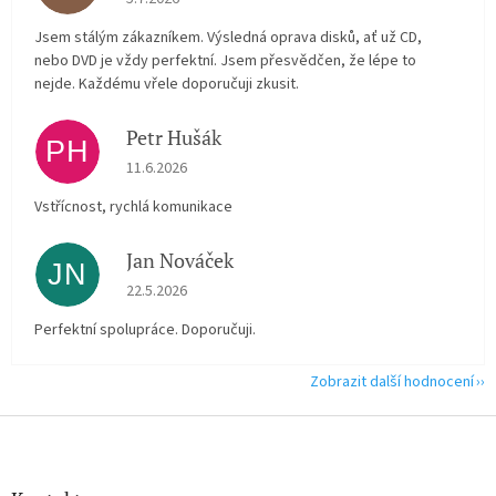
Jsem stálým zákazníkem. Výsledná oprava disků, ať už CD,
nebo DVD je vždy perfektní. Jsem přesvědčen, že lépe to
nejde. Každému vřele doporučuji zkusit.
Petr Hušák
PH
Hodnocení obchodu je 5 z 5 hvězdiček.
11.6.2026
Vstřícnost, rychlá komunikace
Jan Nováček
JN
Hodnocení obchodu je 5 z 5 hvězdiček.
22.5.2026
Perfektní spolupráce. Doporučuji.
Zobrazit další hodnocení
Z
á
p