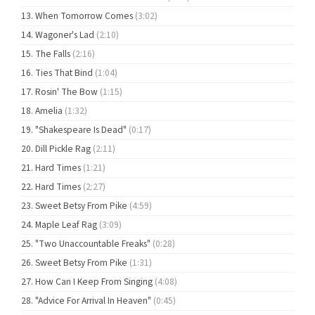
When Tomorrow Comes
(3:02)
Wagoner's Lad
(2:10)
The Falls
(2:16)
Ties That Bind
(1:04)
Rosin' The Bow
(1:15)
Amelia
(1:32)
"Shakespeare Is Dead"
(0:17)
Dill Pickle Rag
(2:11)
Hard Times
(1:21)
Hard Times
(2:27)
Sweet Betsy From Pike
(4:59)
Maple Leaf Rag
(3:09)
"Two Unaccountable Freaks"
(0:28)
Sweet Betsy From Pike
(1:31)
How Can I Keep From Singing
(4:08)
"Advice For Arrival In Heaven"
(0:45)