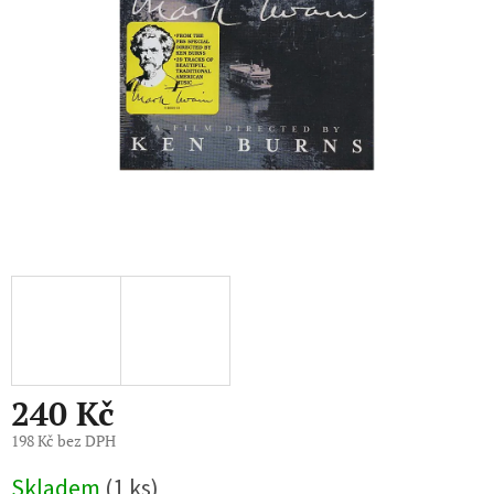
240 Kč
198 Kč bez DPH
Měrná
Skladem
(1 ks)
cena: