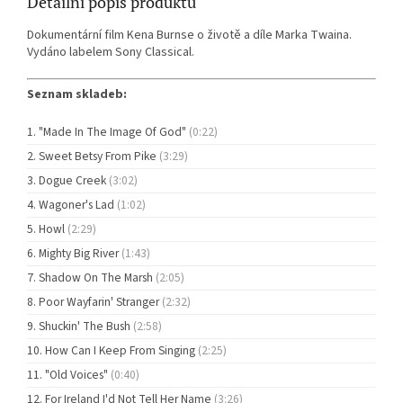
Detailní popis produktu
Dokumentární film Kena Burnse o životě a díle Marka Twaina.
Vydáno labelem Sony Classical.
Seznam skladeb:
"Made In The Image Of God"
(0:22)
Sweet Betsy From Pike
(3:29)
Dogue Creek
(3:02)
Wagoner's Lad
(1:02)
Howl
(2:29)
Mighty Big River
(1:43)
Shadow On The Marsh
(2:05)
Poor Wayfarin' Stranger
(2:32)
Shuckin' The Bush
(2:58)
How Can I Keep From Singing
(2:25)
"Old Voices"
(0:40)
For Ireland I'd Not Tell Her Name
(3:26)