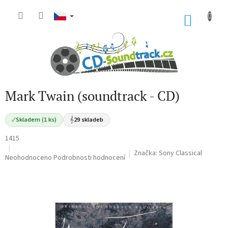
Přejít
na
NÁKU
obsah
KOŠÍK
Mark Twain (soundtrack - CD)
✓
Skladem (1 ks)
𝄞
29 skladeb
1415
Značka:
Sony Classical
Průměrné
Neohodnoceno
Podrobnosti hodnocení
hodnocení
produktu
je
0,0
z
5
hvězdiček.