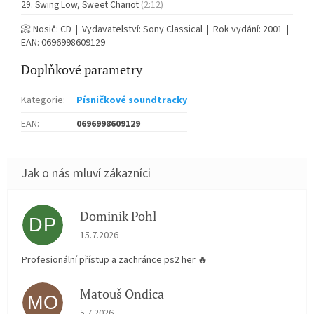
Swing Low, Sweet Chariot
(2:12)
📀 Nosič: CD | Vydavatelství: Sony Classical | Rok vydání: 2001 |
EAN: 0696998609129
Doplňkové parametry
Kategorie
:
Písničkové soundtracky
EAN
:
0696998609129
Dominik Pohl
DP
Hodnocení obchodu je 5 z 5 hvězdiček.
15.7.2026
Profesionální přístup a zachránce ps2 her 🔥
Matouš Ondica
MO
Hodnocení obchodu je 5 z 5 hvězdiček.
5.7.2026