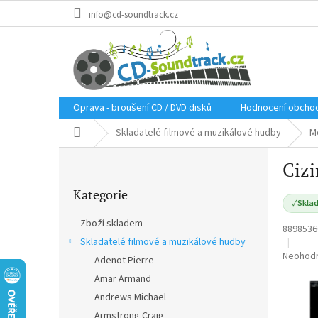
Přejít
info@cd-soundtrack.cz
na
obsah
Oprava - broušení CD / DVD disků
Hodnocení obcho
Domů
Skladatelé filmové a muzikálové hudby
M
P
Cizi
o
Přeskočit
s
Kategorie
kategorie
t
✓
Sklad
r
Zboží skladem
8898536
a
Skladatelé filmové a muzikálové hudby
n
Průměr
Neohod
Adenot Pierre
n
hodnoce
í
Amar Armand
produkt
p
je
Andrews Michael
a
0,0
Armstrong Craig