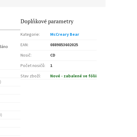
Doplňkové parametry
Kategorie
:
McCreary Bear
EAN
:
0889853602025
ydáno
Nosič
:
CD
Počet nosičů
:
1
Stav zboží
:
Nové - zabalené ve fólii
)
3)