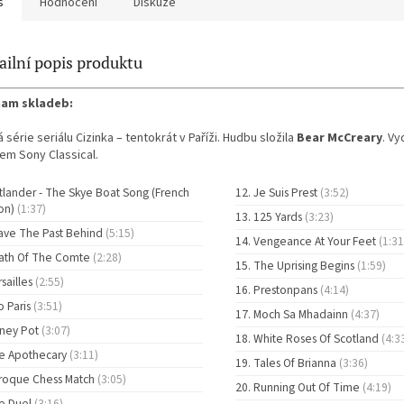
s
Hodnocení
Diskuze
ailní popis produktu
am skladeb:
 série seriálu Cizinka – tentokrát v Paříži. Hudbu složila
Bear McCreary
. V
lem Sony Classical.
tlander - The Skye Boat Song (French
Je Suis Prest
(3:52)
ion)
(1:37)
125 Yards
(3:23)
ave The Past Behind
(5:15)
Vengeance At Your Feet
(1:31
ath Of The Comte
(2:28)
The Uprising Begins
(1:59)
sailles
(2:55)
Prestonpans
(4:14)
o Paris
(3:51)
Moch Sa Mhadainn
(4:37)
ney Pot
(3:07)
White Roses Of Scotland
(4:3
e Apothecary
(3:11)
Tales Of Brianna
(3:36)
roque Chess Match
(3:05)
Running Out Of Time
(4:19)
e Duel
(3:16)