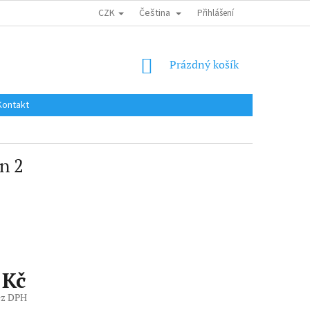
CZK
Čeština
DOPRAVA DO EU / INTERNATIONAL SHIPPING
Přihlášení
OBCHODNÍ PODMÍNKY
NÁKUPNÍ
Prázdný košík
KOŠÍK
Kontakt
n 2
 Kč
ez DPH