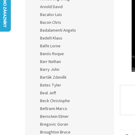
z
n
Arnold David
5
e
hvězdič
Bacalov Luis
l
Bacon Chris
Badalamenti Angelo
Badelt Klaus
Balfe Lorne
Banós Roque
Barr Nathan
Barry John
Barták Zdeněk
Bates Tyler
Beal Jeff
Beck Christophe
Beltrami Marco
Bernstein Elmer
Bregovic Goran
Broughton Bruce