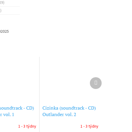
29)
)
02025
Další
produkt
soundtrack - CD)
Cizinka (soundtrack - CD)
 vol. 1
Outlander vol. 2
1 - 3 týdny
1 - 3 týdny
Průměrné