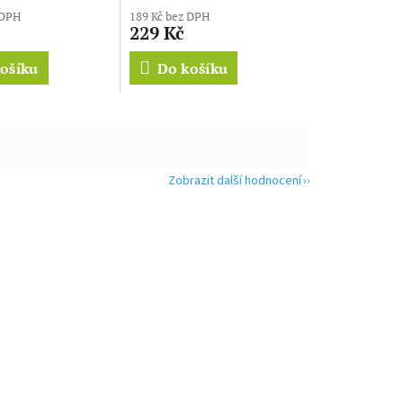
hodnocení
 DPH
189 Kč bez DPH
produktu
229 Kč
je
5,0
ošíku
Do košíku
z
5
hvězdiček.
Zobrazit další hodnocení