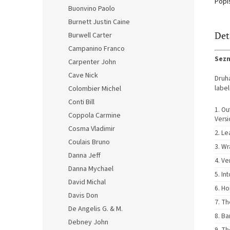
Popi
Buonvino Paolo
Burnett Justin Caine
Det
Burwell Carter
Campanino Franco
Sezn
Carpenter John
Cave Nick
Druhá
labe
Colombier Michel
Conti Bill
Ou
Coppola Carmine
Vers
Cosma Vladimir
Le
Coulais Bruno
Wr
Danna Jeff
Ver
Danna Mychael
Int
David Michal
Ho
Davis Don
Th
De Angelis G. & M.
Ba
Debney John
Th