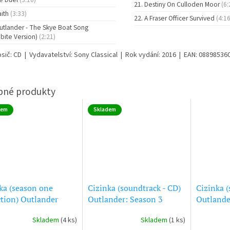
Destiny On Culloden Moor
(6:
aith
(3:33)
A Fraser Officer Survived
(4:16
utlander - The Skye Boat Song
bite Version)
(2:21)
osič: CD | Vydavatelství: Sony Classical | Rok vydání: 2016 | EAN: 08898536
dem
Skladem
ka (season one
Cizinka (soundtrack - CD)
Cizinka (
ction) Outlander
Outlander: Season 3
Outlander
dtrack - CD)
Skladem
(4 ks)
Skladem
(1 ks)
rné