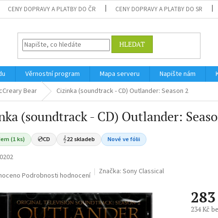
CENY DOPRAVY A PLATBY DO ČR
CENY DOPRAVY A PLATBY DO SR
HLEDAT
du
Věrnostní program
Mapa serveru
Napište nám
cCreary Bear
Cizinka (soundtrack - CD) Outlander: Season 2
nka (soundtrack - CD) Outlander: Seaso
em (1 ks)
💿
CD
𝄞
22 skladeb
Nové ve fólii
0202
Značka:
Sony Classical
né
noceno
Podrobnosti hodnocení
ní
283
u
234 Kč b