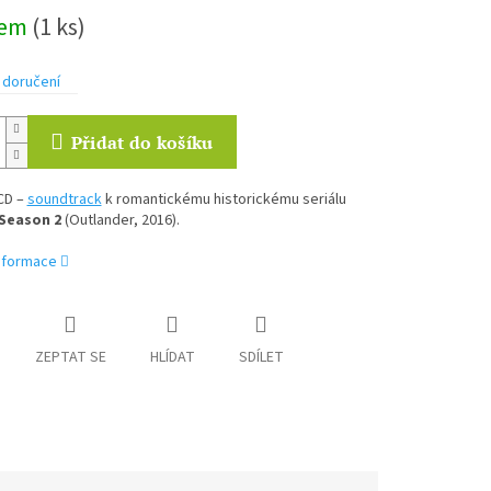
dem
(1 ks)
 doručení
Přidat do košíku
CD –
soundtrack
k romantickému historickému seriálu
 Season 2
(Outlander, 2016).
informace
ZEPTAT SE
HLÍDAT
SDÍLET