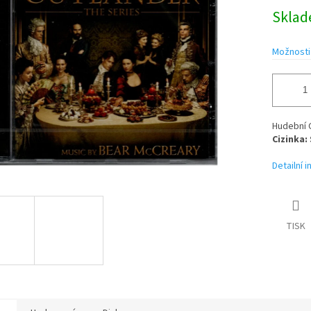
Měrná
Skla
cena:
ek.
Možnosti
Hudební 
Cizinka:
Detailní 
TISK