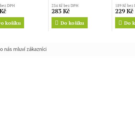
cení
 bez DPH
234 Kč bez DPH
189 Kč bez
ktu
 Kč
283 Kč
229 Kč
o košíku
Do košíku
Do k
ček.