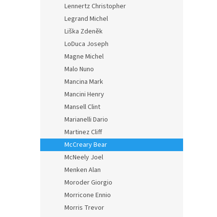
Lennertz Christopher
Legrand Michel
Liška Zdeněk
LoDuca Joseph
Magne Michel
Malo Nuno
Mancina Mark
Mancini Henry
Mansell Clint
Marianelli Dario
Martinez Cliff
McCreary Bear
McNeely Joel
Menken Alan
Moroder Giorgio
Morricone Ennio
Morris Trevor