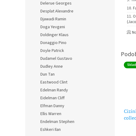
Delerue Georges
F
Desplat Alexandre
O
Djawadi Ramin
(Jaco
Doga Yevgeni
📀 N
Doldinger Klaus
Donaggio Pino
Doyle Patrick
Dudamel Gustavo
Skla
Dudley Anne
Dun Tan
Eastwood Clint
Edelman Randy
Eidelman Cliff
Elfman Danny
Cizin
Ellis Warren
colle
Endelman Stephen
(soun
Eshkeri Ilan
Průmě