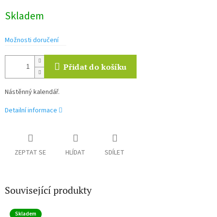
Měrná
Skladem
cena:
Možnosti doručení
Přidat do košíku
Nástěnný kalendář.
Detailní informace
ZEPTAT SE
HLÍDAT
SDÍLET
Související produkty
Skladem