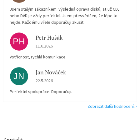
Jsem stálým zákazníkem. Výsledná oprava disků, ať už CD,
nebo DVD je vždy perfektní. Jsem přesvědčen, že lépe to
nejde. Každému vřele doporučuji zkusit.
Petr Hušák
PH
Hodnocení obchodu je 5 z 5 hvězdiček.
11.6.2026
Vstřícnost, rychlá komunikace
Jan Nováček
JN
Hodnocení obchodu je 5 z 5 hvězdiček.
22.5.2026
Perfektní spolupráce. Doporučuji.
Zobrazit další hodnocení
Z
á
p
a
Kontakt