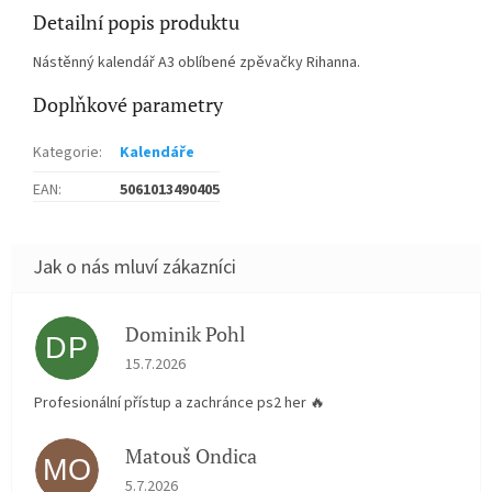
Detailní popis produktu
Nástěnný kalendář A3 oblíbené zpěvačky Rihanna.
Doplňkové parametry
Kategorie
:
Kalendáře
EAN
:
5061013490405
Dominik Pohl
DP
Hodnocení obchodu je 5 z 5 hvězdiček.
15.7.2026
Profesionální přístup a zachránce ps2 her 🔥
Matouš Ondica
MO
Hodnocení obchodu je 5 z 5 hvězdiček.
5.7.2026