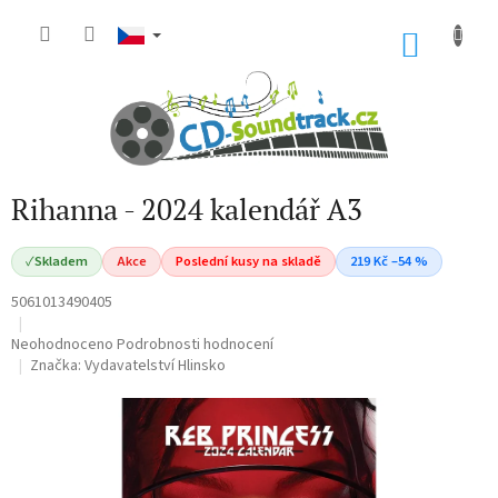
Přejít
na
NÁKU
obsah
KOŠÍK
Rihanna - 2024 kalendář A3
✓
Skladem
Akce
Poslední kusy na skladě
219 Kč –54 %
5061013490405
Průměrné
Neohodnoceno
Podrobnosti hodnocení
hodnocení
Značka:
Vydavatelství Hlinsko
produktu
je
0,0
z
5
hvězdiček.