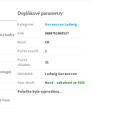
Doplňkové parametry
Kategorie
:
Goransson Ludwig
EAN
:
0888751803527
cká hudba
Nosič
:
CD
Počet nosičů
:
1
Počet
21
skladeb
:
 Montage)
Skladatel
:
Ludwig Goransson
Stav zboží
:
Nové - zabalené ve fólii
Položka byla vyprodána…
n From