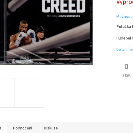
Vypro
cena:
ek.
Možnosti
Položka
Hudební 
Detailní 
TISK
s
Hodnocení
Diskuze