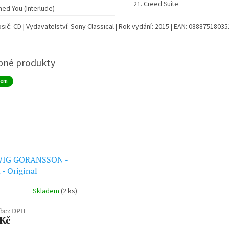
Creed Suite
hed You (Interlude)
sič: CD | Vydavatelství: Sony Classical | Rok vydání: 2015 | EAN: 0888751803
dem
IG GORANSSON -
 - Original
track (Deluxe
Skladem
(2 ks)
on) (CD)
 bez DPH
 Kč