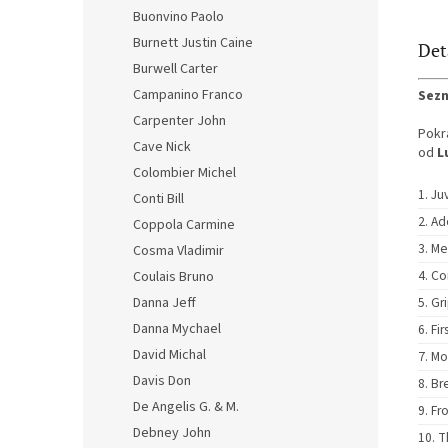
Buonvino Paolo
Burnett Justin Caine
Det
Burwell Carter
Campanino Franco
Sezn
Carpenter John
Pokr
Cave Nick
od
L
Colombier Michel
Ju
Conti Bill
Ad
Coppola Carmine
Me
Cosma Vladimir
Co
Coulais Bruno
Gri
Danna Jeff
Danna Mychael
Fir
David Michal
Mo
Davis Don
Br
De Angelis G. & M.
Fr
Debney John
T