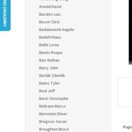
5
n
Arnold David
hvězdič
e
Bacalov Luis
l
Bacon Chris
Badalamenti Angelo
Badelt Klaus
Balfe Lorne
Banós Roque
Barr Nathan
Barry John
Barták Zdeněk
Bates Tyler
Beal Jeff
Beck Christophe
Beltrami Marco
Bernstein Elmer
Bregovic Goran
Popi
Broughton Bruce