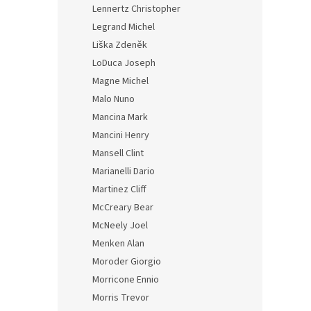
Lennertz Christopher
Legrand Michel
Liška Zdeněk
LoDuca Joseph
Magne Michel
Malo Nuno
Mancina Mark
Mancini Henry
Mansell Clint
Marianelli Dario
Martinez Cliff
McCreary Bear
McNeely Joel
Menken Alan
Moroder Giorgio
Morricone Ennio
Morris Trevor