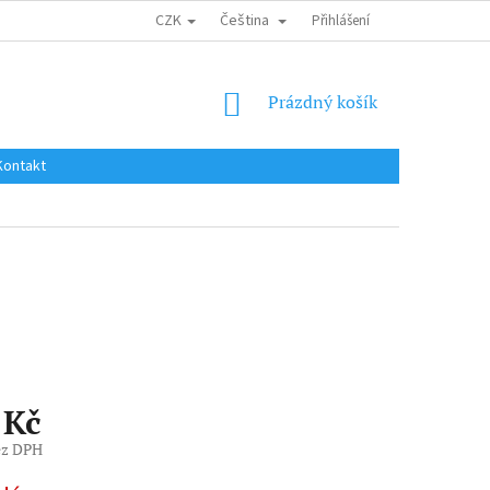
CZK
Čeština
DOPRAVA DO EU / INTERNATIONAL SHIPPING
Přihlášení
OBCHODNÍ PODMÍNKY
NÁKUPNÍ
Prázdný košík
KOŠÍK
Kontakt
 Kč
ez DPH