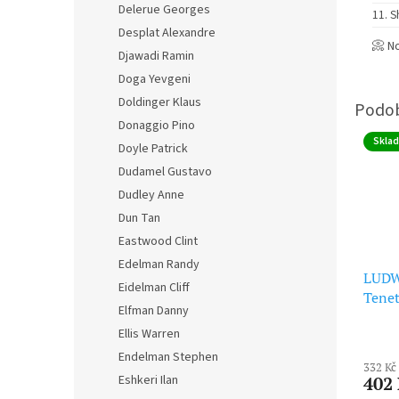
Delerue Georges
S
Desplat Alexandre
📀 No
Djawadi Ramin
Doga Yevgeni
Doldinger Klaus
Donaggio Pino
Skla
Doyle Patrick
Dudamel Gustavo
Dudley Anne
Dun Tan
Eastwood Clint
Edelman Randy
LUDW
Eidelman Cliff
Tenet
Elfman Danny
Sound
Ellis Warren
Editi
Endelman Stephen
332 Kč
402
Eshkeri Ilan