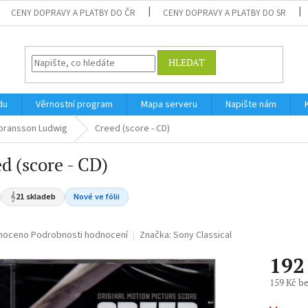
CENY DOPRAVY A PLATBY DO ČR
CENY DOPRAVY A PLATBY DO SR
HLEDAT
du
Věrnostní program
Mapa serveru
Napište nám
oransson Ludwig
Creed (score - CD)
d (score - CD)
𝄞
21 skladeb
Nové ve fólii
né
noceno
Podrobnosti hodnocení
Značka:
Sony Classical
ní
192
u
159 Kč b
Měrná