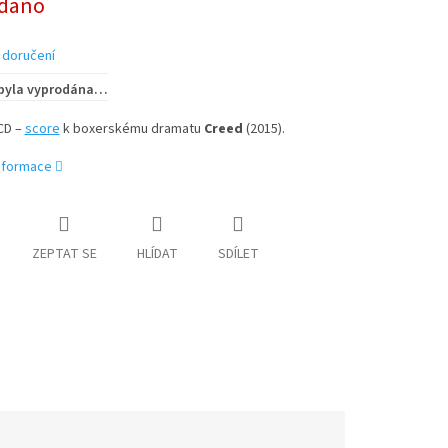
dáno
 doručení
 byla vyprodána…
CD –
score
k boxerskému dramatu
Creed
(2015).
informace
ZEPTAT SE
HLÍDAT
SDÍLET