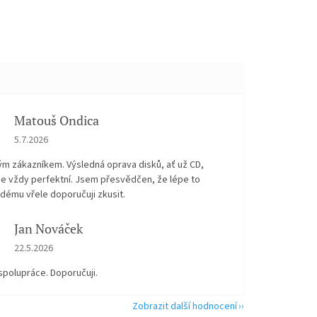
Matouš Ondica
Hodnocení obchodu je 5 z 5 hvězdiček.
5.7.2026
ým zákazníkem. Výsledná oprava disků, ať už CD,
je vždy perfektní. Jsem přesvědčen, že lépe to
dému vřele doporučuji zkusit.
Jan Nováček
Hodnocení obchodu je 5 z 5 hvězdiček.
22.5.2026
spolupráce. Doporučuji.
Zobrazit další hodnocení