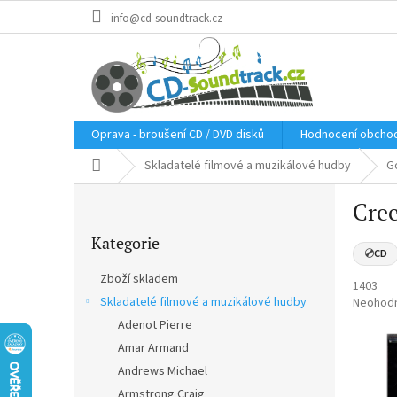
Přejít
info@cd-soundtrack.cz
na
obsah
Oprava - broušení CD / DVD disků
Hodnocení obcho
Domů
Skladatelé filmové a muzikálové hudby
G
P
Cree
o
Přeskočit
s
Kategorie
kategorie
t
💿
CD
r
Zboží skladem
1403
a
Skladatelé filmové a muzikálové hudby
Průměr
Neohod
n
hodnoce
Adenot Pierre
n
produkt
í
Amar Armand
je
p
0,0
Andrews Michael
a
z
Armstrong Craig