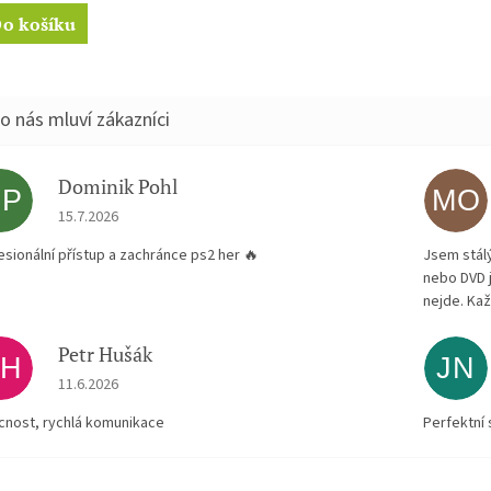
o košíku
Dominik Pohl
DP
MO
Hodnocení obchodu je 5 z 5 hvězdiček.
15.7.2026
esionální přístup a zachránce ps2 her 🔥
Jsem stál
nebo DVD 
nejde. Kaž
Petr Hušák
PH
JN
Hodnocení obchodu je 5 z 5 hvězdiček.
11.6.2026
ícnost, rychlá komunikace
Perfektní 