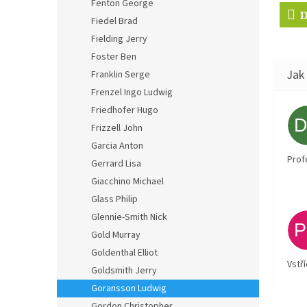
Fenton George
D
Fiedel Brad
Fielding Jerry
Foster Ben
Franklin Serge
Frenzel Ingo Ludwig
Friedhofer Hugo
Frizzell John
Garcia Anton
Prof
Gerrard Lisa
Giacchino Michael
Glass Philip
Glennie-Smith Nick
Gold Murray
Goldenthal Elliot
Vstř
Goldsmith Jerry
Goransson Ludwig
Gordon Christopher