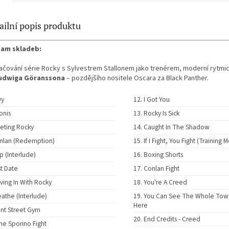
ailní popis produktu
am skladeb:
ačování série Rocky s Sylvestrem Stallonem jako trenérem, moderní rytmi
udwiga Göranssona
– pozdějšího nositele Oscara za Black Panther.
vy
I Got You
onis
Rocky Is Sick
eting Rocky
Caught In The Shadow
nlan (Redemption)
If I Fight, You Fight (Training
p (Interlude)
Boxing Shorts
st Date
Conlan Fight
ving In With Rocky
You're A Creed
eathe (Interlude)
You Can See The Whole Tow
Here
ont Street Gym
End Credits - Creed
he Sporino Fight