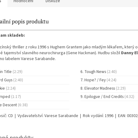
s
Hodnocení
Diskuze
ailní popis produktu
am skladeb:
cínský thriller z roku 1996 s Hughem Grantem jako mladým lékařem, který o
é tajemství slavného neurochirurga (Gene Hackman). Hudbu složil
Danny E
no labelem Varese Sarabande.
in Title
(2:29)
Tough News
(2:40)
rd Guys
(2:40)
Hope? / Fey
(4:24)
kie
(2:24)
Elevator Madness
(2:29)
umped
(1:17)
Epilogue / End Credits
(4:32)
e Descent
(6:38)
osič: CD | Vydavatelství: Varese Sarabande | Rok vydání: 1996 | EAN: 0030