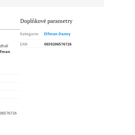
Doplňkové parametry
Kategorie
:
Elfman Danny
EAN
:
0030206576726
dhalí
lfman
.
206576726