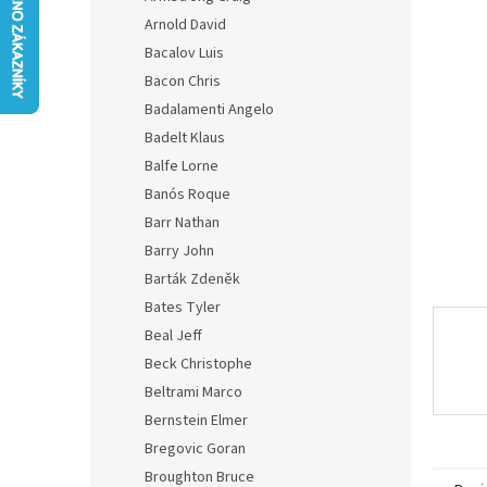
z
n
Arnold David
5
e
hvězdič
Bacalov Luis
l
Bacon Chris
Badalamenti Angelo
Badelt Klaus
Balfe Lorne
Banós Roque
Barr Nathan
Barry John
Barták Zdeněk
Bates Tyler
Beal Jeff
Beck Christophe
Beltrami Marco
Bernstein Elmer
Bregovic Goran
Broughton Bruce