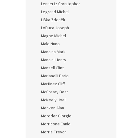
Lennertz Christopher
Legrand Michel
Liška Zdeněk
LoDuca Joseph
Magne Michel
Malo Nuno
Mancina Mark
Mancini Henry
Mansell Clint
Marianelli Dario
Martinez Cliff
McCreary Bear
McNeely Joel
Menken Alan
Moroder Giorgio
Morricone Ennio
Morris Trevor