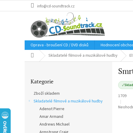
Přejít
info@cd-soundtrack.cz
na
obsah
Oprava - broušení CD / DVD disků
Hodnocení obcho
Domů
Skladatelé filmové a muzikálové hudby
E
P
Smrt
o
Přeskočit
s
Kategorie
kategorie
t
✓
Sklad
r
Zboží skladem
1709
a
Skladatelé filmové a muzikálové hudby
n
Průměr
Neohod
Adenot Pierre
n
hodnoce
í
Amar Armand
produkt
p
je
Andrews Michael
a
0,0
Armstrong Craig