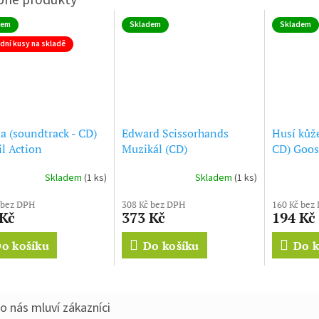
dem
Skladem
Skladem
dní kusy na skladě
a (soundtrack - CD)
Edward Scissorhands
Husí kůže
il Action
Muzikál (CD)
CD) Goo
Skladem
(1 ks)
Skladem
(1 ks)
 bez DPH
308 Kč bez DPH
160 Kč bez
 Kč
373 Kč
194 Kč
o košíku
Do košíku
Do k