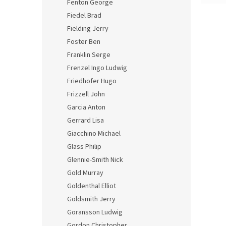
Fenton George
Fiedel Brad
Fielding Jerry
Foster Ben
Franklin Serge
Frenzel Ingo Ludwig
Friedhofer Hugo
Frizzell John
Garcia Anton
Gerrard Lisa
Giacchino Michael
Glass Philip
Glennie-Smith Nick
Gold Murray
Goldenthal Elliot
Goldsmith Jerry
Goransson Ludwig
Gordon Christopher