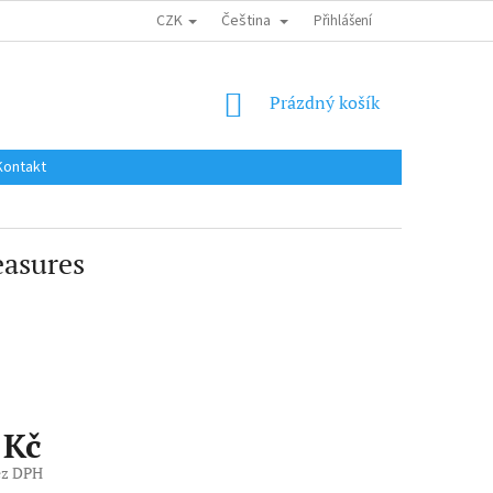
CZK
Čeština
DOPRAVA DO EU / INTERNATIONAL SHIPPING
Přihlášení
OBCHODNÍ PODMÍNKY
NÁKUPNÍ
Prázdný košík
KOŠÍK
Kontakt
easures
 Kč
ez DPH