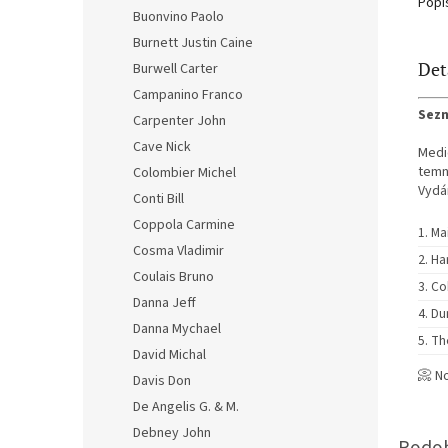
Popi
Buonvino Paolo
Burnett Justin Caine
Det
Burwell Carter
Campanino Franco
Sezn
Carpenter John
Cave Nick
Medi
temn
Colombier Michel
Vydá
Conti Bill
Coppola Carmine
Ma
Cosma Vladimir
Ha
Coulais Bruno
Co
Danna Jeff
D
Danna Mychael
Th
David Michal
📀 N
Davis Don
De Angelis G. & M.
Debney John