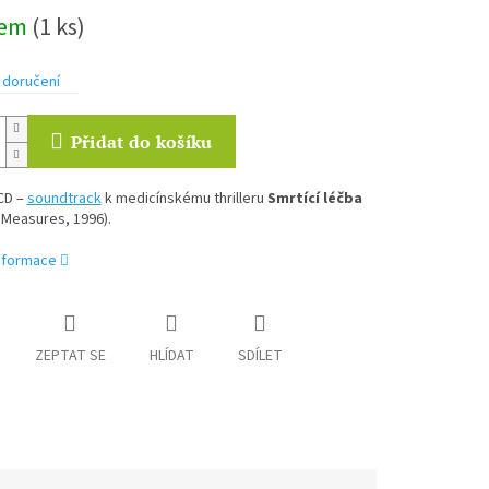
dem
(1 ks)
 doručení
Přidat do košíku
CD –
soundtrack
k medicínskému thrilleru
Smrtící léčba
 Measures, 1996).
informace
ZEPTAT SE
HLÍDAT
SDÍLET