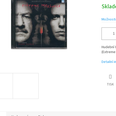
Měrná
Skla
cena:
ek.
Možnosti
Hudební 
(Extreme
Detailní 
TISK