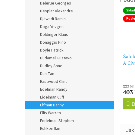
Delerue Georges
Skla
Desplat Alexandre
Posle
Djawadi Ramin
Doga Yevgeni
Doldinger Klaus
Donaggio Pino
Doyle Patrick
Žalob
Dudamel Gustavo
A Civ
Dudley Anne
Dun Tan
Eastwood Clint
333 Kč
Edelman Randy
403
Eidelman Cliff
D
Elfman Danny
Ellis Warren
Endelman Stephen
Eshkeri Ilan