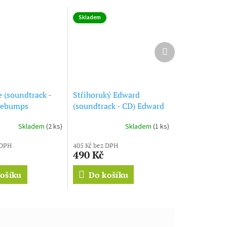
Skladem
Další
produkt
 (soundtrack -
Střihoruký Edward
sebumps
(soundtrack - CD) Edward
Scissorhands
Skladem
(2 ks)
Skladem
(1 ks)
 DPH
405 Kč bez DPH
490 Kč
ošíku
Do košíku