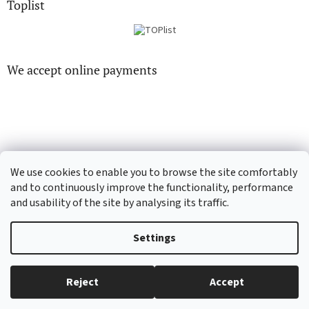
Toplist
We accept online payments
CD-hudba.cz
EN-filmy.cz
We use cookies to enable you to browse the site comfortably
and to continuously improve the functionality, performance
and usability of the site by analysing its traffic.
Created by Shoptet
Settings
Copyright 2026
CD-Soundtrack.cz
. All rights reserved.
Edit cookie
Reject
Accept
settings