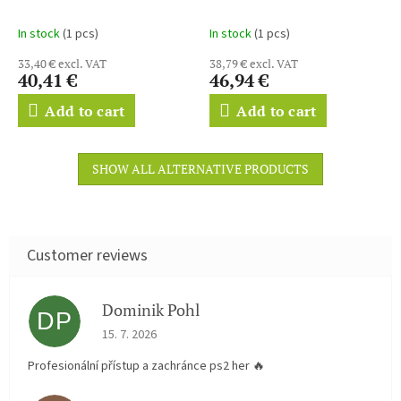
In stock
(1 pcs)
In stock
(1 pcs)
33,40 € excl. VAT
38,79 € excl. VAT
40,41 €
46,94 €
Add to cart
Add to cart
SHOW ALL ALTERNATIVE PRODUCTS
Dominik Pohl
DP
The store rating is 5 out of 5 stars.
15. 7. 2026
Profesionální přístup a zachránce ps2 her 🔥