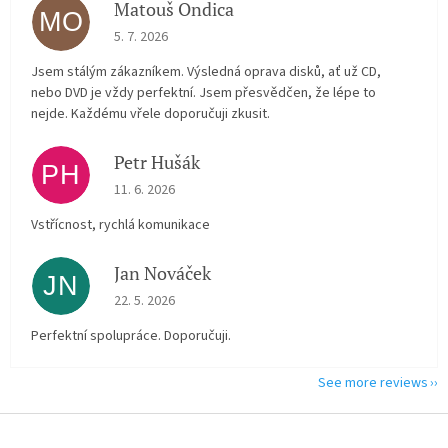
Matouš Ondica
MO
The store rating is 5 out of 5 stars.
5. 7. 2026
Jsem stálým zákazníkem. Výsledná oprava disků, ať už CD,
nebo DVD je vždy perfektní. Jsem přesvědčen, že lépe to
nejde. Každému vřele doporučuji zkusit.
Petr Hušák
PH
The store rating is 5 out of 5 stars.
11. 6. 2026
Vstřícnost, rychlá komunikace
Jan Nováček
JN
The store rating is 5 out of 5 stars.
22. 5. 2026
Perfektní spolupráce. Doporučuji.
See more reviews
F
o