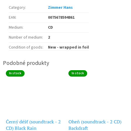
Category
:
Zimmer Hans
EAN
:
0075678594861
Medium
:
CD
Number of medium
:
2
Condition of goods
:
New - wrapped in foil
In stock
In stock
Černý déšť (soundtrack - 2
Oheň (soundtrack - 2 CD)
CD) Black Rain
Backdraft