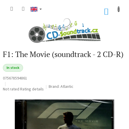
Skip
to
SHOP
content
CART
F1: The Movie (soundtrack - 2 CD-R)
In stock
075678594861
Brand:
Atlantic
The
Not rated
Rating details
average
product
rating
is
0,0
out
of