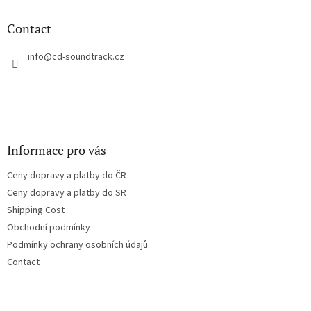
o
t
Contact
e
r
info
@
cd-soundtrack.cz
Informace pro vás
Ceny dopravy a platby do ČR
Ceny dopravy a platby do SR
Shipping Cost
Obchodní podmínky
Podmínky ochrany osobních údajů
Contact