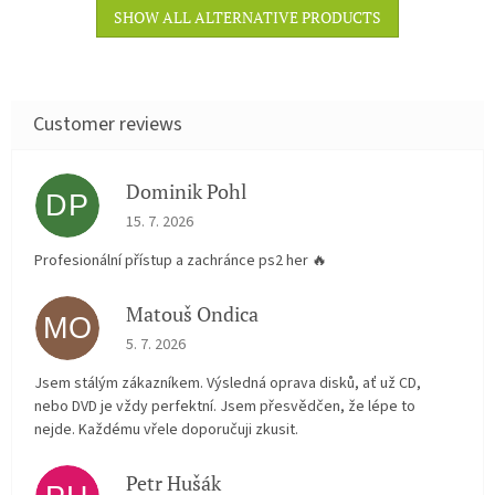
SHOW ALL ALTERNATIVE PRODUCTS
Dominik Pohl
DP
The store rating is 5 out of 5 stars.
15. 7. 2026
Profesionální přístup a zachránce ps2 her 🔥
Matouš Ondica
MO
The store rating is 5 out of 5 stars.
5. 7. 2026
Jsem stálým zákazníkem. Výsledná oprava disků, ať už CD,
nebo DVD je vždy perfektní. Jsem přesvědčen, že lépe to
nejde. Každému vřele doporučuji zkusit.
Petr Hušák