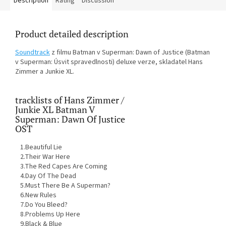
Description
Rating
Discussion
Product detailed description
Soundtrack
z filmu
Batman v Superman: Dawn of Justice (Batman
v Superman: Úsvit spravedlnosti) deluxe verze, skladatel Hans
Zimmer a Junkie XL.
tracklists of Hans Zimmer /
Junkie XL Batman V
Superman: Dawn Of Justice
OST
1.Beautiful Lie
2.Their War Here
3.The Red Capes Are Coming
4.Day Of The Dead
5.Must There Be A Superman?
6.New Rules
7.Do You Bleed?
8.Problems Up Here
9.Black & Blue