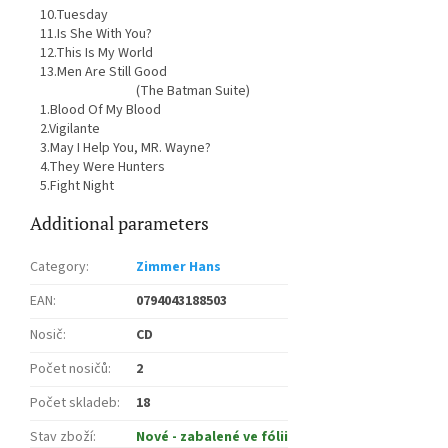
10.Tuesday
11.Is She With You?
12.This Is My World
13.Men Are Still Good
(The Batman Suite)
1.Blood Of My Blood
2.Vigilante
3.May I Help You, MR. Wayne?
4.They Were Hunters
5.Fight Night
Additional parameters
Category
:
Zimmer Hans
EAN
:
0794043188503
Nosič
:
CD
Počet nosičů
:
2
Počet skladeb
:
18
Stav zboží
:
Nové - zabalené ve fólii