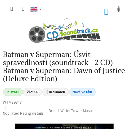
Skip
to
SHOP
content
CART
Batman v Superman: Úsvit
spravedlnosti (soundtrack - 2 CD)
Batman v Superman: Dawn of Justice
(Deluxe Edition)
In stock
💿
2× CD
𝄞
18 skladeb
Nové ve fólii
WTM39747
Brand:
WaterTower Music
The
Not rated
Rating details
average
product