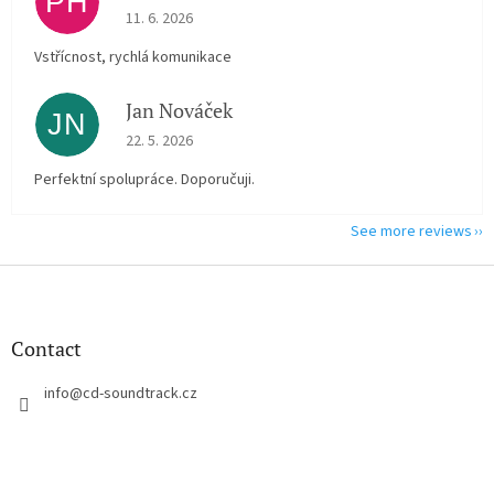
PH
The store rating is 5 out of 5 stars.
11. 6. 2026
Vstřícnost, rychlá komunikace
Jan Nováček
JN
The store rating is 5 out of 5 stars.
22. 5. 2026
Perfektní spolupráce. Doporučuji.
See more reviews
F
o
o
t
Contact
e
r
info
@
cd-soundtrack.cz