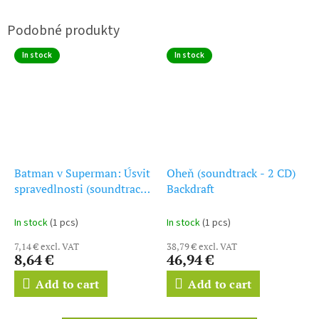
In stock
In stock
Batman v Superman: Úsvit
Oheň (soundtrack - 2 CD)
spravedlnosti (soundtrack
Backdraft
- CD) Batman v Superman:
Dawn of Justice
In stock
(1 pcs)
In stock
(1 pcs)
7,14 € excl. VAT
38,79 € excl. VAT
8,64 €
46,94 €
Add to cart
Add to cart