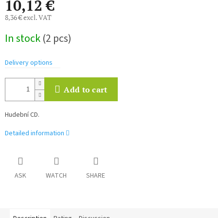
10,12 €
8,36 € excl. VAT
Measure
In stock
(2 pcs)
price:
Delivery options
Add to cart
Hudební CD.
Detailed information
ASK
WATCH
SHARE