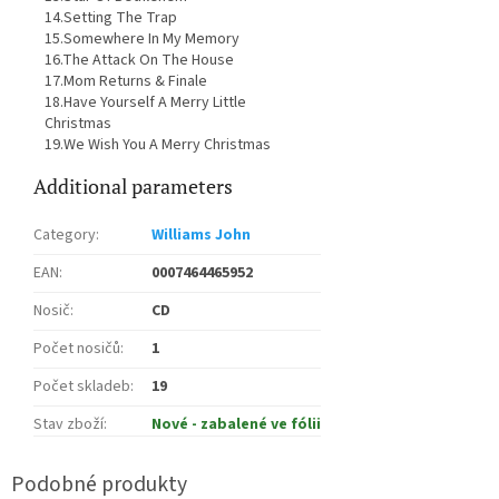
14.Setting The Trap
15.Somewhere In My Memory
16.The Attack On The House
17.Mom Returns & Finale
18.Have Yourself A Merry Little
Christmas
19.We Wish You A Merry Christmas
Additional parameters
Category
:
Williams John
EAN
:
0007464465952
Nosič
:
CD
Počet nosičů
:
1
Počet skladeb
:
19
Stav zboží
:
Nové - zabalené ve fólii