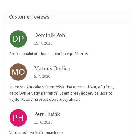
Dominik Pohl
DP
The store rating is 5 out of 5 stars.
15. 7. 2026
Profesionální přístup a zachránce ps2 her 🔥
Matouš Ondica
MO
The store rating is 5 out of 5 stars.
5. 7. 2026
Jsem stálým zákazníkem. Výsledná oprava disků, ať už CD,
nebo DVD je vždy perfektní. Jsem přesvědčen, že lépe to
nejde. Každému vřele doporučuji zkusit.
Petr Hušák
PH
The store rating is 5 out of 5 stars.
11. 6. 2026
Vstřícnost, rychlá komunikace