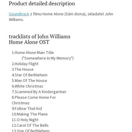
Product detailed description
Soundtrack
z filmu Home Alone (Sám doma), skladatel John
Williams.
tracklists of John Williams
Home Alone OST
1.Home Alone Main Title
("Somewhere In My Memory")
2.Holiday Flight
3.The House
4.Star Of Bethlehem
5.Man Of The House
6.White Christmas
7.Scammed By A Kindergartner
8.Please Come Home For
Christmas
9.Follow That Kid
10.Making The Plane
11.O Holy Night
12.Carol Of The Bells
13.Star Of Bethlehem