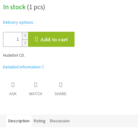
Measure
In stock
(1 pcs)
price:
Delivery options
Add to cart
Hudební CD.
Detailed information
ASK
WATCH
SHARE
Description
Rating
Discussion