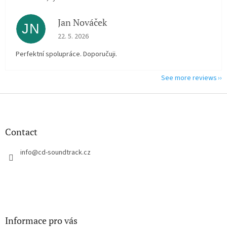
Jan Nováček
JN
The store rating is 5 out of 5 stars.
22. 5. 2026
Perfektní spolupráce. Doporučuji.
See more reviews
F
o
o
t
Contact
e
r
info
@
cd-soundtrack.cz
Informace pro vás