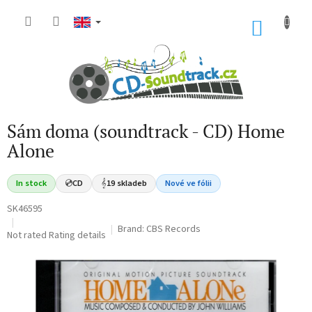
Skip
to
SHOP
content
CART
Sám doma (soundtrack - CD) Home
Alone
In stock
💿
CD
𝄞
19 skladeb
Nové ve fólii
SK46595
Brand:
CBS Records
The
Not rated
Rating details
average
product
rating
is
0,0