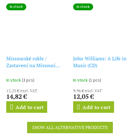
In stock
In stock
Missourské rokle /
John Williams: A Life in
Zastavení na Missouri
Music (CD)
(soundtrack - CD) The
Missouri Breaks
In stock
(3 pcs)
In stock
(1 pcs)
12,25 € excl. VAT
9,96 € excl. VAT
14,82 €
12,05 €
Add to cart
Add to cart
SHOW ALL ALTERNATIVE PRODUCTS