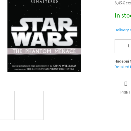
8,45 € ex
Measure
In st
price:
Delivery 
Hudební 
Detailed 
PRINT