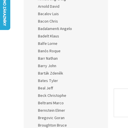
is
Arnold David
0,0
Bacalov Luis
out
of
Bacon Chris
5
Badalamenti Angelo
stars.
Badelt Klaus
Balfe Lorne
Banós Roque
Barr Nathan
Barry John
Barták Zdeněk
Bates Tyler
Beal Jeff
Beck Christophe
Beltrami Marco
Bernstein Elmer
Bregovic Goran
Broughton Bruce