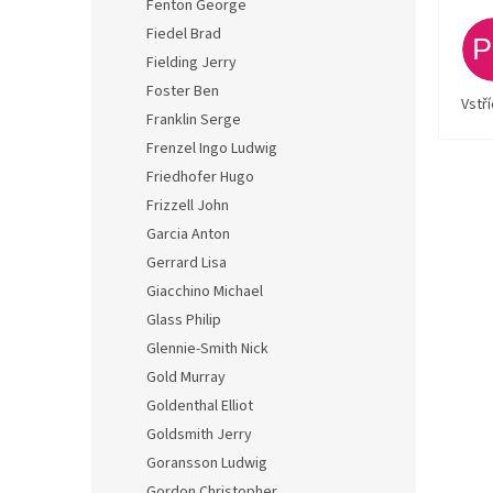
Fenton George
Fiedel Brad
Fielding Jerry
Foster Ben
Vstř
Franklin Serge
Frenzel Ingo Ludwig
Friedhofer Hugo
Frizzell John
Garcia Anton
Gerrard Lisa
Giacchino Michael
Glass Philip
Glennie-Smith Nick
Gold Murray
Goldenthal Elliot
Goldsmith Jerry
Goransson Ludwig
Gordon Christopher