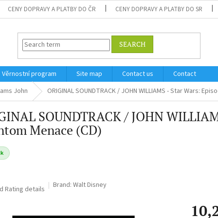
CENY DOPRAVY A PLATBY DO ČR
CENY DOPRAVY A PLATBY DO SR
SEARCH
Věrnostní program
Site map
Contact us
Contact
liams John
ORIGINAL SOUNDTRACK / JOHN WILLIAMS - Star Wars: Episo
GINAL SOUNDTRACK / JOHN WILLIAMS - 
ntom Menace (CD)
ck
Brand:
Walt Disney
ed
Rating details
10,