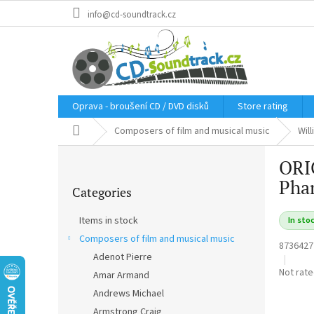
Skip
info@cd-soundtrack.cz
to
content
Oprava - broušení CD / DVD disků
Store rating
Home
Composers of film and musical music
Wil
S
ORI
i
Skip
d
Pha
Categories
categories
e
b
Items in stock
In sto
a
Composers of film and musical music
r
8736427
Adenot Pierre
The
Not rat
Amar Armand
average
Andrews Michael
product
Armstrong Craig
rating