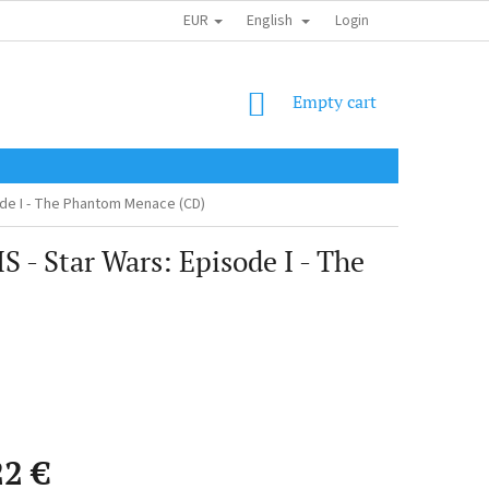
EUR
English
SHIPPING COST
OBCHODNÍ PODMÍNKY
PODMÍNKY OCHRANY OSOB
Login
SHOPPING
Empty cart
CART
de I - The Phantom Menace (CD)
Star Wars: Episode I - The
22 €