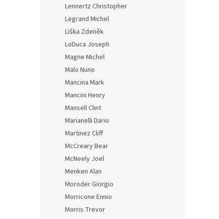
Lennertz Christopher
Legrand Michel
Liška Zdeněk
LoDuca Joseph
Magne Michel
Malo Nuno
Mancina Mark
Mancini Henry
Mansell Clint
Marianelli Dario
Martinez Cliff
McCreary Bear
McNeely Joel
Menken Alan
Moroder Giorgio
Morricone Ennio
Morris Trevor