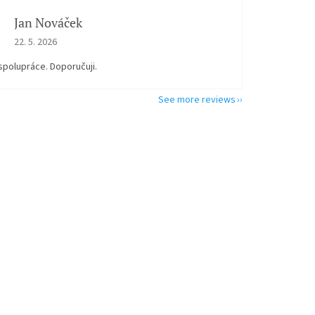
Jan Nováček
The store rating is 5 out of 5 stars.
22. 5. 2026
spolupráce. Doporučuji.
See more reviews