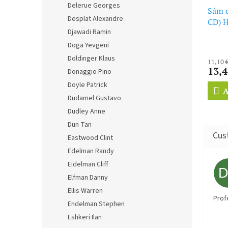
Delerue Georges
Sám d
Desplat Alexandre
CD) 
Djawadi Ramin
Doga Yevgeni
Doldinger Klaus
11,10 
13,4
Donaggio Pino
Doyle Patrick
A
Dudamel Gustavo
Dudley Anne
Dun Tan
Eastwood Clint
Edelman Randy
Eidelman Cliff
Elfman Danny
Ellis Warren
Prof
Endelman Stephen
Eshkeri Ilan