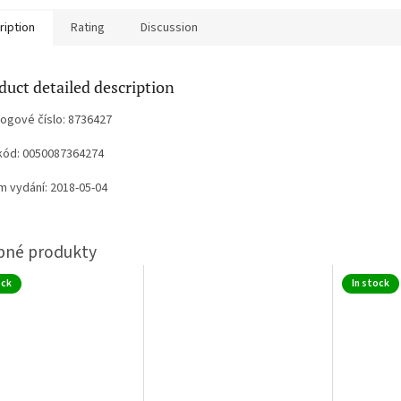
ription
Rating
Discussion
duct detailed description
logové číslo: 8736427
kód: 0050087364274
m vydání: 2018-05-04
ock
In stock