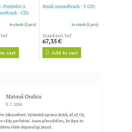
: Poslední z
Hook (soundtrack - 3 CD)
undtrack - CD)
: Episode VIII -
In stock
(2 pcs)
In stock
(1 pcs)
Jedi
. VAT
55,66 € excl. VAT
67,35 €
to cart
Add to cart
Matouš Ondica
The store rating is 5 out of 5 stars.
5. 7. 2026
ým zákazníkem. Výsledná oprava disků, ať už CD,
je vždy perfektní. Jsem přesvědčen, že lépe to
dému vřele doporučuji zkusit.