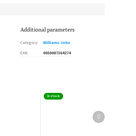
Additional parameters
Category
:
Williams John
EAN
:
0050087364274
In stock
Next
product