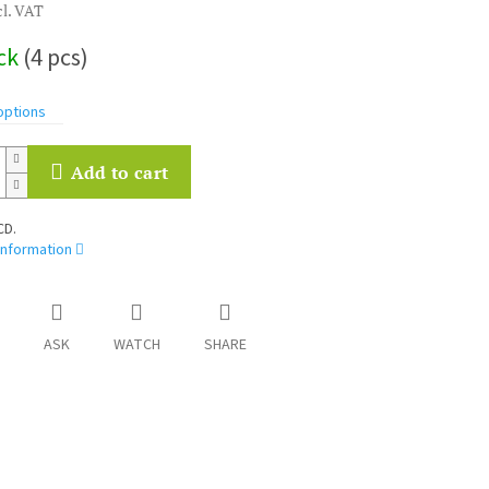
cl. VAT
ock
(4 pcs)
options
Add to cart
CD.
information
ASK
WATCH
SHARE