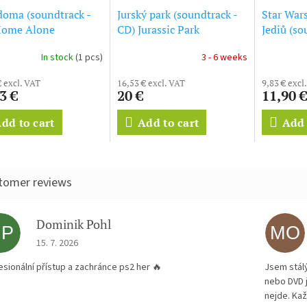
oma (soundtrack -
Jurský park (soundtrack -
Star Wars
Home Alone
CD) Jurassic Park
Jediů (so
Star Wars
In stock
(1 pcs)
3 - 6 weeks
The Last 
€ excl. VAT
16,53 € excl. VAT
9,83 € excl
3 €
20 €
11,90 €
dd to cart
Add to cart
Add 
Dominik Pohl
DP
MO
The store rating is 5 out of 5 stars.
15. 7. 2026
esionální přístup a zachránce ps2 her 🔥
Jsem stál
nebo DVD 
nejde. Kaž