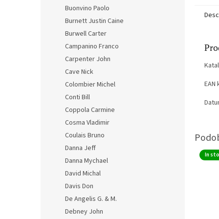
Buonvino Paolo
Desc
Burnett Justin Caine
Burwell Carter
Pro
Campanino Franco
Carpenter John
Kata
Cave Nick
EAN 
Colombier Michel
Conti Bill
Datu
Coppola Carmine
Cosma Vladimir
Coulais Bruno
Danna Jeff
In st
Danna Mychael
David Michal
Davis Don
De Angelis G. & M.
Debney John