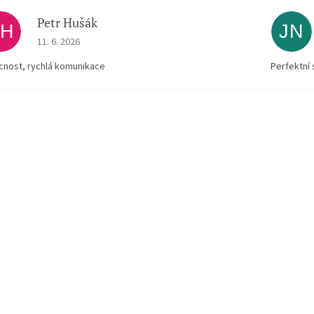
Petr Hušák
PH
JN
The store rating is 5 out of 5 stars.
11. 6. 2026
ícnost, rychlá komunikace
Perfektní 