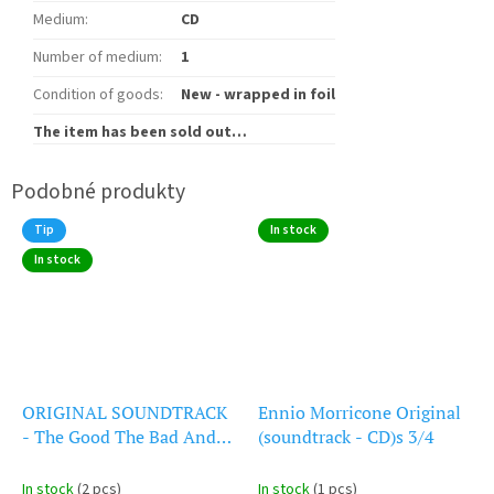
Medium
:
CD
Number of medium
:
1
Condition of goods
:
New - wrapped in foil
The item has been sold out…
Tip
In stock
In stock
ORIGINAL SOUNDTRACK
Ennio Morricone Original
- The Good The Bad And
(soundtrack - CD)s 3/4
The Ugly (CD)
In stock
(2 pcs)
In stock
(1 pcs)