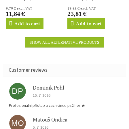
9,79 € excl. VAT
19,68 € excl. VAT
11,84 €
23,81 €
Add to cart
Add to cart
SHOW ALL ALTERNATIVE PRODUCTS
Dominik Pohl
DP
The store rating is 5 out of 5 stars.
15. 7. 2026
Profesionální přístup a zachránce ps2 her 🔥
Matouš Ondica
MO
The store rating is 5 out of 5 stars.
5. 7. 2026