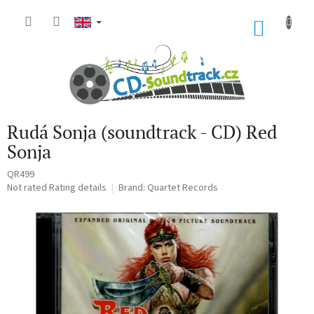
Skip
to
SHOP
content
CART
Rudá Sonja (soundtrack - CD) Red
Sonja
QR499
The
Not rated
Rating details
Brand:
Quartet Records
average
product
rating
is
0,0
out
of
5
stars.