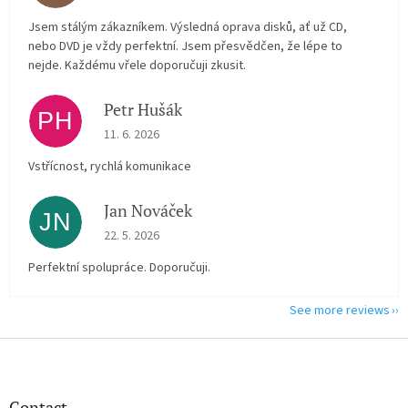
Jsem stálým zákazníkem. Výsledná oprava disků, ať už CD,
nebo DVD je vždy perfektní. Jsem přesvědčen, že lépe to
nejde. Každému vřele doporučuji zkusit.
Petr Hušák
PH
The store rating is 5 out of 5 stars.
11. 6. 2026
Vstřícnost, rychlá komunikace
Jan Nováček
JN
The store rating is 5 out of 5 stars.
22. 5. 2026
Perfektní spolupráce. Doporučuji.
See more reviews
F
o
o
t
Contact