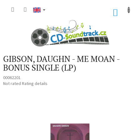
Skip
to
SHOP
content
CART
GIBSON, DAUGHN - ME MOAN -
BONUS SINGLE (LP)
00062201
The
Not rated
Rating details
average
product
rating
is
0,0
out
of
5
stars.