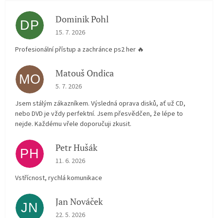
Dominik Pohl
DP
The store rating is 5 out of 5 stars.
15. 7. 2026
Profesionální přístup a zachránce ps2 her 🔥
Matouš Ondica
MO
The store rating is 5 out of 5 stars.
5. 7. 2026
Jsem stálým zákazníkem. Výsledná oprava disků, ať už CD,
nebo DVD je vždy perfektní. Jsem přesvědčen, že lépe to
nejde. Každému vřele doporučuji zkusit.
Petr Hušák
PH
The store rating is 5 out of 5 stars.
11. 6. 2026
Vstřícnost, rychlá komunikace
Jan Nováček
JN
The store rating is 5 out of 5 stars.
22. 5. 2026