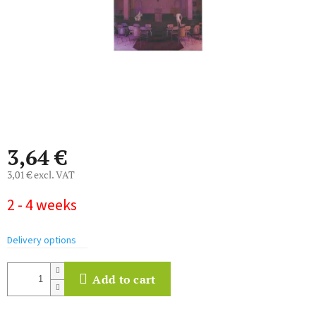
3,64 €
3,01 € excl. VAT
Measure
2 - 4 weeks
price:
Delivery options
Add to cart