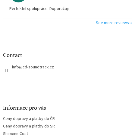
Perfektní spolupráce. Doporučuji.
See more reviews
F
o
o
t
Contact
e
r
info
@
cd-soundtrack.cz
Informace pro vás
Ceny dopravy a platby do ČR
Ceny dopravy a platby do SR
Shipping Cost