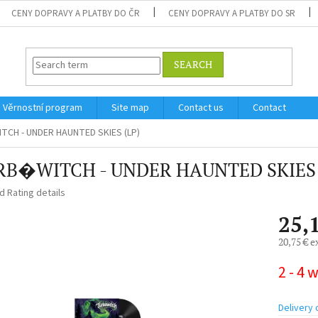
CENY DOPRAVY A PLATBY DO ČR
CENY DOPRAVY A PLATBY DO SR
SEARCH
Věrnostní program
Site map
Contact us
Contact
H - UNDER HAUNTED SKIES (LP)
B�WITCH - UNDER HAUNTED SKIES 
ed
Rating details
25,
20,75 € e
Measure
2 - 4 
price:
Delivery 