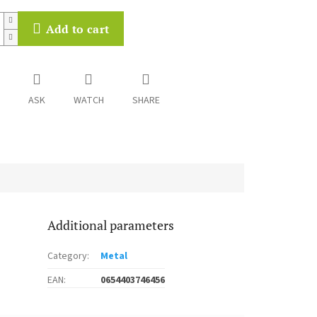
Add to cart
ASK
WATCH
SHARE
Additional parameters
Category
:
Metal
EAN
:
0654403746456