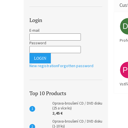
Login
E-mail
Prof
Password
LOGIN
New registration
Forgotten password
Vstř
Top 10 Products
Oprava-broušení CD / DVD disku
(25 a více ks)
2,45 €
Oprava-broušení CD / DVD disku
(1-10 ks)