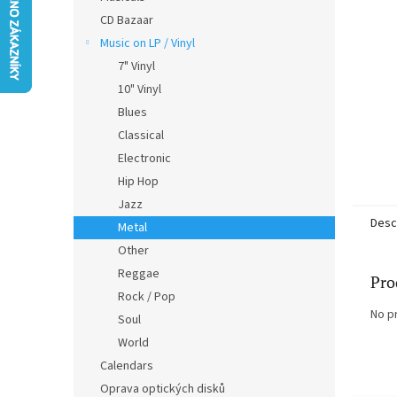
CD Bazaar
Music on LP / Vinyl
7" Vinyl
10" Vinyl
Blues
Classical
Electronic
Hip Hop
Jazz
Desc
Metal
Other
Reggae
Pro
Rock / Pop
No p
Soul
World
Calendars
Oprava optických disků