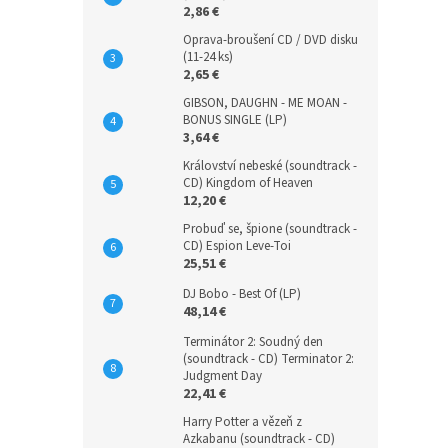
2,86 €
Oprava-broušení CD / DVD disku
(11-24 ks)
2,65 €
GIBSON, DAUGHN - ME MOAN -
BONUS SINGLE (LP)
3,64 €
Království nebeské (soundtrack -
CD) Kingdom of Heaven
12,20 €
Probuď se, špione (soundtrack -
CD) Espion Leve-Toi
25,51 €
DJ Bobo - Best Of (LP)
48,14 €
Terminátor 2: Soudný den
(soundtrack - CD) Terminator 2:
Judgment Day
22,41 €
Harry Potter a vězeň z
Azkabanu (soundtrack - CD)