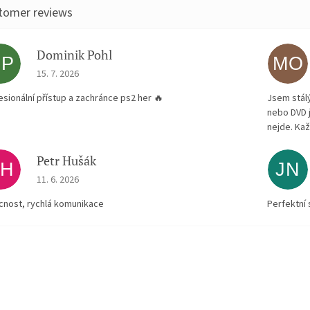
Dominik Pohl
DP
MO
The store rating is 5 out of 5 stars.
15. 7. 2026
esionální přístup a zachránce ps2 her 🔥
Jsem stál
nebo DVD 
nejde. Kaž
Petr Hušák
PH
JN
The store rating is 5 out of 5 stars.
11. 6. 2026
ícnost, rychlá komunikace
Perfektní 