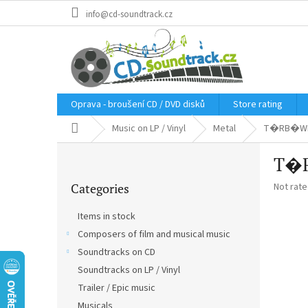
Skip
info@cd-soundtrack.cz
to
content
Oprava - broušení CD / DVD disků
Store rating
Home
Music on LP / Vinyl
Metal
T�RB�WITC
S
T�R
i
Skip
d
The
Categories
Not rat
categories
e
average
b
product
Items in stock
a
rating
Composers of film and musical music
r
is
0,0
Soundtracks on CD
out
Soundtracks on LP / Vinyl
of
Trailer / Epic music
5
stars.
Musicals