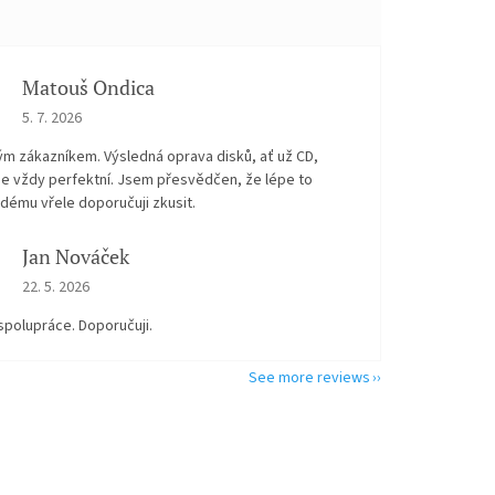
Matouš Ondica
The store rating is 5 out of 5 stars.
5. 7. 2026
ým zákazníkem. Výsledná oprava disků, ať už CD,
je vždy perfektní. Jsem přesvědčen, že lépe to
dému vřele doporučuji zkusit.
Jan Nováček
The store rating is 5 out of 5 stars.
22. 5. 2026
spolupráce. Doporučuji.
See more reviews