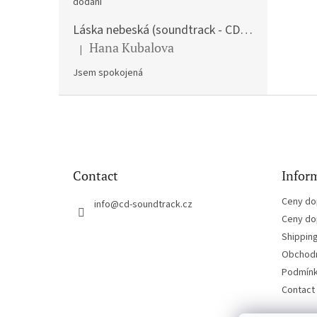
dodání
Láska nebeská (soundtrack - CD) Love Actually
Hana Kubalova
|
The product rating is 5 out of 5 stars.
Jsem spokojená
F
o
o
t
e
Contact
Inform
r
Ceny do
info
@
cd-soundtrack.cz
Ceny do
Shippin
Obchodn
Podmínk
Contact