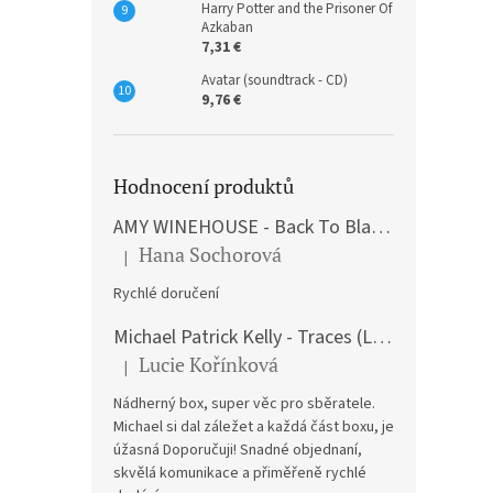
Harry Potter and the Prisoner Of
Azkaban
7,31 €
Avatar (soundtrack - CD)
9,76 €
Hodnocení produktů
AMY WINEHOUSE - Back To Black (LP)
Hana Sochorová
|
The product rating is 5 out of 5 stars.
Rychlé doručení
Michael Patrick Kelly - Traces (Limited Edition) (Premium Box-Set) (LP)
Lucie Kořínková
|
The product rating is 5 out of 5 stars.
Nádherný box, super věc pro sběratele.
Michael si dal záležet a každá část boxu, je
úžasná Doporučuji! Snadné objednaní,
skvělá komunikace a přiměřeně rychlé