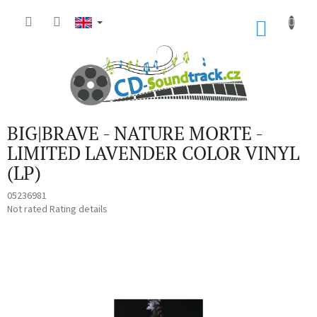
Skip
to
SHOP
content
CART
BIG|BRAVE - NATURE MORTE -
LIMITED LAVENDER COLOR VINYL
(LP)
05236981
The
Not rated
Rating details
average
product
rating
is
0,0
out
of
5