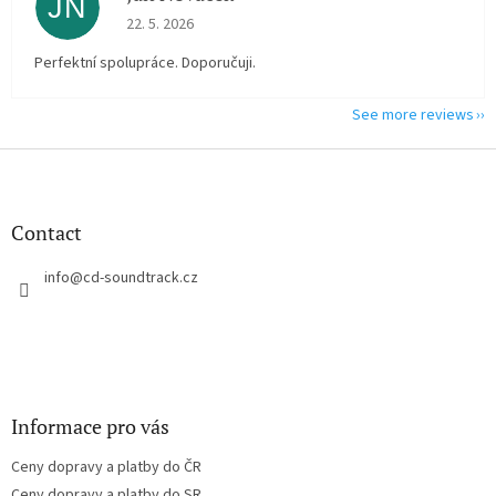
JN
The store rating is 5 out of 5 stars.
22. 5. 2026
Perfektní spolupráce. Doporučuji.
See more reviews
F
o
o
t
Contact
e
r
info
@
cd-soundtrack.cz
Informace pro vás
Ceny dopravy a platby do ČR
Ceny dopravy a platby do SR