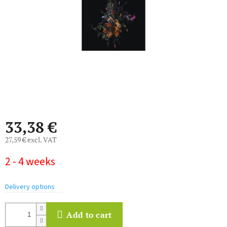
stars.
33,38 €
27,59 € excl. VAT
Measure
2 - 4 weeks
price:
Delivery options
Add to cart