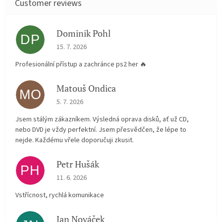
Dominik Pohl
DP
The store rating is 5 out of 5 stars.
15. 7. 2026
Profesionální přístup a zachránce ps2 her 🔥
Matouš Ondica
MO
The store rating is 5 out of 5 stars.
5. 7. 2026
Jsem stálým zákazníkem. Výsledná oprava disků, ať už CD,
nebo DVD je vždy perfektní. Jsem přesvědčen, že lépe to
nejde. Každému vřele doporučuji zkusit.
Petr Hušák
PH
The store rating is 5 out of 5 stars.
11. 6. 2026
Vstřícnost, rychlá komunikace
Jan Nováček