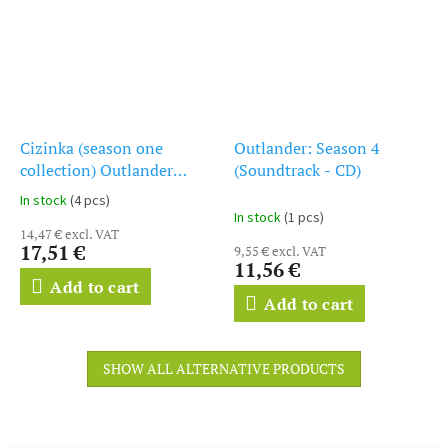
Cizinka (season one
Outlander: Season 4
collection) Outlander
(Soundtrack - CD)
(soundtrack - CD)
In stock
(4 pcs)
The
In stock
(1 pcs)
average
14,47 € excl. VAT
product
17,51 €
9,55 € excl. VAT
rating
11,56 €
is
Add to cart
5,0
Add to cart
out
of
5
SHOW ALL ALTERNATIVE PRODUCTS
stars.