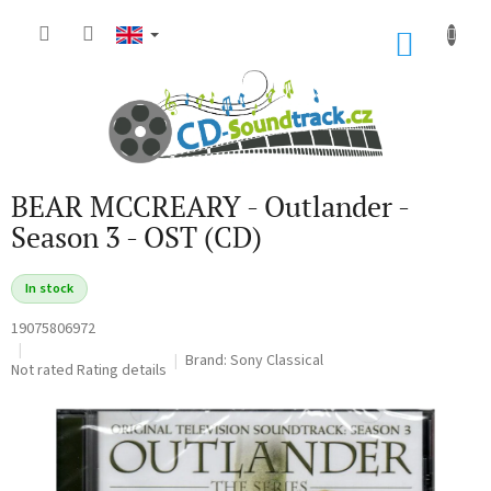
Skip
to
SHOP
content
CART
BEAR MCCREARY - Outlander -
Season 3 - OST (CD)
In stock
19075806972
Brand:
Sony Classical
The
Not rated
Rating details
average
product
rating
is
0,0