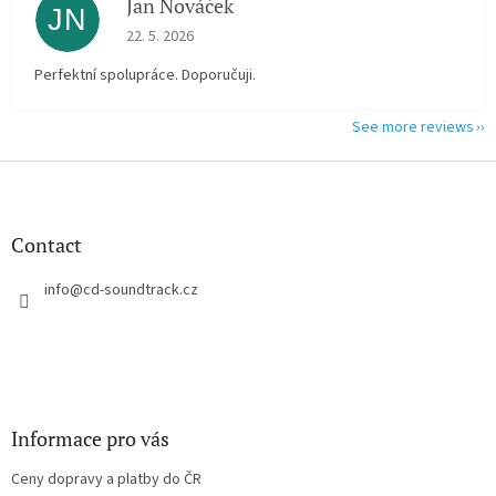
Jan Nováček
JN
The store rating is 5 out of 5 stars.
22. 5. 2026
Perfektní spolupráce. Doporučuji.
See more reviews
F
o
o
t
Contact
e
r
info
@
cd-soundtrack.cz
Informace pro vás
Ceny dopravy a platby do ČR