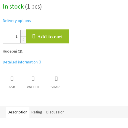
Measure
In stock
(1 pcs)
price:
Delivery options
Add to cart
Hudební CD.
Detailed information
ASK
WATCH
SHARE
Description
Rating
Discussion