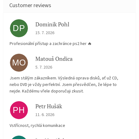
Dominik Pohl
DP
The store rating is 5 out of 5 stars.
15. 7. 2026
Profesionální přístup a zachránce ps2 her 🔥
Matouš Ondica
MO
The store rating is 5 out of 5 stars.
5. 7. 2026
Jsem stálým zákazníkem. Výsledná oprava disků, ať už CD,
nebo DVD je vždy perfektní. Jsem přesvědčen, že lépe to
nejde. Každému vřele doporučuji zkusit.
Petr Hušák
PH
The store rating is 5 out of 5 stars.
11. 6. 2026
Vstřícnost, rychlá komunikace