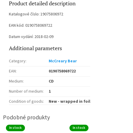
Product detailed description
Katalogové číslo: 19075806972
EAN kód: 0190758069722
Datum vydání: 2018-02-09
Additional parameters
Category
:
McCreary Bear
EAN
:
0190758069722
Medium
:
CD
Number of medium
:
1
Condition of goods
:
New - wrapped in foil
In stock
In stock