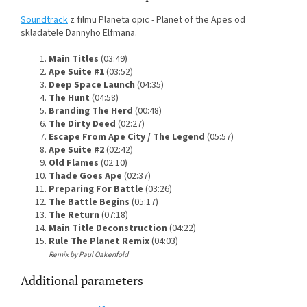
Soundtrack
z filmu Planeta opic - Planet of the Apes od
skladatele Dannyho Elfmana.
1.
Main Titles
(03:49)
2.
Ape Suite #1
(03:52)
3.
Deep Space Launch
(04:35)
4.
The Hunt
(04:58)
5.
Branding The Herd
(00:48)
6.
The Dirty Deed
(02:27)
7.
Escape From Ape City / The Legend
(05:57)
8.
Ape Suite #2
(02:42)
9.
Old Flames
(02:10)
10.
Thade Goes Ape
(02:37)
11.
Preparing For Battle
(03:26)
12.
The Battle Begins
(05:17)
13.
The Return
(07:18)
14.
Main Title Deconstruction
(04:22)
15.
Rule The Planet Remix
(04:03)
Remix by Paul Oakenfold
Additional parameters