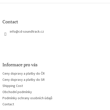
F
o
o
t
Contact
e
r
info
@
cd-soundtrack.cz
Informace pro vás
Ceny dopravy a platby do ČR
Ceny dopravy a platby do SR
Shipping Cost
Obchodní podmínky
Podmínky ochrany osobních údajů
Contact