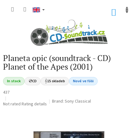
Skip
to
SHOP
content
CART
Planeta opic (soundtrack - CD)
Planet of the Apes (2001)
In stock
💿
CD
𝄞
15 skladeb
Nové ve fólii
437
Brand:
Sony Classical
The
Not rated
Rating details
average
product
rating
is
0,0