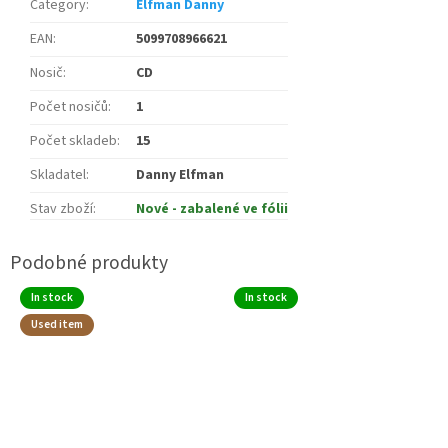
Category
:
Elfman Danny
EAN
:
5099708966621
Nosič
:
CD
Počet nosičů
:
1
Počet skladeb
:
15
Skladatel
:
Danny Elfman
Stav zboží
:
Nové - zabalené ve fólii
In stock
In stock
Used item