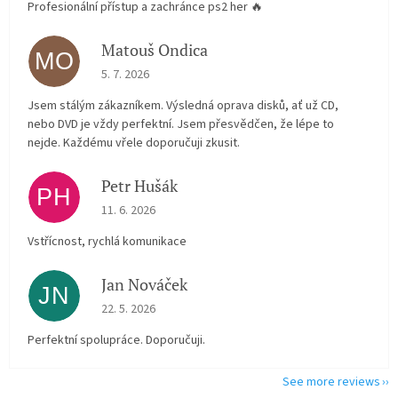
Profesionální přístup a zachránce ps2 her 🔥
Matouš Ondica
MO
The store rating is 5 out of 5 stars.
5. 7. 2026
Jsem stálým zákazníkem. Výsledná oprava disků, ať už CD,
nebo DVD je vždy perfektní. Jsem přesvědčen, že lépe to
nejde. Každému vřele doporučuji zkusit.
Petr Hušák
PH
The store rating is 5 out of 5 stars.
11. 6. 2026
Vstřícnost, rychlá komunikace
Jan Nováček
JN
The store rating is 5 out of 5 stars.
22. 5. 2026
Perfektní spolupráce. Doporučuji.
See more reviews