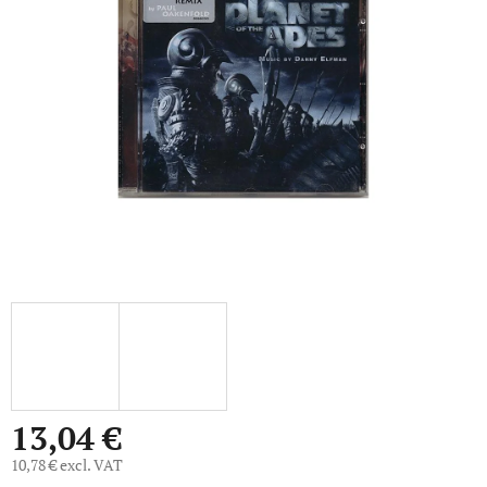
out
of
5
stars.
13,04 €
10,78 € excl. VAT