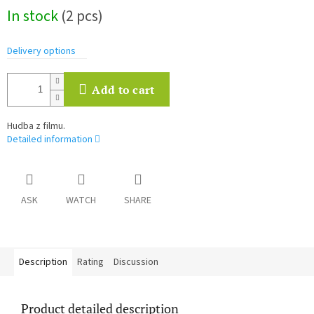
Measure
In stock
(2 pcs)
price:
Delivery options
Add to cart
Hudba z filmu.
Detailed information
ASK
WATCH
SHARE
Description
Rating
Discussion
Product detailed description