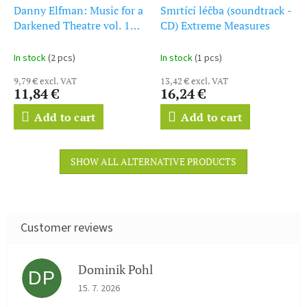
Danny Elfman: Music for a
Smrtící léčba (soundtrack -
Darkened Theatre vol. 1
CD) Extreme Measures
(CD)
In stock
(2 pcs)
In stock
(1 pcs)
9,79 € excl. VAT
13,42 € excl. VAT
11,84 €
16,24 €
Add to cart
Add to cart
SHOW ALL ALTERNATIVE PRODUCTS
Dominik Pohl
DP
The store rating is 5 out of 5 stars.
15. 7. 2026