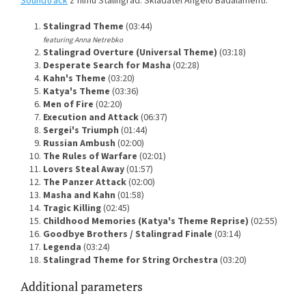
Soundtrack
z filmu Stalingrad. Skladatel Angelo Badalamenti.
1.
Stalingrad Theme
(03:44)
featuring Anna Netrebko
2.
Stalingrad Overture (Universal Theme)
(03:18)
3.
Desperate Search for Masha
(02:28)
4.
Kahn's Theme
(03:20)
5.
Katya's Theme
(03:36)
6.
Men of Fire
(02:20)
7.
Execution and Attack
(06:37)
8.
Sergei's Triumph
(01:44)
9.
Russian Ambush
(02:00)
10.
The Rules of Warfare
(02:01)
11.
Lovers Steal Away
(01:57)
12.
The Panzer Attack
(02:00)
13.
Masha and Kahn
(01:58)
14.
Tragic Killing
(02:45)
15.
Childhood Memories (Katya's Theme Reprise)
(02:55)
16.
Goodbye Brothers / Stalingrad Finale
(03:14)
17.
Legenda
(03:24)
18.
Stalingrad Theme for String Orchestra
(03:20)
Additional parameters