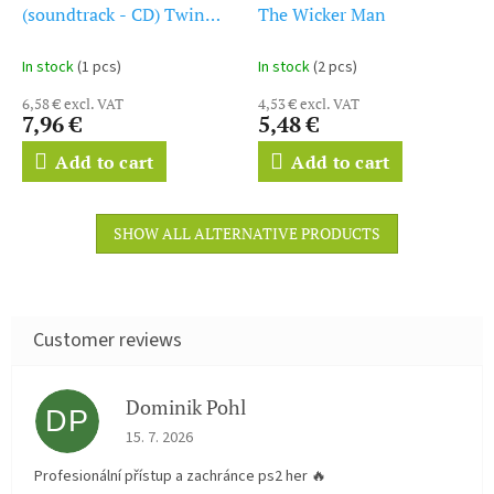
(soundtrack - CD) Twin
The Wicker Man
Peaks
In stock
(1 pcs)
In stock
(2 pcs)
6,58 € excl. VAT
4,53 € excl. VAT
7,96 €
5,48 €
Add to cart
Add to cart
SHOW ALL ALTERNATIVE PRODUCTS
Dominik Pohl
DP
The store rating is 5 out of 5 stars.
15. 7. 2026
Profesionální přístup a zachránce ps2 her 🔥