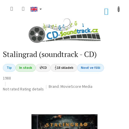
Skip
to
SHOP
content
CART
Stalingrad (soundtrack - CD)
Tip
In stock
💿
CD
𝄞
18 skladeb
Nové ve fólii
1988
Brand:
MovieScore Media
The
Not rated
Rating details
average
product
rating
is
0,0
out
of