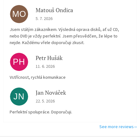
Matouš Ondica
MO
The store rating is 5 out of 5 stars.
5. 7. 2026
Jsem stálým zákazníkem. Výsledná oprava disků, ať už CD,
nebo DVD je vždy perfektní. Jsem přesvědčen, že lépe to
nejde. Každému vřele doporučuji zkusit.
Petr Hušák
PH
The store rating is 5 out of 5 stars.
11. 6. 2026
Vstřícnost, rychlá komunikace
Jan Nováček
JN
The store rating is 5 out of 5 stars.
22. 5. 2026
Perfektní spolupráce. Doporučuji.
See more reviews
F