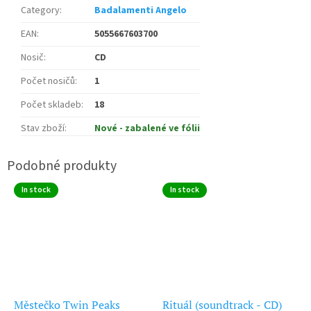
Category
:
Badalamenti Angelo
EAN
:
5055667603700
Nosič
:
CD
Počet nosičů
:
1
Počet skladeb
:
18
Stav zboží
:
Nové - zabalené ve fólii
In stock
In stock
Městečko Twin Peaks
Rituál (soundtrack - CD)