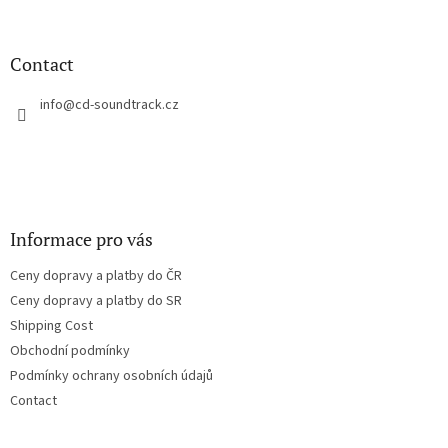
o
o
t
Contact
e
r
info
@
cd-soundtrack.cz
Informace pro vás
Ceny dopravy a platby do ČR
Ceny dopravy a platby do SR
Shipping Cost
Obchodní podmínky
Podmínky ochrany osobních údajů
Contact