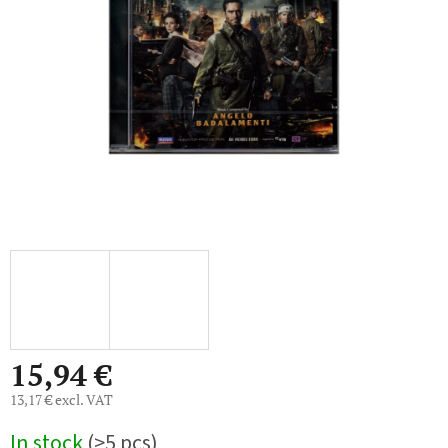
5
stars.
15,94 €
13,17 € excl. VAT
Measure
In stock
(>5 pcs)
price: