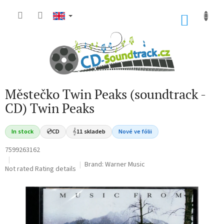
Skip
to
SHOP
content
CART
Městečko Twin Peaks (soundtrack -
CD) Twin Peaks
In stock
💿
CD
𝄞
11 skladeb
Nové ve fólii
7599263162
Brand:
Warner Music
The
Not rated
Rating details
average
product
rating
is
0,0