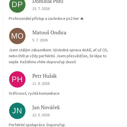
Dominik Pohl
DP
The store rating is 5 out of 5 stars.
15. 7. 2026
Profesionální přístup a zachránce ps2 her 🔥
Matouš Ondica
MO
The store rating is 5 out of 5 stars.
5. 7. 2026
Jsem stálým zákazníkem. Výsledná oprava disků, ať už CD,
nebo DVD je vždy perfektní. Jsem přesvědčen, že lépe to
nejde. Každému vřele doporučuji zkusit.
Petr Hušák
PH
The store rating is 5 out of 5 stars.
11. 6. 2026
Vstřícnost, rychlá komunikace
Jan Nováček
JN
The store rating is 5 out of 5 stars.
22. 5. 2026
Perfektní spolupráce. Doporučuji.