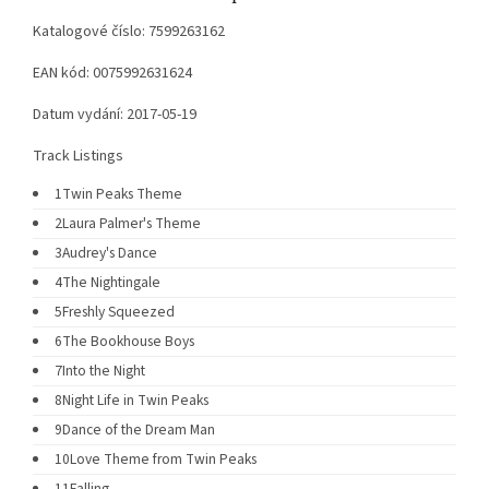
Katalogové číslo: 7599263162
EAN kód: 0075992631624
Datum vydání: 2017-05-19
Track Listings
1
Twin Peaks Theme
2
Laura Palmer's Theme
3
Audrey's Dance
4
The Nightingale
5
Freshly Squeezed
6
The Bookhouse Boys
7
Into the Night
8
Night Life in Twin Peaks
9
Dance of the Dream Man
10
Love Theme from Twin Peaks
11
Falling