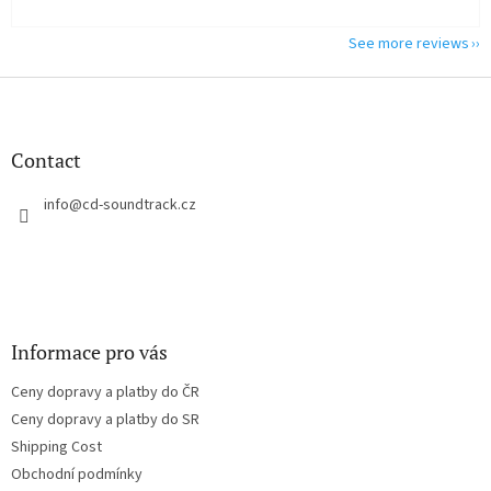
See more reviews
F
o
o
t
Contact
e
r
info
@
cd-soundtrack.cz
Informace pro vás
Ceny dopravy a platby do ČR
Ceny dopravy a platby do SR
Shipping Cost
Obchodní podmínky