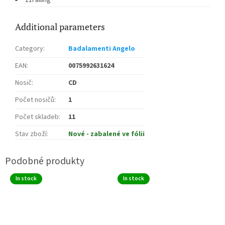
Additional parameters
Category
:
Badalamenti Angelo
EAN
:
0075992631624
Nosič
:
CD
Počet nosičů
:
1
Počet skladeb
:
11
Stav zboží
:
Nové - zabalené ve fólii
In stock
In stock