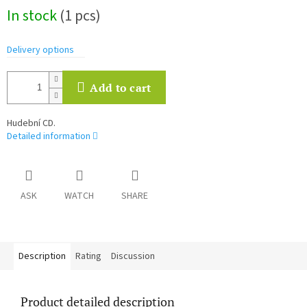
Measure
In stock
(1 pcs)
price:
Delivery options
Add to cart
Hudební CD.
Detailed information
ASK
WATCH
SHARE
Description
Rating
Discussion
Product detailed description