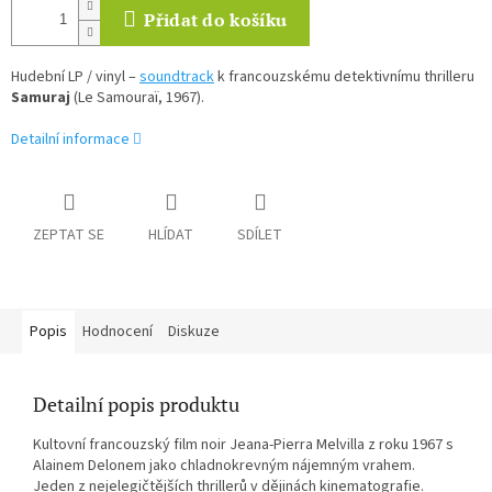
Přidat do košíku
Hudební LP / vinyl –
soundtrack
k francouzskému detektivnímu thrilleru
Samuraj
(Le Samouraï, 1967).
Detailní informace
ZEPTAT SE
HLÍDAT
SDÍLET
Popis
Hodnocení
Diskuze
Detailní popis produktu
Kultovní francouzský film noir Jeana-Pierra Melvilla z roku 1967 s
Alainem Delonem jako chladnokrevným nájemným vrahem.
Jeden z nejelegičtějších thrillerů v dějinách kinematografie.