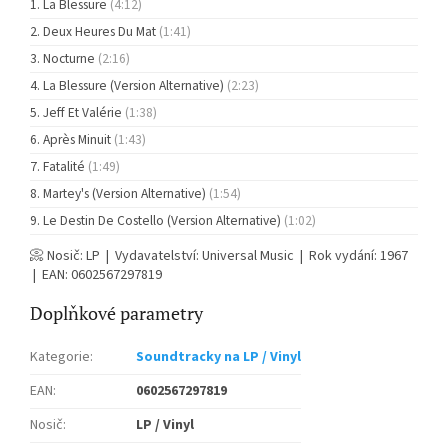
La Blessure
(4:12)
Deux Heures Du Mat
(1:41)
Nocturne
(2:16)
La Blessure (Version Alternative)
(2:23)
Jeff Et Valérie
(1:38)
Après Minuit
(1:43)
Fatalité
(1:49)
Martey's (Version Alternative)
(1:54)
Le Destin De Costello (Version Alternative)
(1:02)
📀 Nosič: LP | Vydavatelství: Universal Music | Rok vydání: 1967
| EAN: 0602567297819
Doplňkové parametry
Kategorie
:
Soundtracky na LP / Vinyl
EAN
:
0602567297819
Nosič
:
LP / Vinyl