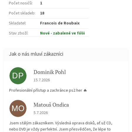
Počet nosičů
:
1
Počet skladeb
:
18
Skladatel
:
Francois de Roubaix
Stav zboží
:
Nové - zabalené ve fólii
Dominik Pohl
DP
Hodnocení obchodu je 5 z 5 hvězdiček.
15.7.2026
Profesionální přístup a zachránce ps2 her 🔥
Matouš Ondica
MO
Hodnocení obchodu je 5 z 5 hvězdiček.
5.7.2026
Jsem stálým zákazníkem. Výsledná oprava disků, ať už CD,
nebo DVD je vždy perfektní. Jsem přesvědčen, že lépe to