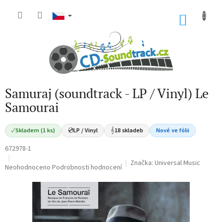
Přejít
na
NÁKU
obsah
KOŠÍK
Samuraj (soundtrack - LP / Vinyl) Le
Samourai
✓
Skladem (1 ks)
💿
LP / Vinyl
𝄞
18 skladeb
Nové ve fólii
672978-1
Značka:
Universal Music
Průměrné
Neohodnoceno
Podrobnosti hodnocení
hodnocení
produktu
je
0,0
z