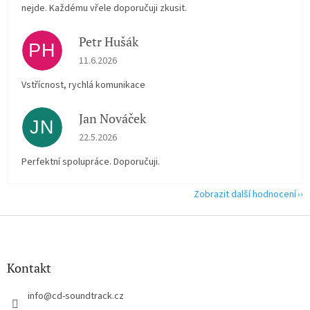
nejde. Každému vřele doporučuji zkusit.
Petr Hušák
PH
Hodnocení obchodu je 5 z 5 hvězdiček.
11.6.2026
Vstřícnost, rychlá komunikace
Jan Nováček
JN
Hodnocení obchodu je 5 z 5 hvězdiček.
22.5.2026
Perfektní spolupráce. Doporučuji.
Zobrazit další hodnocení
Z
á
p
a
Kontakt
t
í
info
@
cd-soundtrack.cz