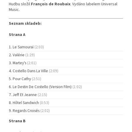
Hudbu složil
François de Roubaix
. Vydáno labelem Universal
Music.
Seznam skladeb:
Strana A
Le Samouraï
(2:03)
Valérie
(1:29)
Martey's
(2:01)
Costello Dans La Ville
(2:09)
Pour Cathy
(2:51)
Le Destin De Costello (Version Film)
(1:02)
Jeff Et Jeanne
(2:15)
Hôtel Sandwich
(0:53)
Regards Croisés
(2:02)
Strana B