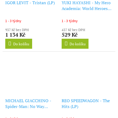
IGOR LEVIT - Tristan (LP)
YUKI HAYASHI - My Hero
Academia: World Heroes
Mission - Original
Soundtrack (LP)
1 - 3 týdny
1 - 3 týdny
937 Kč bez DPH
437 Kč bez DPH
1 134 Kč
529 Kč
Do košíku
Do košíku
MICHAEL GIACCHINO -
REO SPEEDWAGON - The
Spider-Man: No Way
Hits (LP)
Home - Original
Soundtrack (Picture Disc)