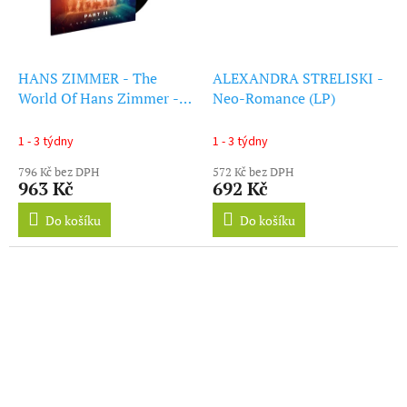
HANS ZIMMER - The
ALEXANDRA STRELISKI -
World Of Hans Zimmer -
Neo-Romance (LP)
Part Ii: A New Dimension
(LP)
1 - 3 týdny
1 - 3 týdny
796 Kč bez DPH
572 Kč bez DPH
963 Kč
692 Kč
Do košíku
Do košíku