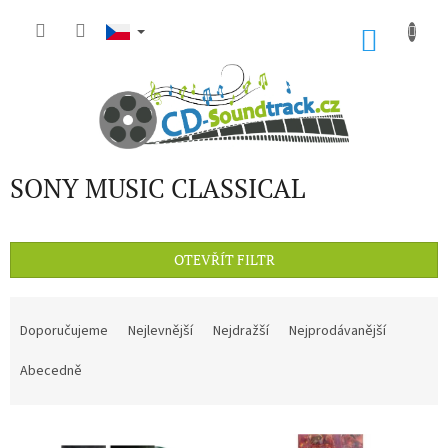
Přejít
na
NÁKU
obsah
KOŠÍK
SONY MUSIC CLASSICAL
OTEVŘÍT FILTR
Ř
a
Doporučujeme
Nejlevnější
Nejdražší
Nejprodávanější
z
e
Abecedně
n
í
V
p