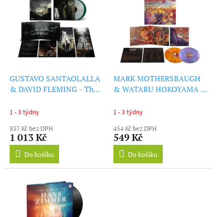
ý
r
p
o
i
d
s
u
p
k
r
t
o
ů
d
GUSTAVO SANTAOLALLA
MARK MOTHERSBAUGH
u
& DAVID FLEMING - The
& WATARU HOKOYAMA -
k
Last Of Us: Season 1
Ratchet & Clank: Rift
t
(Soundtrack From The Hbo
Apart - Original
1 - 3 týdny
1 - 3 týdny
ů
Original Series)
Soundtrack (LP)
837 Kč bez DPH
454 Kč bez DPH
(Clear/Green Vinyl) (LP)
1 013 Kč
549 Kč
Do košíku
Do košíku