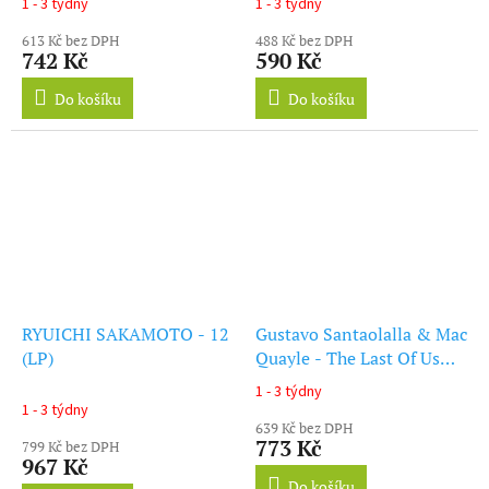
1 - 3 týdny
1 - 3 týdny
(LP)
613 Kč bez DPH
488 Kč bez DPH
742 Kč
590 Kč
Do košíku
Do košíku
RYUICHI SAKAMOTO - 12
Gustavo Santaolalla & Mac
(LP)
Quayle - The Last Of Us
Part II (LP)
1 - 3 týdny
Průměrné
1 - 3 týdny
hodnocení
639 Kč bez DPH
produktu
773 Kč
799 Kč bez DPH
je
967 Kč
5,0
Do košíku