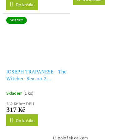
z
Do košíku
5
hvězdiček.
Skladem
JOSEPH TRAPANESE - The
Witcher: Season 2
(Soundtrack From The
Netflix Original Series)
Skladem
(1 ks)
(CD)
262 Kč bez DPH
317 Kč
Do košíku
11
položek celkem