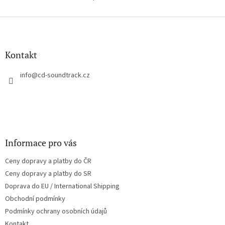
O
v
l
Z
á
á
d
p
a
a
Kontakt
c
t
í
í
info
@
cd-soundtrack.cz
p
r
v
k
y
v
ý
Informace pro vás
p
i
Ceny dopravy a platby do ČR
s
u
Ceny dopravy a platby do SR
Doprava do EU / International Shipping
Obchodní podmínky
Podmínky ochrany osobních údajů
Kontakt