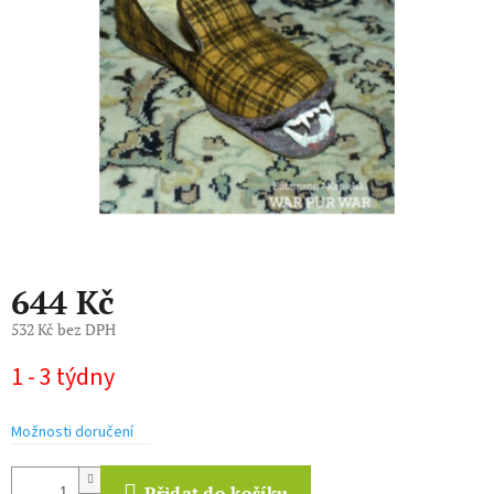
hvězdiček.
644 Kč
532 Kč bez DPH
Měrná
1 - 3 týdny
cena:
Možnosti doručení
Přidat do košíku