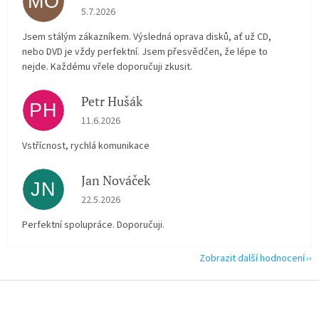
MO
Hodnocení obchodu je 5 z 5 hvězdiček.
5.7.2026
Jsem stálým zákazníkem. Výsledná oprava disků, ať už CD,
nebo DVD je vždy perfektní. Jsem přesvědčen, že lépe to
nejde. Každému vřele doporučuji zkusit.
Petr Hušák
PH
Hodnocení obchodu je 5 z 5 hvězdiček.
11.6.2026
Vstřícnost, rychlá komunikace
Jan Nováček
JN
Hodnocení obchodu je 5 z 5 hvězdiček.
22.5.2026
Perfektní spolupráce. Doporučuji.
Zobrazit další hodnocení
Z
á
p