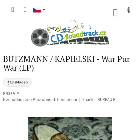
Přejít
na
NÁKU
obsah
KOŠÍK
BUTZMANN / KAPIELSKI - War Pur
War (LP)
𝄞
18 skladeb
BB339LP
Průměrné
Neohodnoceno
Podrobnosti hodnocení
Značka:
BUREAU B
hodnocení
produktu
je
0,0
z
5