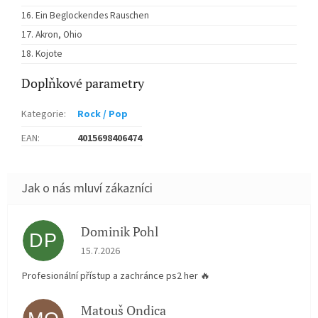
Ein Beglockendes Rauschen
Akron, Ohio
Kojote
Doplňkové parametry
Kategorie
:
Rock / Pop
EAN
:
4015698406474
Dominik Pohl
DP
Hodnocení obchodu je 5 z 5 hvězdiček.
15.7.2026
Profesionální přístup a zachránce ps2 her 🔥
Matouš Ondica