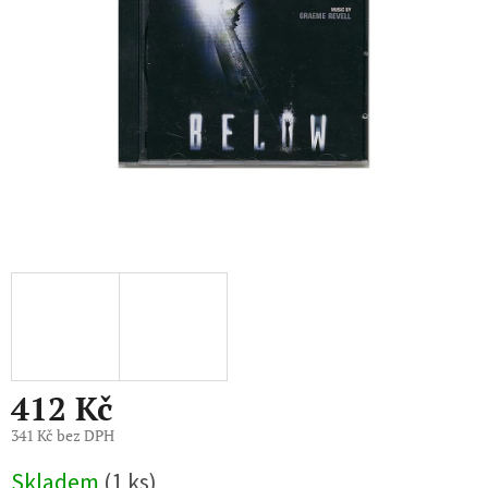
412 Kč
341 Kč bez DPH
Měrná
Skladem
(1 ks)
cena: