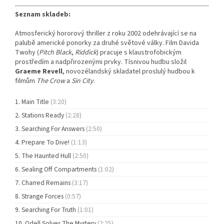
Seznam skladeb:
Atmosferický hororový thriller z roku 2002 odehrávající se na
palubě americké ponorky za druhé světové války. Film Davida
Twohy (
Pitch Black
,
Riddick
) pracuje s klaustrofobickým
prostředím a nadpřirozenými prvky. Tísnivou hudbu složil
Graeme Revell
, novozélandský skladatel proslulý hudbou k
filmům
The Crow
a
Sin City
.
Main Title
(3:20)
Stations Ready
(2:28)
Searching For Answers
(2:50)
Prepare To Dive!
(1:13)
The Haunted Hull
(2:50)
Sealing Off Compartments
(1:02)
Charred Remains
(3:17)
Strange Forces
(0:57)
Searching For Truth
(1:01)
Odell Solves The Mystery
(2:25)