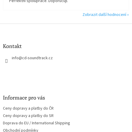
Perfektní spolupráce. Doporučuji.
Zobrazit další hodnocení
Z
á
p
a
Kontakt
t
í
info
@
cd-soundtrack.cz
Informace pro vás
Ceny dopravy a platby do ČR
Ceny dopravy a platby do SR
Doprava do EU / International Shipping
Obchodní podmínky