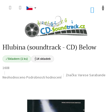
Přejít
na
NÁKU
obsah
KOŠÍK
Hlubina (soundtrack - CD) Below
✓
Skladem (1 ks)
𝄞
14 skladeb
1608
Značka:
Varese Sarabande
Průměrné
Neohodnoceno
Podrobnosti hodnocení
hodnocení
produktu
je
0,0
z
5
hvězdiček.