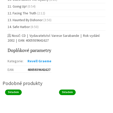
Going Up!
(0:54)
Facing The Truth
(2:12)
Haunted By Dishonor
(3:50)
Safe Harbor
(6:50)
📀 Nosič: CD | Vydavatelství: Varese Sarabande | Rok vydání:
2002 | EAN: 4005939641627
Doplňkové parametry
Kategorie
:
Revell Graeme
EAN
:
4005939641627
Skladem
Skladem