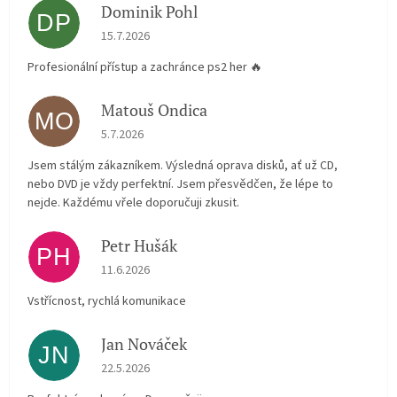
Dominik Pohl
DP
Hodnocení obchodu je 5 z 5 hvězdiček.
15.7.2026
Profesionální přístup a zachránce ps2 her 🔥
Matouš Ondica
MO
Hodnocení obchodu je 5 z 5 hvězdiček.
5.7.2026
Jsem stálým zákazníkem. Výsledná oprava disků, ať už CD,
nebo DVD je vždy perfektní. Jsem přesvědčen, že lépe to
nejde. Každému vřele doporučuji zkusit.
Petr Hušák
PH
Hodnocení obchodu je 5 z 5 hvězdiček.
11.6.2026
Vstřícnost, rychlá komunikace
Jan Nováček
JN
Hodnocení obchodu je 5 z 5 hvězdiček.
22.5.2026