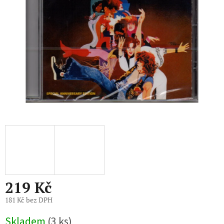
219 Kč
181 Kč bez DPH
Měrná
Skladem
(3 ks)
cena: