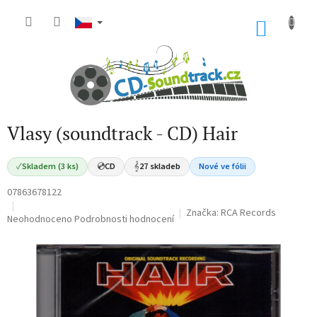
Přejít
na
NÁKU
obsah
KOŠÍK
Vlasy (soundtrack - CD) Hair
✓
Skladem (3 ks)
💿
CD
𝄞
27 skladeb
Nové ve fólii
07863678122
Značka:
RCA Records
Průměrné
Neohodnoceno
Podrobnosti hodnocení
hodnocení
produktu
je
0,0
z
5
hvězdiček.