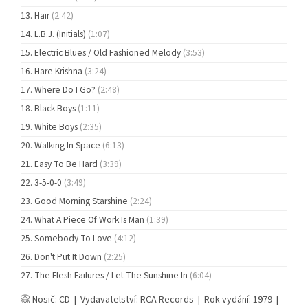
Hair
(2:42)
L.B.J. (Initials)
(1:07)
Electric Blues / Old Fashioned Melody
(3:53)
Hare Krishna
(3:24)
Where Do I Go?
(2:48)
Black Boys
(1:11)
White Boys
(2:35)
Walking In Space
(6:13)
Easy To Be Hard
(3:39)
3-5-0-0
(3:49)
Good Morning Starshine
(2:24)
What A Piece Of Work Is Man
(1:39)
Somebody To Love
(4:12)
Don't Put It Down
(2:25)
The Flesh Failures / Let The Sunshine In
(6:04)
📀 Nosič: CD | Vydavatelství: RCA Records | Rok vydání: 1979 |