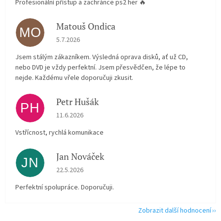
Profesionální přístup a zachránce ps2 her 🔥
Matouš Ondica
MO
Hodnocení obchodu je 5 z 5 hvězdiček.
5.7.2026
Jsem stálým zákazníkem. Výsledná oprava disků, ať už CD,
nebo DVD je vždy perfektní. Jsem přesvědčen, že lépe to
nejde. Každému vřele doporučuji zkusit.
Petr Hušák
PH
Hodnocení obchodu je 5 z 5 hvězdiček.
11.6.2026
Vstřícnost, rychlá komunikace
Jan Nováček
JN
Hodnocení obchodu je 5 z 5 hvězdiček.
22.5.2026
Perfektní spolupráce. Doporučuji.
Zobrazit další hodnocení