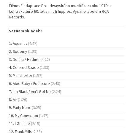
Filmová adaptace Broadwayského muzikálu z roku 1979 o
kontrakultuře 60. let a hnutí hippies. Vydáno labelem RCA
Records.
Seznam skladeb:
Aquarius
(4:47)
Sodomy
(1:29)
Donna / Hashish
(4:20)
Colored Spade
(1:33)
Manchester
(1:57)
Abie Baby / Fourscore
(2:43)
I'm Black / Ain't Got No
(2:24)
Air
(1:26)
Party Music
(3:25)
My Conviction
(1:47)
I Got Life
(2:15)
Frank Mills
(2:39)