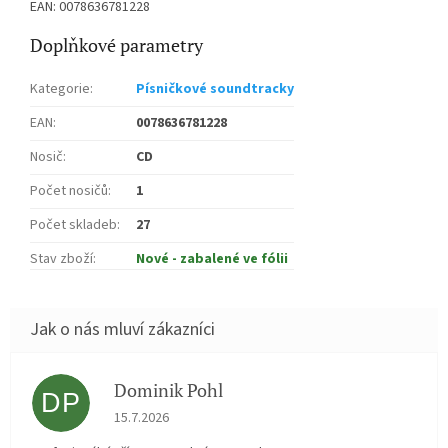
EAN: 0078636781228
Doplňkové parametry
Kategorie
:
Písničkové soundtracky
EAN
:
0078636781228
Nosič
:
CD
Počet nosičů
:
1
Počet skladeb
:
27
Stav zboží
:
Nové - zabalené ve fólii
Dominik Pohl
DP
Hodnocení obchodu je 5 z 5 hvězdiček.
15.7.2026