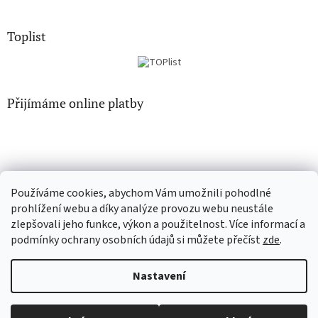
Toplist
Přijímáme online platby
Používáme cookies, abychom Vám umožnili pohodlné
CD-hudba.cz
EN-filmy.cz
prohlížení webu a díky analýze provozu webu neustále
zlepšovali jeho funkce, výkon a použitelnost. Více informací a
podmínky ochrany osobních údajů si můžete přečíst
zde
.
Vytvořil Shoptet
Nastavení
Copyright 2026
CD-Soundtrack.cz
. Všechna práva vyhrazena.