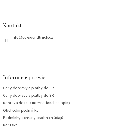
Z
á
p
a
Kontakt
t
í
info
@
cd-soundtrack.cz
Informace pro vás
Ceny dopravy a platby do ČR
Ceny dopravy a platby do SR
Doprava do EU / International Shipping
Obchodní podmínky
Podmínky ochrany osobních údajů
Kontakt