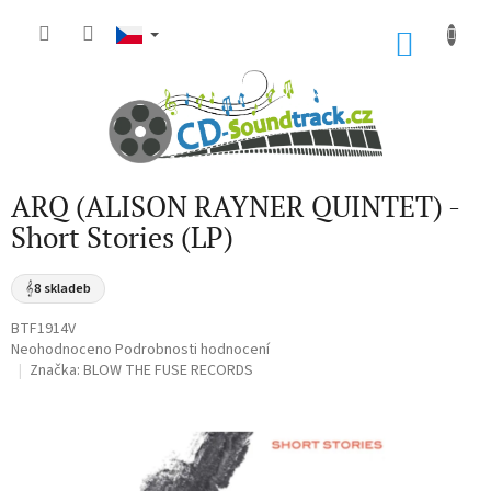
Přejít
na
NÁKU
obsah
KOŠÍK
ARQ (ALISON RAYNER QUINTET) -
Short Stories (LP)
𝄞
8 skladeb
BTF1914V
Průměrné
Neohodnoceno
Podrobnosti hodnocení
hodnocení
Značka:
BLOW THE FUSE RECORDS
produktu
je
0,0
z
5