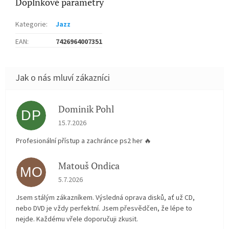
Doplňkové parametry
Kategorie
:
Jazz
EAN
:
7426964007351
Dominik Pohl
DP
Hodnocení obchodu je 5 z 5 hvězdiček.
15.7.2026
Profesionální přístup a zachránce ps2 her 🔥
Matouš Ondica
MO
Hodnocení obchodu je 5 z 5 hvězdiček.
5.7.2026
Jsem stálým zákazníkem. Výsledná oprava disků, ať už CD,
nebo DVD je vždy perfektní. Jsem přesvědčen, že lépe to
nejde. Každému vřele doporučuji zkusit.