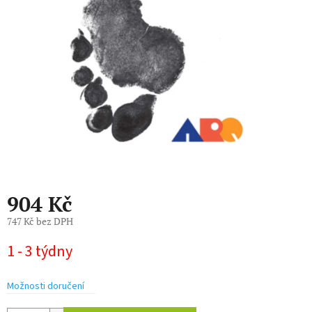
hvězdiček.
904 Kč
747 Kč bez DPH
Měrná
1 - 3 týdny
cena:
Možnosti doručení