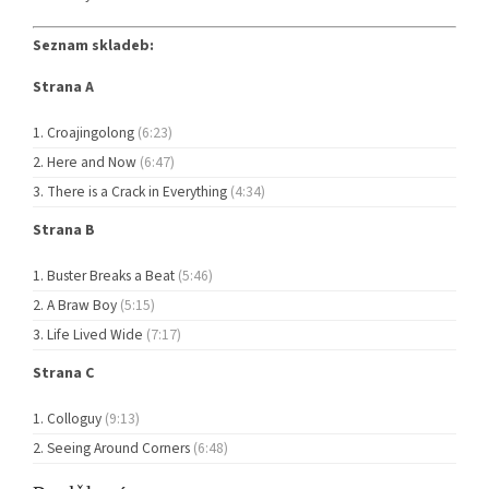
Seznam skladeb:
Strana A
Croajingolong
(6:23)
Here and Now
(6:47)
There is a Crack in Everything
(4:34)
Strana B
Buster Breaks a Beat
(5:46)
A Braw Boy
(5:15)
Life Lived Wide
(7:17)
Strana C
Colloguy
(9:13)
Seeing Around Corners
(6:48)