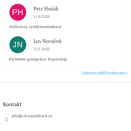
Petr Hušák
PH
Hodnocení obchodu je 5 z 5 hvězdiček.
11.6.2026
Vstřícnost, rychlá komunikace
Jan Nováček
JN
Hodnocení obchodu je 5 z 5 hvězdiček.
22.5.2026
Perfektní spolupráce. Doporučuji.
Zobrazit další hodnocení
Z
á
p
a
Kontakt
t
í
info
@
cd-soundtrack.cz