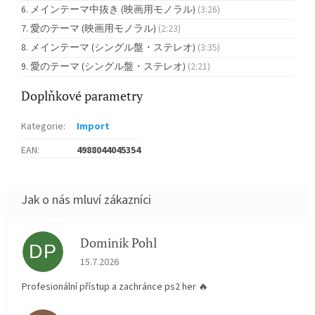
メインテーマ中抜き (映画用モノラル)
(3:26)
愛のテーマ (映画用モノラル)
(2:23)
メインテーマ (シングル盤・ステレオ)
(3:35)
愛のテーマ (シングル盤・ステレオ)
(2:21)
Doplňkové parametry
Kategorie
:
Import
EAN
:
4988044045354
Dominik Pohl
DP
Hodnocení obchodu je 5 z 5 hvězdiček.
15.7.2026
Profesionální přístup a zachránce ps2 her 🔥