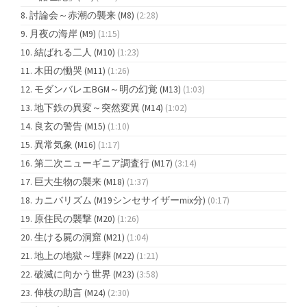
討論会～赤潮の襲来 (M8)
(2:28)
月夜の海岸 (M9)
(1:15)
結ばれる二人 (M10)
(1:23)
木田の慟哭 (M11)
(1:26)
モダンバレエBGM～明の幻覚 (M13)
(1:03)
地下鉄の異変～突然変異 (M14)
(1:02)
良玄の警告 (M15)
(1:10)
異常気象 (M16)
(1:17)
第二次ニューギニア調査行 (M17)
(3:14)
巨大生物の襲来 (M18)
(1:37)
カニバリズム (M19シンセサイザーmix分)
(0:17)
原住民の襲撃 (M20)
(1:26)
生ける屍の洞窟 (M21)
(1:04)
地上の地獄～埋葬 (M22)
(1:21)
破滅に向かう世界 (M23)
(3:58)
伸枝の助言 (M24)
(2:30)