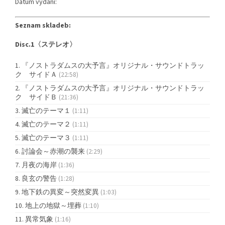
Datum vydání:
Seznam skladeb:
Disc.1〈ステレオ〉
『ノストラダムスの大予言』オリジナル・サウンドトラッ
ク サイドＡ
(22:58)
『ノストラダムスの大予言』オリジナル・サウンドトラッ
ク サイドＢ
(21:36)
滅亡のテーマ１
(1:11)
滅亡のテーマ２
(1:11)
滅亡のテーマ３
(1:11)
討論会～赤潮の襲来
(2:29)
月夜の海岸
(1:36)
良玄の警告
(1:28)
地下鉄の異変～突然変異
(1:03)
地上の地獄～埋葬
(1:10)
異常気象
(1:16)