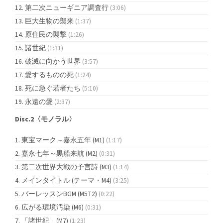
第二次ニューギニア調査行
(3:06)
巨大生物の襲来
(1:37)
原住民の襲撃
(1:26)
諸世紀
(1:31)
破滅に向かう世界
(3:57)
愛するものの死
(1:24)
死に急ぐ若者たち
(5:10)
永遠の愛
(2:37)
Disc.2〈モノラル〉
東宝マーク～嘉永五年 (M1)
(1:17)
嘉永七年～黒船来航 (M2)
(0:31)
第二次世界大戦の予言詩 (M3)
(1:14)
メインタイトル (テーマ・M4)
(3:25)
バーレッスンBGM (M5T2)
(0:22)
広がる環境汚染 (M6)
(0:31)
「諸世紀」(M7)
(1:23)