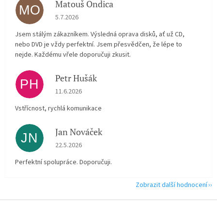
Matouš Ondica
MO
Hodnocení obchodu je 5 z 5 hvězdiček.
5.7.2026
Jsem stálým zákazníkem. Výsledná oprava disků, ať už CD,
nebo DVD je vždy perfektní. Jsem přesvědčen, že lépe to
nejde. Každému vřele doporučuji zkusit.
Petr Hušák
PH
Hodnocení obchodu je 5 z 5 hvězdiček.
11.6.2026
Vstřícnost, rychlá komunikace
Jan Nováček
JN
Hodnocení obchodu je 5 z 5 hvězdiček.
22.5.2026
Perfektní spolupráce. Doporučuji.
Zobrazit další hodnocení
Z
á