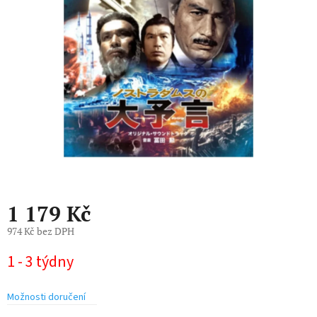
5
hvězdiček.
1 179 Kč
974 Kč bez DPH
Měrná
1 - 3 týdny
cena:
Možnosti doručení