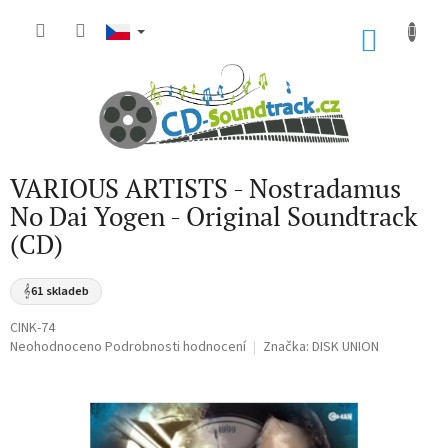
Přejít
na
NÁKU
obsah
KOŠÍK
VARIOUS ARTISTS - Nostradamus
No Dai Yogen - Original Soundtrack
(CD)
𝄞
61 skladeb
CINK-74
Průměrné
Neohodnoceno
Podrobnosti hodnocení
Značka:
DISK UNION
hodnocení
produktu
je
0,0
z