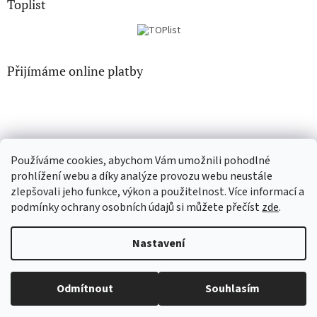
Toplist
Přijímáme online platby
Používáme cookies, abychom Vám umožnili pohodlné
CD-hudba.cz
EN-filmy.cz
prohlížení webu a díky analýze provozu webu neustále
zlepšovali jeho funkce, výkon a použitelnost. Více informací a
podmínky ochrany osobních údajů si můžete přečíst
zde
.
Vytvořil Shoptet
Nastavení
Copyright 2026
CD-Soundtrack.cz
. Všechna práva vyhrazena.
Odmítnout
Souhlasím
Upravit nastavení cookies