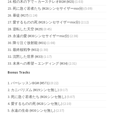
桜の木の下で～カーステレオBGM (M25)
(1:03)
死に急ぐ若者たち (M26シンセサイザーmix分)
(5:09)
暴徒 (M27)
(1:24)
愛するものの死 (M28シンセサイザーmix分)
(2:12)
逆転した天空 (M29)
(0:45)
永遠の愛 (M30シンセサイザーmix分)
(2:38)
降り注ぐ放射能 (M31)
(1:08)
最終核戦争 (M32)
(1:30)
沈黙した世界 (M33)
(1:17)
未来への希望～エンディング (M34)
(2:31)
Bonus Tracks
バーレッスンBGM (M5T1)
(0:22)
カニバリズム (M19シンセ無し)
(0:17)
死に急ぐ若者たち (M26シンセ無し)
(5:07)
愛するものの死 (M28シンセ無し)
(2:10)
永遠の生命 (M30シンセ無し)
(2:37)