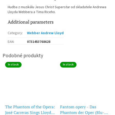
Hudba z muzikálu Jesus Christ Superstar od skladatele Andrewa
Lloyda Webbera a Tima Riceho.
Additional parameters
Category
:
Webber Andrew Lloyd
EAN
:
0731453768628
In stock
In stock
The Phantom of the Opera:
Fantom opery - Das
José Carreras Sings Lloyd-
Phantom der Oper (Blu-