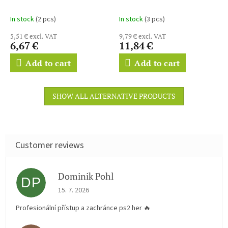
Webber (CD)
ray)
In stock
(2 pcs)
In stock
(3 pcs)
5,51 € excl. VAT
9,79 € excl. VAT
6,67 €
11,84 €
Add to cart
Add to cart
SHOW ALL ALTERNATIVE PRODUCTS
Dominik Pohl
DP
The store rating is 5 out of 5 stars.
15. 7. 2026
Profesionální přístup a zachránce ps2 her 🔥