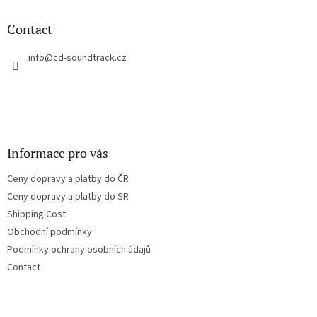
o
t
Contact
e
r
info
@
cd-soundtrack.cz
Informace pro vás
Ceny dopravy a platby do ČR
Ceny dopravy a platby do SR
Shipping Cost
Obchodní podmínky
Podmínky ochrany osobních údajů
Contact