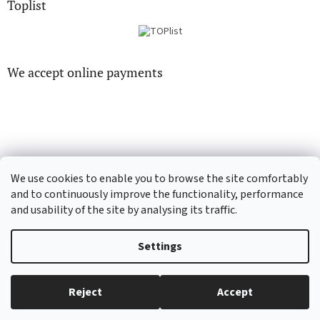
Toplist
We accept online payments
CD-hudba.cz
EN-filmy.cz
We use cookies to enable you to browse the site comfortably
and to continuously improve the functionality, performance
and usability of the site by analysing its traffic.
Created by Shoptet
Settings
Copyright 2026
CD-Soundtrack.cz
. All rights reserved.
Edit cookie
Reject
Accept
settings