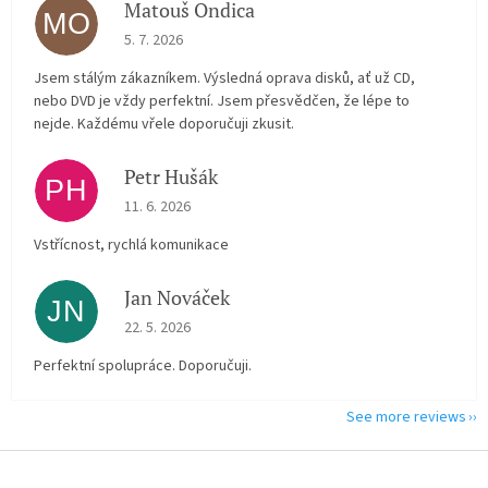
Matouš Ondica
MO
The store rating is 5 out of 5 stars.
5. 7. 2026
Jsem stálým zákazníkem. Výsledná oprava disků, ať už CD,
nebo DVD je vždy perfektní. Jsem přesvědčen, že lépe to
nejde. Každému vřele doporučuji zkusit.
Petr Hušák
PH
The store rating is 5 out of 5 stars.
11. 6. 2026
Vstřícnost, rychlá komunikace
Jan Nováček
JN
The store rating is 5 out of 5 stars.
22. 5. 2026
Perfektní spolupráce. Doporučuji.
See more reviews
F
o