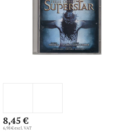
out
of
5
stars.
8,45 €
6,98 € excl. VAT