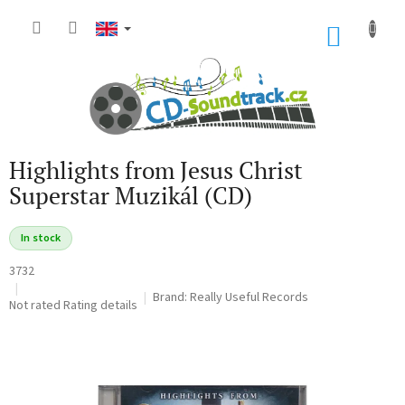
Skip
to
SHOP
content
CART
Highlights from Jesus Christ
Superstar Muzikál (CD)
In stock
3732
Brand:
Really Useful Records
The
Not rated
Rating details
average
product
rating
is
0,0