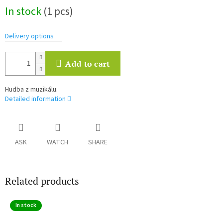
Measure
In stock
(1 pcs)
price:
Delivery options
Add to cart
Hudba z muzikálu.
Detailed information
ASK
WATCH
SHARE
Related products
In stock