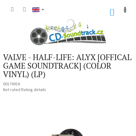
Skip
to
SHOP
content
CART
VALVE - HALF-LIFE: ALYX [OFFICAL
GAME SOUNDTRACK] (COLOR
VINYL) (LP)
00174916
The
Not rated
Rating details
average
product
rating
is
0,0
out
of
5