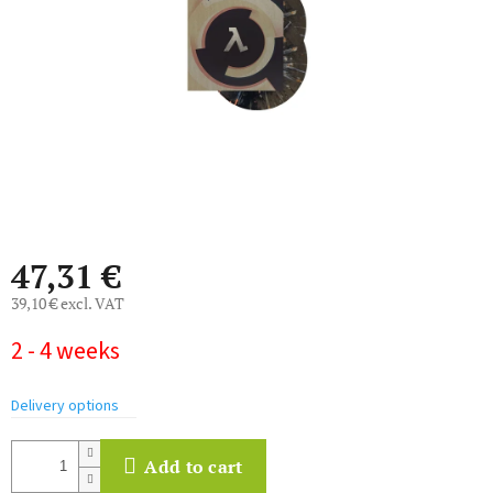
stars.
47,31 €
39,10 € excl. VAT
Measure
2 - 4 weeks
price:
Delivery options
Add to cart