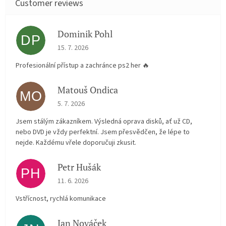
Dominik Pohl
DP
The store rating is 5 out of 5 stars.
15. 7. 2026
Profesionální přístup a zachránce ps2 her 🔥
Matouš Ondica
MO
The store rating is 5 out of 5 stars.
5. 7. 2026
Jsem stálým zákazníkem. Výsledná oprava disků, ať už CD,
nebo DVD je vždy perfektní. Jsem přesvědčen, že lépe to
nejde. Každému vřele doporučuji zkusit.
Petr Hušák
PH
The store rating is 5 out of 5 stars.
11. 6. 2026
Vstřícnost, rychlá komunikace
Jan Nováček