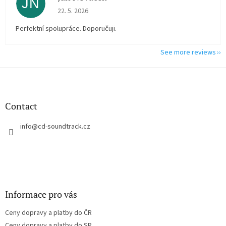
JN
The store rating is 5 out of 5 stars.
22. 5. 2026
Perfektní spolupráce. Doporučuji.
See more reviews
F
o
o
t
Contact
e
r
info
@
cd-soundtrack.cz
Informace pro vás
Ceny dopravy a platby do ČR
Ceny dopravy a platby do SR