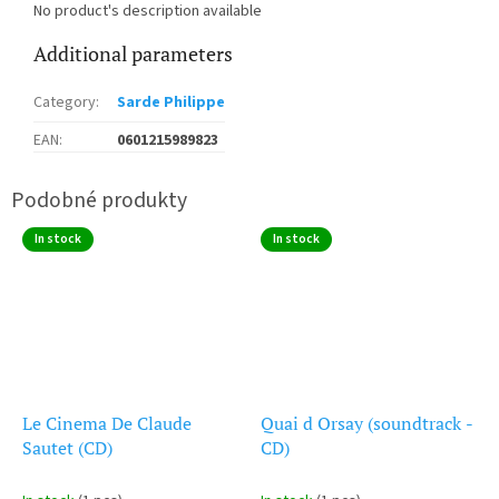
No product's description available
Additional parameters
Category
:
Sarde Philippe
EAN
:
0601215989823
In stock
In stock
Le Cinema De Claude
Quai d Orsay (soundtrack -
Sautet (CD)
CD)