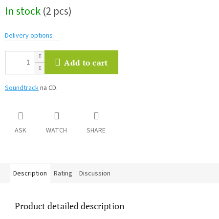
Measure
In stock
(2 pcs)
price:
Delivery options
Add to cart
Soundtrack
na CD.
ASK
WATCH
SHARE
Description
Rating
Discussion
Product detailed description