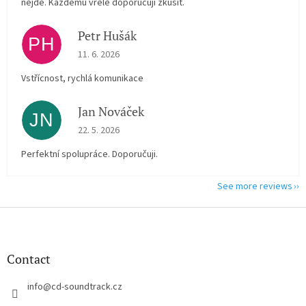
nejde. Každému vřele doporučuji zkusit.
Petr Hušák
PH
The store rating is 5 out of 5 stars.
11. 6. 2026
Vstřícnost, rychlá komunikace
Jan Nováček
JN
The store rating is 5 out of 5 stars.
22. 5. 2026
Perfektní spolupráce. Doporučuji.
See more reviews
F
o
o
t
Contact
e
r
info
@
cd-soundtrack.cz