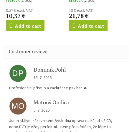
In stock
(1 pcs)
In stock
(1 pcs)
8,57 € excl. VAT
18 € excl. VAT
10,37 €
21,78 €
Add to cart
Add to cart
Dominik Pohl
DP
The store rating is 5 out of 5 stars.
15. 7. 2026
Profesionální přístup a zachránce ps2 her 🔥
Matouš Ondica
MO
The store rating is 5 out of 5 stars.
5. 7. 2026
Jsem stálým zákazníkem. Výsledná oprava disků, ať už CD,
nebo DVD je vždy perfektní. Jsem přesvědčen, že lépe to