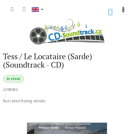
Skip
to
SHOP
content
CART
Tess / Le Locataire (Sarde)
(Soundtrack - CD)
In stock
1598982
The
Not rated
Rating details
average
product
rating
is
0,0