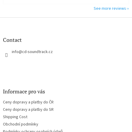
See more reviews
F
o
o
t
Contact
e
r
info
@
cd-soundtrack.cz
Informace pro vás
Ceny dopravy a platby do ČR
Ceny dopravy a platby do SR
Shipping Cost
Obchodní podmínky
Podmínky ochrany osobních údajů