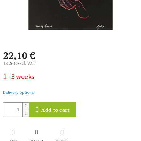
22,10 €
18,26 € excl. VAT
Measure
1 - 3 weeks
price:
Delivery options
Add to cart