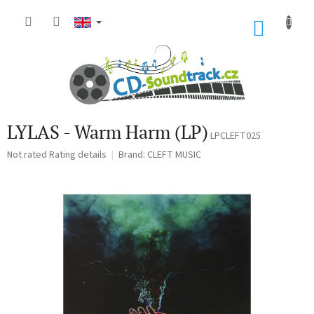
Skip
to
SHOP
content
CART
LYLAS - Warm Harm (LP)
LPCLEFT025
The
Not rated
Rating details
Brand:
CLEFT MUSIC
average
product
rating
is
0,0
out
of
5
stars.