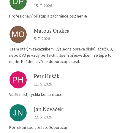
DP
The store rating is 5 out of 5 stars.
15. 7. 2026
Profesionální přístup a zachránce ps2 her 🔥
Matouš Ondica
MO
The store rating is 5 out of 5 stars.
5. 7. 2026
Jsem stálým zákazníkem. Výsledná oprava disků, ať už CD,
nebo DVD je vždy perfektní. Jsem přesvědčen, že lépe to
nejde. Každému vřele doporučuji zkusit.
Petr Hušák
PH
The store rating is 5 out of 5 stars.
11. 6. 2026
Vstřícnost, rychlá komunikace
Jan Nováček
JN
The store rating is 5 out of 5 stars.
22. 5. 2026
Perfektní spolupráce. Doporučuji.