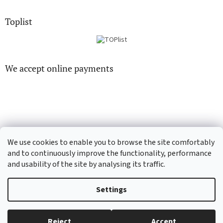
Toplist
We accept online payments
CD-hudba.cz
EN-filmy.cz
We use cookies to enable you to browse the site comfortably
and to continuously improve the functionality, performance
and usability of the site by analysing its traffic.
Created by Shoptet
Settings
Copyright 2026
CD-Soundtrack.cz
. All rights reserved.
Edit cookie
Reject
Accept
settings