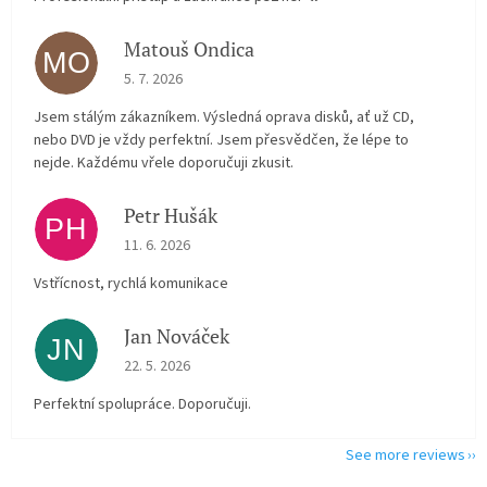
Matouš Ondica
MO
The store rating is 5 out of 5 stars.
5. 7. 2026
Jsem stálým zákazníkem. Výsledná oprava disků, ať už CD,
nebo DVD je vždy perfektní. Jsem přesvědčen, že lépe to
nejde. Každému vřele doporučuji zkusit.
Petr Hušák
PH
The store rating is 5 out of 5 stars.
11. 6. 2026
Vstřícnost, rychlá komunikace
Jan Nováček
JN
The store rating is 5 out of 5 stars.
22. 5. 2026
Perfektní spolupráce. Doporučuji.
See more reviews