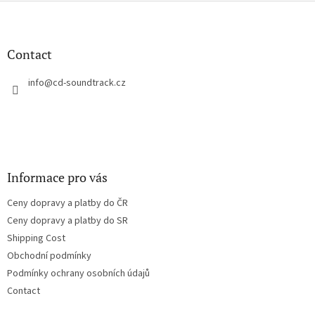
F
o
o
t
Contact
e
r
info
@
cd-soundtrack.cz
Informace pro vás
Ceny dopravy a platby do ČR
Ceny dopravy a platby do SR
Shipping Cost
Obchodní podmínky
Podmínky ochrany osobních údajů
Contact