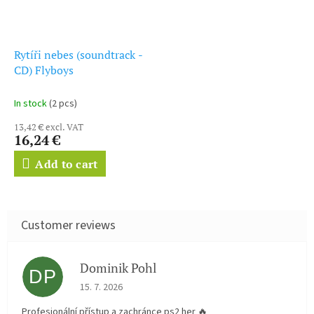
Rytíři nebes (soundtrack -
CD) Flyboys
In stock
(2 pcs)
13,42 € excl. VAT
16,24 €
Add to cart
Dominik Pohl
DP
The store rating is 5 out of 5 stars.
15. 7. 2026
Profesionální přístup a zachránce ps2 her 🔥