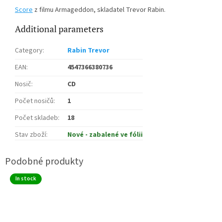
Score
z filmu Armageddon, skladatel Trevor Rabin.
Additional parameters
Category
:
Rabin Trevor
EAN
:
4547366380736
Nosič
:
CD
Počet nosičů
:
1
Počet skladeb
:
18
Stav zboží
:
Nové - zabalené ve fólii
In stock