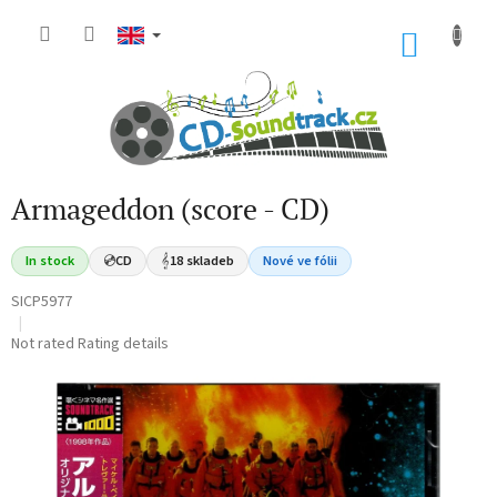
Skip
to
SHOP
content
CART
Armageddon (score - CD)
In stock
💿
CD
𝄞
18 skladeb
Nové ve fólii
SICP5977
The
Not rated
Rating details
average
product
rating
is
0,0
out
of