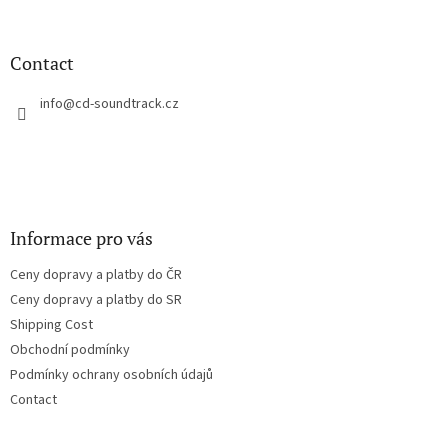
o
o
t
Contact
e
r
info
@
cd-soundtrack.cz
Informace pro vás
Ceny dopravy a platby do ČR
Ceny dopravy a platby do SR
Shipping Cost
Obchodní podmínky
Podmínky ochrany osobních údajů
Contact