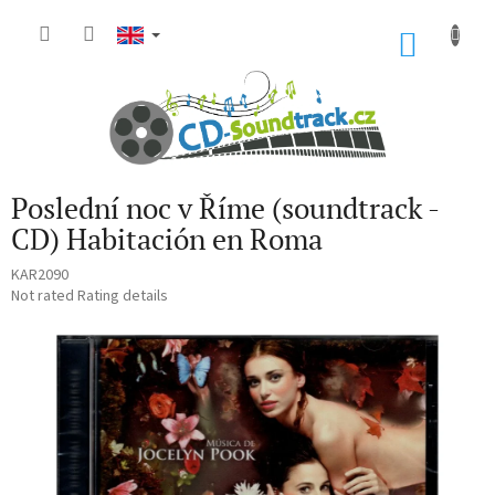
Skip
to
SHOP
content
CART
Poslední noc v Říme (soundtrack -
CD) Habitación en Roma
KAR2090
The
Not rated
Rating details
average
product
rating
is
0,0
out
of
5
stars.