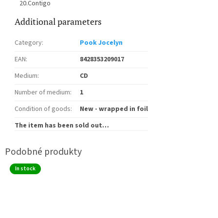
20.Contigo
Additional parameters
Category
:
Pook Jocelyn
EAN
:
8428353209017
Medium
:
CD
Number of medium
:
1
Condition of goods
:
New - wrapped in foil
The item has been sold out…
In stock