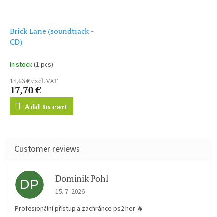
Brick Lane (soundtrack -
CD)
In stock
(1 pcs)
14,63 € excl. VAT
17,70 €
Add to cart
Dominik Pohl
DP
The store rating is 5 out of 5 stars.
15. 7. 2026
Profesionální přístup a zachránce ps2 her 🔥