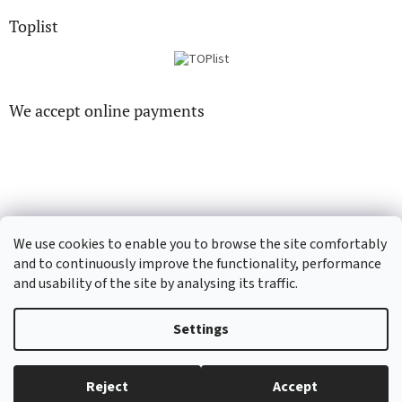
Toplist
We accept online payments
CD-hudba.cz
EN-filmy.cz
We use cookies to enable you to browse the site comfortably
and to continuously improve the functionality, performance
and usability of the site by analysing its traffic.
Created by Shoptet
Settings
Copyright 2026
CD-Soundtrack.cz
. All rights reserved.
Edit cookie
Reject
Accept
settings