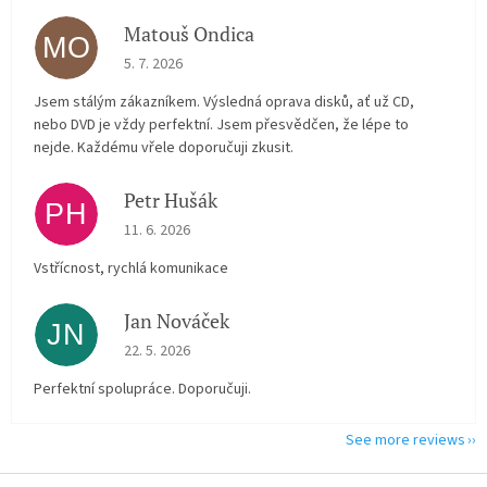
Matouš Ondica
MO
The store rating is 5 out of 5 stars.
5. 7. 2026
Jsem stálým zákazníkem. Výsledná oprava disků, ať už CD,
nebo DVD je vždy perfektní. Jsem přesvědčen, že lépe to
nejde. Každému vřele doporučuji zkusit.
Petr Hušák
PH
The store rating is 5 out of 5 stars.
11. 6. 2026
Vstřícnost, rychlá komunikace
Jan Nováček
JN
The store rating is 5 out of 5 stars.
22. 5. 2026
Perfektní spolupráce. Doporučuji.
See more reviews
F