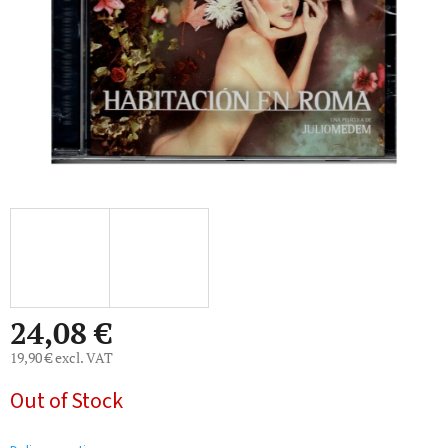
24,08 €
19,90 € excl. VAT
Measure
Out of Stock
price: