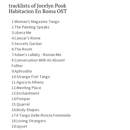
tracklists of Jocelyn Pook
Habitacion En Roma OST
1.Woman's Magazine Tango
2.The Painting Speaks
3.Libera Me
4.Caesar's Rome
5.Secrets Gardan
6.The Room
7.Adam's Lullaby - Roman Mix
8.Conversation With An Absent
Father
9.Aphrodite
10.Strange Fish Tango
11.Agora In Athens
12.Meeting Place
13.Enchantment
14.Pompei
15.Quarrel
16.Body Shapes
17.Il Tango Delle Rivista Femminile
18.Loving Strangers
19.Upset