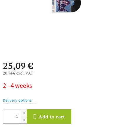
25,09 €
20,74 € excl. VAT
Measure
2 - 4 weeks
price:
Delivery options
Add to cart