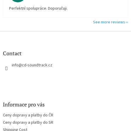
Perfektní spolupráce. Doporučuji.
See more reviews
F
o
o
t
Contact
e
r
info
@
cd-soundtrack.cz
Informace pro vás
Ceny dopravy a platby do ČR
Ceny dopravy a platby do SR
Shipping Cost