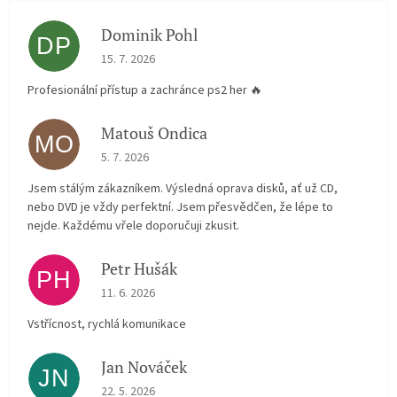
Dominik Pohl
DP
The store rating is 5 out of 5 stars.
15. 7. 2026
Profesionální přístup a zachránce ps2 her 🔥
Matouš Ondica
MO
The store rating is 5 out of 5 stars.
5. 7. 2026
Jsem stálým zákazníkem. Výsledná oprava disků, ať už CD,
nebo DVD je vždy perfektní. Jsem přesvědčen, že lépe to
nejde. Každému vřele doporučuji zkusit.
Petr Hušák
PH
The store rating is 5 out of 5 stars.
11. 6. 2026
Vstřícnost, rychlá komunikace
Jan Nováček
JN
The store rating is 5 out of 5 stars.
22. 5. 2026