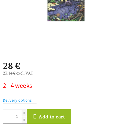
28 €
23,14 € excl. VAT
Measure
2 - 4 weeks
price:
Delivery options
Add to cart