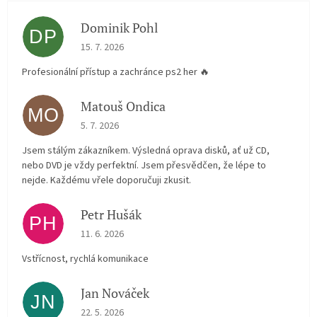
Dominik Pohl
DP
The store rating is 5 out of 5 stars.
15. 7. 2026
Profesionální přístup a zachránce ps2 her 🔥
Matouš Ondica
MO
The store rating is 5 out of 5 stars.
5. 7. 2026
Jsem stálým zákazníkem. Výsledná oprava disků, ať už CD,
nebo DVD je vždy perfektní. Jsem přesvědčen, že lépe to
nejde. Každému vřele doporučuji zkusit.
Petr Hušák
PH
The store rating is 5 out of 5 stars.
11. 6. 2026
Vstřícnost, rychlá komunikace
Jan Nováček
JN
The store rating is 5 out of 5 stars.
22. 5. 2026