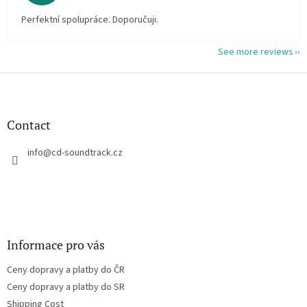
Perfektní spolupráce. Doporučuji.
See more reviews
F
o
o
t
Contact
e
r
info
@
cd-soundtrack.cz
Informace pro vás
Ceny dopravy a platby do ČR
Ceny dopravy a platby do SR
Shipping Cost