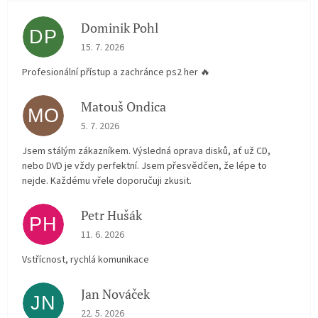
Dominik Pohl
DP
The store rating is 5 out of 5 stars.
15. 7. 2026
Profesionální přístup a zachránce ps2 her 🔥
Matouš Ondica
MO
The store rating is 5 out of 5 stars.
5. 7. 2026
Jsem stálým zákazníkem. Výsledná oprava disků, ať už CD,
nebo DVD je vždy perfektní. Jsem přesvědčen, že lépe to
nejde. Každému vřele doporučuji zkusit.
Petr Hušák
PH
The store rating is 5 out of 5 stars.
11. 6. 2026
Vstřícnost, rychlá komunikace
Jan Nováček
JN
The store rating is 5 out of 5 stars.
22. 5. 2026