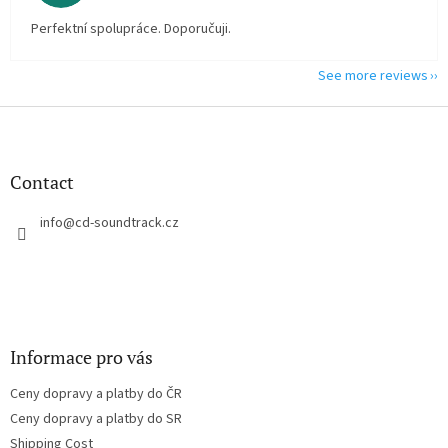
Perfektní spolupráce. Doporučuji.
See more reviews
F
o
o
t
Contact
e
r
info
@
cd-soundtrack.cz
Informace pro vás
Ceny dopravy a platby do ČR
Ceny dopravy a platby do SR
Shipping Cost