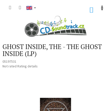
Skip
to
SHOP
content
CART
GHOST INSIDE, THE - THE GHOST
INSIDE (LP)
05197531
The
Not rated
Rating details
average
product
rating
is
0,0
out
of
5
stars.