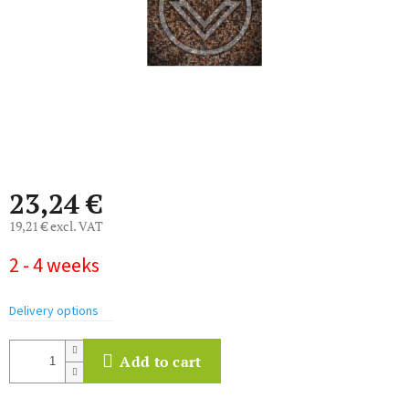
23,24 €
19,21 € excl. VAT
Measure
2 - 4 weeks
price:
Delivery options
Add to cart