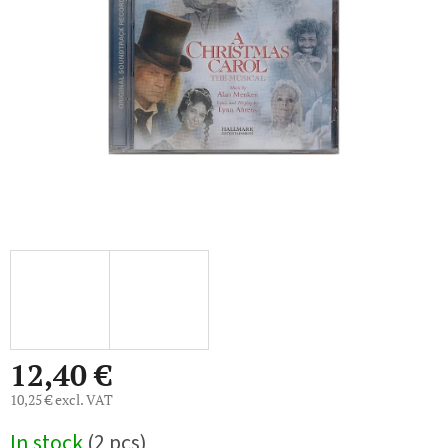
5
stars.
12,40 €
10,25 € excl. VAT
Measure
In stock
(2 pcs)
price: