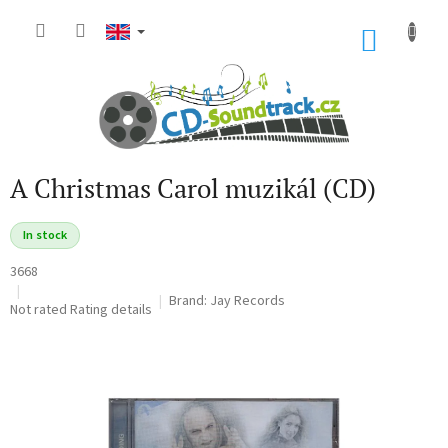
Skip
to
SHOP
content
CART
A Christmas Carol muzikál (CD)
In stock
3668
Brand:
Jay Records
The
Not rated
Rating details
average
product
rating
is
0,0
out
of