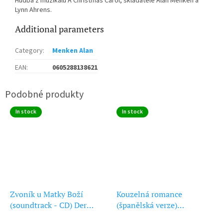
Hudba z muzikálu A Christmas Carol, skladatelé Alan Menken a
Lynn Ahrens.
Additional parameters
Category
:
Menken Alan
EAN
:
0605288138621
In stock
In stock
Zvoník u Matky Boží
Kouzelná romance
(soundtrack - CD) Der
(španělská verze)
Glockner von Notre Dame
(soundtrack - CD)