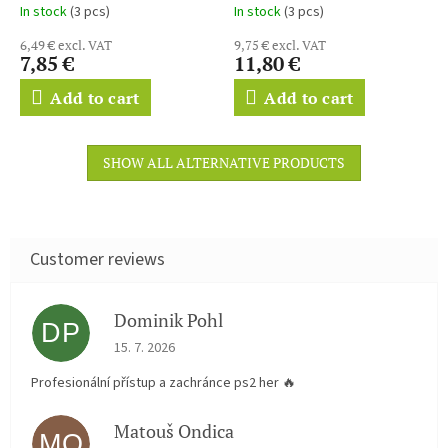
Encantada - Enchanted
In stock
(3 pcs)
In stock
(3 pcs)
6,49 € excl. VAT
9,75 € excl. VAT
7,85 €
11,80 €
Add to cart
Add to cart
SHOW ALL ALTERNATIVE PRODUCTS
Dominik Pohl
DP
The store rating is 5 out of 5 stars.
15. 7. 2026
Profesionální přístup a zachránce ps2 her 🔥
Matouš Ondica
MO