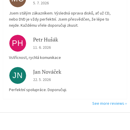
The store rating is 5 out of 5 stars.
5. 7. 2026
Jsem stálým zákazníkem. Výsledná oprava disků, ať už CD,
nebo DVD je vždy perfektní. Jsem přesvědčen, že lépe to
nejde. Každému vřele doporučuji zkusit.
Petr Hušák
PH
The store rating is 5 out of 5 stars.
11. 6. 2026
Vstřícnost, rychlá komunikace
Jan Nováček
JN
The store rating is 5 out of 5 stars.
22. 5. 2026
Perfektní spolupráce. Doporučuji.
See more reviews
F
o
o