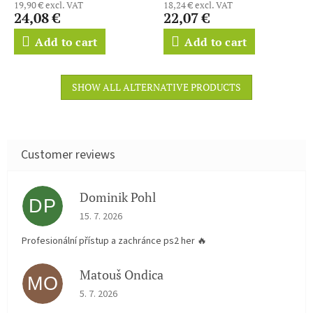
19,90 € excl. VAT
18,24 € excl. VAT
24,08 €
22,07 €
Add to cart
Add to cart
SHOW ALL ALTERNATIVE PRODUCTS
Dominik Pohl
DP
The store rating is 5 out of 5 stars.
15. 7. 2026
Profesionální přístup a zachránce ps2 her 🔥
Matouš Ondica
MO
The store rating is 5 out of 5 stars.
5. 7. 2026