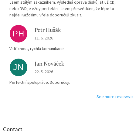
Jsem stálým zákazníkem. Výsledná oprava disků, ať už CD,
nebo DVD je vždy perfektní. Jsem přesvědčen, že lépe to
nejde. Každému vřele doporučuji zkusit.
Petr Hušák
PH
The store rating is 5 out of 5 stars.
11. 6. 2026
Vstřícnost, rychlá komunikace
Jan Nováček
JN
The store rating is 5 out of 5 stars.
22. 5. 2026
Perfektní spolupráce. Doporučuji.
See more reviews
F
o
o
t
Contact
e