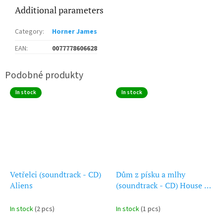
Additional parameters
Category
:
Horner James
EAN
:
0077778606628
In stock
In stock
Vetřelci (soundtrack - CD)
Dům z písku a mlhy
Aliens
(soundtrack - CD) House of
Sand and Fog
In stock
(2 pcs)
In stock
(1 pcs)