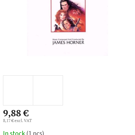
5
stars.
9,88 €
8,17 € excl. VAT
Measure
In stock
(1 pcs)
price: