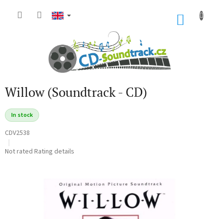
Skip
to
SHOP
content
CART
Willow (Soundtrack - CD)
In stock
CDV2538
The
Not rated
Rating details
average
product
rating
is
0,0
out
of