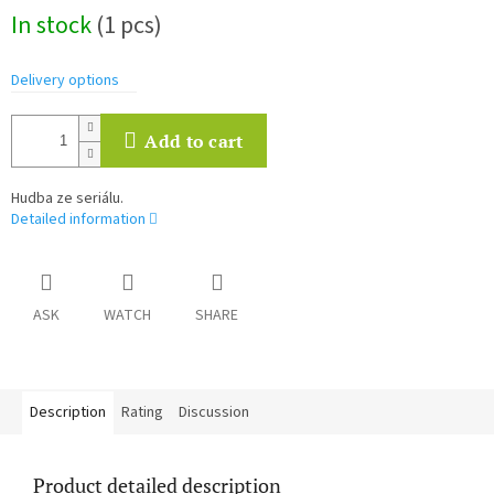
Measure
In stock
(1 pcs)
price:
Delivery options
Add to cart
Hudba ze seriálu.
Detailed information
ASK
WATCH
SHARE
Description
Rating
Discussion
Product detailed description