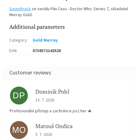
Soundtrack
ze seriálu Pán času - Doctor Who: Series 7, skladatel
Murray Gold.
Additional parameters
Category
:
Gold Murray
EAN
:
0738572142520
Dominik Pohl
DP
The store rating is 5 out of 5 stars.
15. 7. 2026
Profesionální přístup a zachránce ps2 her 🔥
Matouš Ondica
MO
The store rating is 5 out of 5 stars.
5. 7. 2026