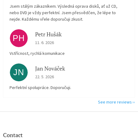
Jsem stálým zákazníkem. Výsledná oprava disků, ať už CD,
nebo DVD je vždy perfektní. Jsem přesvědčen, že lépe to
nejde. Každému vřele doporučuji zkusit.
Petr Hušák
PH
The store rating is 5 out of 5 stars.
11. 6. 2026
Vstřícnost, rychlá komunikace
Jan Nováček
JN
The store rating is 5 out of 5 stars.
22. 5. 2026
Perfektní spolupráce. Doporučuji.
See more reviews
F
o
o
t
Contact