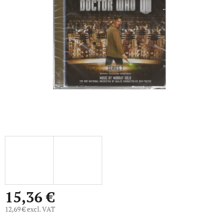
out
of
5
stars.
15,36 €
12,69 € excl. VAT