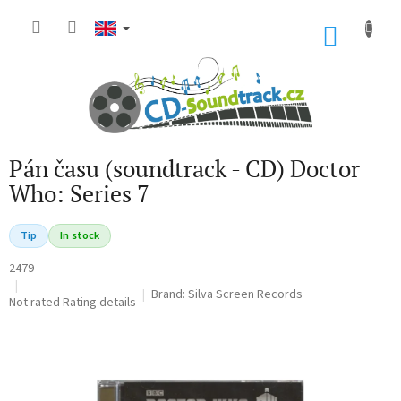
Skip
to
SHOP
content
CART
Pán času (soundtrack - CD) Doctor
Who: Series 7
Tip
In stock
2479
Brand:
Silva Screen Records
The
Not rated
Rating details
average
product
rating
is
0,0