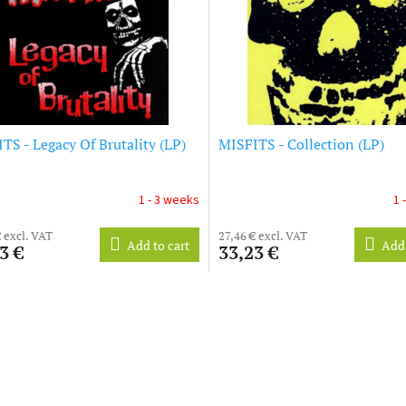
TS - Legacy Of Brutality (LP)
MISFITS - Collection (LP)
1 - 3 weeks
1 
€ excl. VAT
27,46 € excl. VAT
Add to cart
Add 
3 €
33,23 €
L
i
s
t
i
n
g