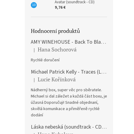
Avatar (soundtrack - CD)
9,76 €
Hodnocení produktů
AMY WINEHOUSE - Back To Black (LP)
Hana Sochorová
|
The product rating is 5 out of 5 stars.
Rychlé doručení
Michael Patrick Kelly - Traces (Limited Edition) (Premium Box-Set) (LP)
Lucie Kořínková
|
The product rating is 5 out of 5 stars.
Nádherný box, super věc pro sběratele.
Michael si dal záležet a každá část boxu, je
úžasná Doporučuji! Snadné objednaní,
skvělá komunikace a přiměřeně rychlé
dodání
Láska nebeská (soundtrack - CD) Love Actually