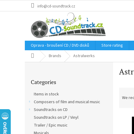
Skip
info@cd-soundtrack.cz
to
content
Oprava - broušení CD / DVD disků
Store rating
Home
Brands
Astralwerks
S
Astr
i
Skip
d
Categories
categories
e
P
b
Items in stock
r
a
We re
Composers of film and musical music
o
r
d
Soundtracks on CD
L
u
Soundtracks on LP / Vinyl
i
c
Trailer / Epic music
s
t
Musicals