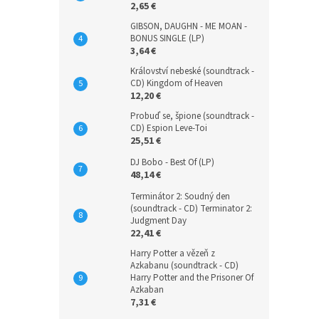
2,65 €
GIBSON, DAUGHN - ME MOAN -
BONUS SINGLE (LP)
3,64 €
Království nebeské (soundtrack -
CD) Kingdom of Heaven
12,20 €
Probuď se, špione (soundtrack -
CD) Espion Leve-Toi
25,51 €
DJ Bobo - Best Of (LP)
48,14 €
Terminátor 2: Soudný den
(soundtrack - CD) Terminator 2:
Judgment Day
22,41 €
Harry Potter a vězeň z
Azkabanu (soundtrack - CD)
Harry Potter and the Prisoner Of
Azkaban
7,31 €