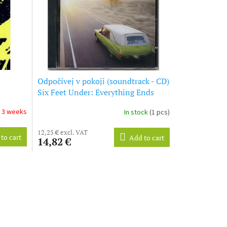
Odpočívej v pokoji (soundtrack - CD)
Six Feet Under: Everything Ends
- 3 weeks
In stock
(1 pcs)
12,25 € excl. VAT
to cart
Add to cart
14,82 €