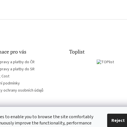
ace pro vás
Toplist
pravy a platby do ČR
pravy a platby do SR
g Cost
í podmínky
y ochrany osobních údajů
es to enable you to browse the site comfortably
CD-hudba.cz
EN-filmy.cz
Reject
nuously improve the functionality, performance