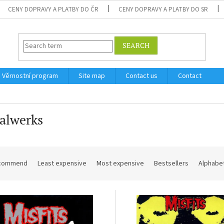
CENY DOPRAVY A PLATBY DO ČR
CENY DOPRAVY A PLATBY DO SR
SEARCH
Věrnostní program
Site map
Contact us
Contact
alwerks
commend
Least expensive
Most expensive
Bestsellers
Alphabet