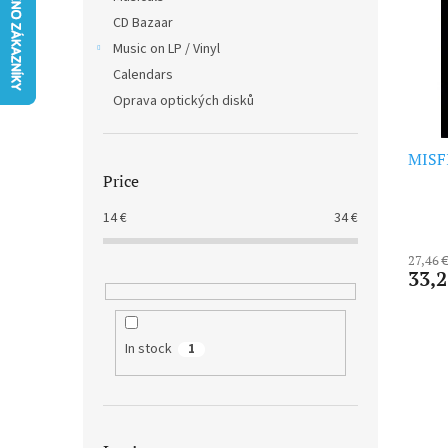
t
s
CD Bazaar
o
o
f
Music on LP / Vinyl
r
p
t
Calendars
r
i
Oprava optických disků
o
n
d
g
MISFI
u
Price
c
t
14
€
34
€
s
27,46 
33,2
In stock
1