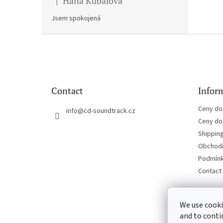
Hana Kubalova
|
The product rating is 5 out of 5 stars.
Jsem spokojená
F
o
o
t
e
Contact
Inform
r
Ceny do
info
@
cd-soundtrack.cz
Ceny do
Shippin
Obchodn
Podmínk
Contact
We use cooki
and to conti