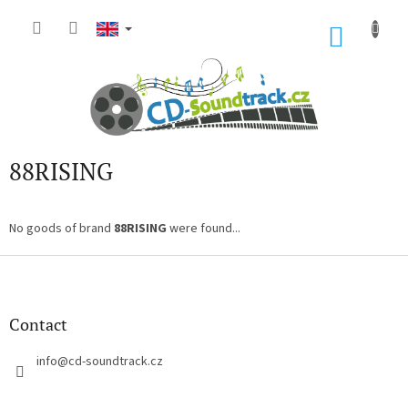
Skip
to
SHOP
content
CART
88RISING
No goods of brand
88RISING
were found...
F
o
o
t
Contact
e
r
info
@
cd-soundtrack.cz