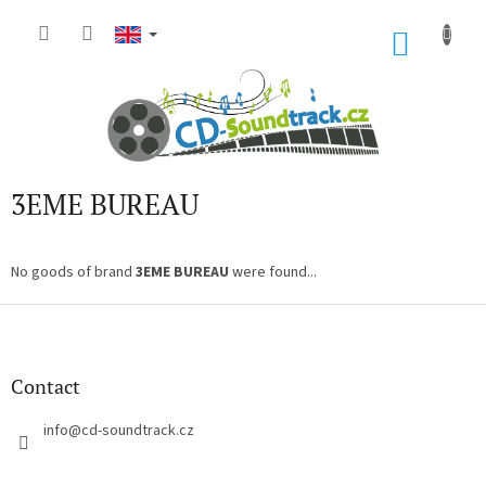
Skip
to
SHOP
content
CART
3EME BUREAU
No goods of brand
3EME BUREAU
were found...
F
o
o
t
Contact
e
r
info
@
cd-soundtrack.cz