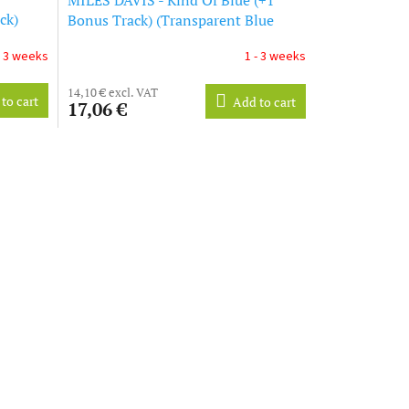
ck)
Bonus Track) (Transparent Blue
Vinyl) (LP)
- 3 weeks
1 - 3 weeks
14,10 € excl. VAT
to cart
Add to cart
17,06 €