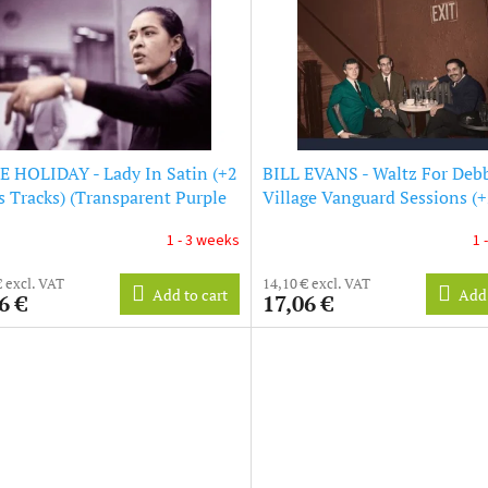
E HOLIDAY - Lady In Satin (+2
BILL EVANS - Waltz For Debb
 Tracks) (Transparent Purple
Village Vanguard Sessions (
) (LP)
Bonus Tracks) (Solid Red Vin
1 - 3 weeks
1 
€ excl. VAT
14,10 € excl. VAT
Add to cart
Add 
6 €
17,06 €