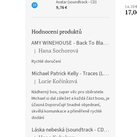
Avatar (soundtrack - CD)
14,10 
9,76 €
17,0
Hodnocení produktů
AMY WINEHOUSE - Back To Black (LP)
Hana Sochorová
|
The product rating is 5 out of 5 stars.
Rychlé doručení
Michael Patrick Kelly - Traces (Limited Edition) (Premium Box-Set) (LP)
Lucie Kořínková
|
The product rating is 5 out of 5 stars.
Nádherný box, super věc pro sběratele.
Michael si dal záležet a každá část boxu, je
úžasná Doporučuji! Snadné objednaní,
skvělá komunikace a přiměřeně rychlé
dodání
Láska nebeská (soundtrack - CD) Love Actually