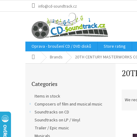
Skip
info@cd-soundtrack.cz
to
content
Oprava - broušení CD / DVD disků
Store rating
Home
Brands
20TH CENTURY MASTERWORKS CO
S
20T
i
Skip
d
Categories
categories
e
P
b
Items in stock
r
a
We re
Composers of film and musical music
o
r
d
Soundtracks on CD
L
u
Soundtracks on LP / Vinyl
i
c
Trailer / Epic music
s
t
Musicals