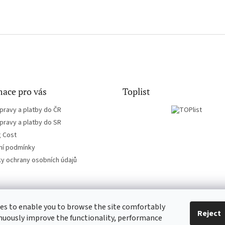
ace pro vás
Toplist
pravy a platby do ČR
pravy a platby do SR
g Cost
í podmínky
y ochrany osobních údajů
es to enable you to browse the site comfortably
CD-hudba.cz
EN-filmy.cz
Reject
nuously improve the functionality, performance