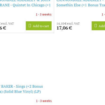
ANE - Quintet In Chicago (+1
Somethin Else (+1 Bonus Tra
 Track) (Transparent Blue
(Solid Blue Vinyl) (LP)
1 - 3 weeks
1 
) (LP)
€ excl. VAT
14,10 € excl. VAT
Add to cart
Add 
6 €
17,06 €
BAKER - Sings (+2 Bonus
s) (Solid Blue Vinyl) (LP)
1 - 3 weeks