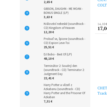
2,65 €
COLTR
GIBSON, DAUGHN - ME MOAN -
Bonus
BONUS SINGLE (LP)
Vinyl
3,63 €
Království nebeské (soundtrack -
14,10 
17,0
CD) Kingdom of Heaven
12,20 €
Probuď se, špione (soundtrack -
CD) Espion Leve-Toi
25,51 €
DJ Bobo - Best Of (LP)
48,10 €
Terminátor 2: Soudný den
(soundtrack - CD) Terminator 2:
Judgment Day
22,41 €
Harry Potter a vězeň z
CHET 
Azkabanu (soundtrack - CD)
Track
Harry Potter and the Prisoner Of
Azkaban
7,31 €