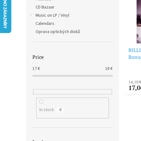
t
s
CD Bazaar
o
o
f
Music on LP / Vinyl
r
p
t
Calendars
r
i
Oprava optických disků
o
n
d
g
BILLI
u
Bonus
Price
c
Vinyl
t
17
€
18
€
s
14,10 
17,0
In stock
0