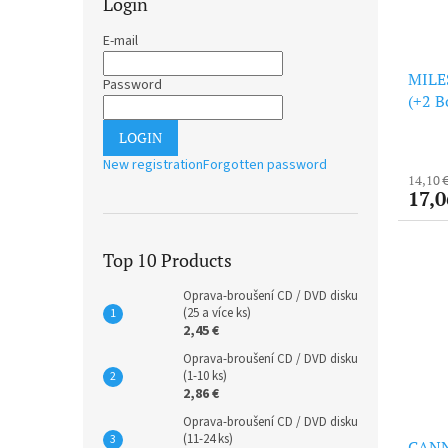
Login
E-mail
MILES
Password
(+2 B
Vinyl
LOGIN
New registration
Forgotten password
14,10 
17,0
Top 10 Products
Oprava-broušení CD / DVD disku
(25 a více ks)
2,45 €
Oprava-broušení CD / DVD disku
(1-10 ks)
2,86 €
Oprava-broušení CD / DVD disku
(11-24 ks)
CANN