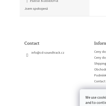
Hana Kubalova
|
The product rating is 5 out of 5 stars.
Jsem spokojená
F
o
o
t
e
Contact
Inform
r
Ceny do
info
@
cd-soundtrack.cz
Ceny do
Shippin
Obchodn
Podmínk
Contact
We use cooki
and to conti