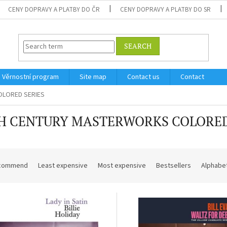
CENY DOPRAVY A PLATBY DO ČR
CENY DOPRAVY A PLATBY DO SR
SEARCH
Věrnostní program
Site map
Contact us
Contact
LORED SERIES
H CENTURY MASTERWORKS COLORED
commend
Least expensive
Most expensive
Bestsellers
Alphabet