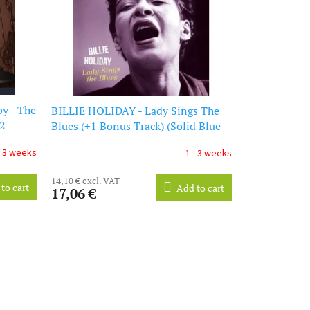
y - The
BILLIE HOLIDAY - Lady Sings The
+2
Blues (+1 Bonus Track) (Solid Blue
yl) (LP)
Vinyl) (LP)
- 3 weeks
1 - 3 weeks
14,10 € excl. VAT
to cart
Add to cart
17,06 €