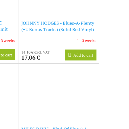
E
JOHNNY HODGES - Blues-A-Plenty
mmit
(+2 Bonus Tracks) (Solid Red Vinyl)
ow
(LP)
- 3 weeks
1 - 3 weeks
14,10 € excl. VAT
to cart
Add to cart
17,06 €
MILES DAVIS - Kind Of Blue (+1