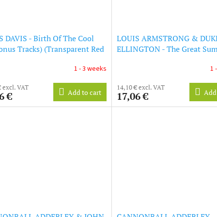
 DAVIS - Birth Of The Cool
LOUIS ARMSTRONG & DUK
onus Tracks) (Transparent Red
ELLINGTON - The Great Su
) (LP)
(+1 Bonus Track) (Solid Yell
1 - 3 weeks
1 
Vinyl) (LP)
€ excl. VAT
14,10 € excl. VAT
Add to cart
Add 
6 €
17,06 €
ONBALL ADDERLEY & JOHN
CANNONBALL ADDERLEY -